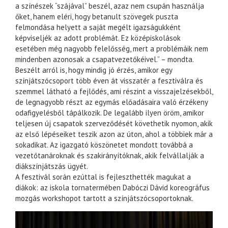
a színészek “szájával” beszél, azaz nem csupán használja
őket, hanem eléri, hogy betanult szövegek puszta
felmondása helyett a saját megélt igazságukként
képviseljék az adott problémát. Ez középiskolások
esetében még nagyobb felelősség, mert a problémáik nem
mindenben azonosak a csapatvezetőkéivel.” – mondta.
Beszélt arról is, hogy mindig jó érzés, amikor egy
színjátszócsoport több éven át visszatér a fesztiválra és
szemmel látható a fejlődés, ami részint a visszajelzésekből,
de legnagyobb részt az egymás előadásaira való érzékeny
odafigyelésből tápálkozik. De legalább ilyen öröm, amikor
teljesen új csapatok szerveződését követhetik nyomon, akik
az első lépéseiket teszik azon az úton, ahol a többiek már a
sokadikat. Az igazgató köszönetet mondott továbbá a
vezetőtanároknak és szakirányítóknak, akik felvállalják a
diákszínjátszás ügyét.
A fesztivál során ezúttal is fejleszthették magukat a
diákok: az iskola tornatermében Dabóczi Dávid koreográfus
mozgás workshopot tartott a színjátszócsoportoknak.