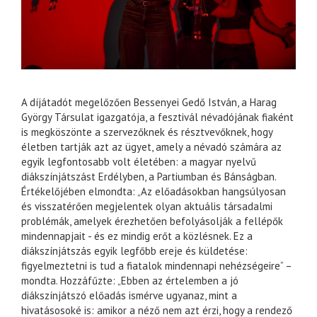
A díjátadót megelőzően Bessenyei Gedő István, a Harag
György Társulat igazgatója, a fesztivál névadójának fiaként
is megköszönte a szervezőknek és résztvevőknek, hogy
életben tartják azt az ügyet, amely a névadó számára az
egyik legfontosabb volt életében: a magyar nyelvű
diákszínjátszást Erdélyben, a Partiumban és Bánságban.
Értékelőjében elmondta: „Az előadásokban hangsúlyosan
és visszatérően megjelentek olyan aktuális társadalmi
problémák, amelyek érezhetően befolyásolják a fellépők
mindennapjait - és ez mindig erőt a közlésnek. Ez a
diákszínjátszás egyik legfőbb ereje és küldetése:
figyelmeztetni is tud a fiatalok mindennapi nehézségeire” –
mondta. Hozzáfűzte: „Ebben az értelemben a jó
diákszínjátszó előadás ismérve ugyanaz, mint a
hivatásosoké is: amikor a néző nem azt érzi, hogy a rendező