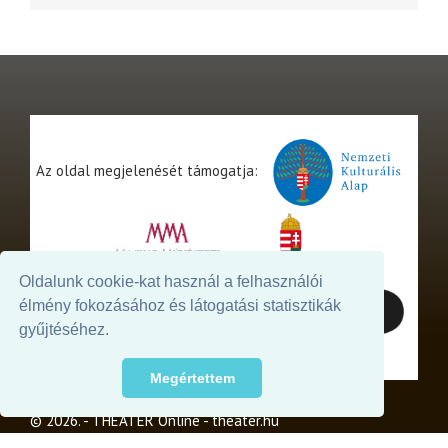
Az oldal megjelenését támogatja:
Oldalunk cookie-kat használ a felhasználói
élmény fokozásához és látogatási statisztikák
gyűjtéséhez.
Megértettem
© 2026. - THEATER Online -
theater.hu