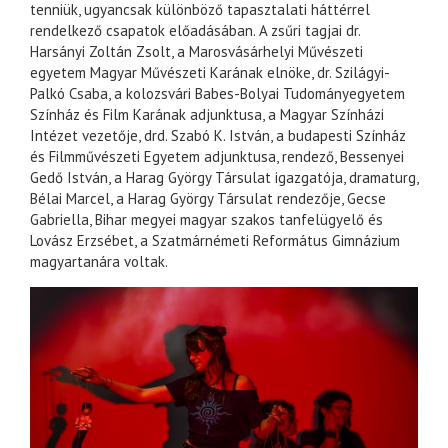
tenniük, ugyancsak különböző tapasztalati háttérrel
rendelkező csapatok előadásában. A zsűri tagjai dr.
Harsányi Zoltán Zsolt, a Marosvásárhelyi Művészeti
egyetem Magyar Művészeti Karának elnöke, dr. Szilágyi-
Palkó Csaba, a kolozsvári Babes-Bolyai Tudományegyetem
Színház és Film Karának adjunktusa, a Magyar Színházi
Intézet vezetője, drd. Szabó K. István, a budapesti Színház
és Filmművészeti Egyetem adjunktusa, rendező, Bessenyei
Gedő István, a Harag György Társulat igazgatója, dramaturg,
Bélai Marcel, a Harag György Társulat rendezője, Gecse
Gabriella, Bihar megyei magyar szakos tanfelügyelő és
Lovász Erzsébet, a Szatmárnémeti Református Gimnázium
magyartanára voltak.