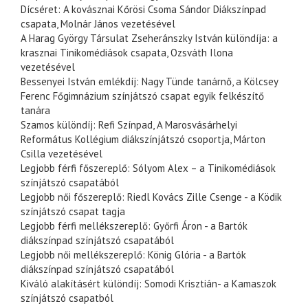
Dícséret: A kovásznai Kőrösi Csoma Sándor Diákszínpad
csapata, Molnár János vezetésével
A Harag György Társulat Zseheránszky István különdíja: a
krasznai Tinikomédiások csapata, Ozsváth Ilona
vezetésével
Bessenyei István emlékdíj: Nagy Tünde tanárnő, a Kölcsey
Ferenc Főgimnázium színjátszó csapat egyik felkészítő
tanára
Szamos különdíj: Refi Színpad, A Marosvásárhelyi
Református Kollégium diákszínjátszó csoportja, Márton
Csilla vezetésével
Legjobb férfi főszereplő: Sólyom Alex – a Tinikomédiások
színjátszó csapatából
Legjobb női főszereplő: Riedl Kovács Zille Csenge - a Ködik
színjátszó csapat tagja
Legjobb férfi mellékszereplő: Győrfi Áron - a Bartók
diákszínpad színjátszó csapatából
Legjobb női mellékszereplő: König Glória - a Bartók
diákszínpad színjátszó csapatából
Kiváló alakításért különdíj: Somodi Krisztián- a Kamaszok
színjátszó csapatból