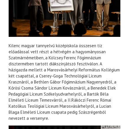
Kilenc magyar tannyelvű középiskola összesen tíz
előadással vett részt a hétvégén a hagyományosan
Szatmárnémetiben, a Kölcsey Ferenc Főgimnázium
dísztermében tartott diákszínjátszó fesztiválon. A
házigazda mellett a Marosvásárhelyi Református Kollégium
két csapattal, a Cserey-Goga Technológiai Líceum
Krasznáról, a Bethlen Gábor Főgimnázium Nagyenyedről, a
Kőrösi Csoma Sándor Líceum Kovásznáról, a Benedek Elek
Pedagógiai Líceum Székelyudvarhelyről, a Bartók Béla
Elméleti Líceum Temesvárról, a II.Rákóczi Ferenc Római
Katolikus Teológiai Líceum Marosvásárhelyről, a Lucian
Blaga Elméleti Líceum csapata pedig Szászrégenből
nevezett a versenyre.