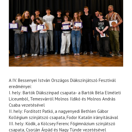
A IV. Bessenyei István Országos Diákszínjátszó Fesztivál
eredményei:
I. hely: Bartók Diákszínpad csapata- a Bartók Béla Elméleti
Líceumból, Temesvárról Molnos Ildikó és Molnos András
Csaba vezetésével
II. hely: Fordított Patkó, a nagyenyedi Bethlen Gábor
Kollégium színjátszó csapata, Fodor Katalin irányításával
III. hely: Ködik, a Kölcsey Ferenc Főgimnázium színjátszó
csapata, Csorján Árpád és Nagy Tünde vezetésével