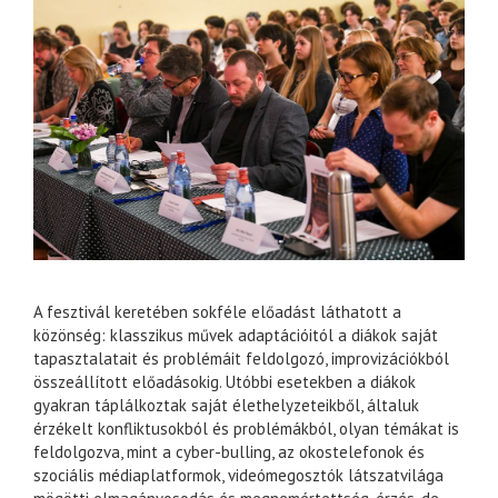
A fesztivál keretében sokféle előadást láthatott a
közönség: klasszikus művek adaptációitól a diákok saját
tapasztalatait és problémáit feldolgozó, improvizációkból
összeállított előadásokig. Utóbbi esetekben a diákok
gyakran táplálkoztak saját élethelyzeteikből, általuk
érzékelt konfliktusokból és problémákból, olyan témákat is
feldolgozva, mint a cyber-bulling, az okostelefonok és
szociális médiaplatformok, videómegosztók látszatvilága