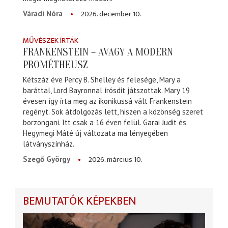
2026. december 10.
Váradi Nóra
MŰVÉSZEK ÍRTÁK
FRANKENSTEIN – AVAGY A MODERN
PROMÉTHEUSZ
Kétszáz éve Percy B. Shelley és felesége, Mary a
baráttal, Lord Bayronnal írósdit játszottak. Mary 19
évesen így írta meg az ikonikussá vált Frankenstein
regényt. Sok átdolgozás lett, hiszen a közönség szeret
borzongani. Itt csak a 16 éven felül. Garai Judit és
Hegymegi Máté új változata ma lényegében
látványszínház.
2026. március 10.
Szegő György
BEMUTATÓK KÉPEKBEN