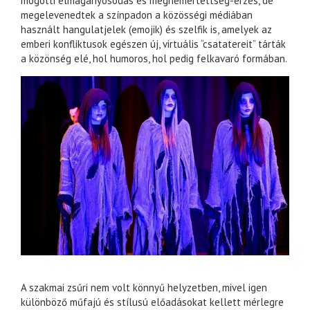
mögötti elmagányosodás és megnemértettség-érzés, de
megelevenedtek a színpadon a közösségi médiában
használt hangulatjelek (emojik) és szelfik is, amelyek az
emberi konfliktusok egészen új, virtuális “csatatereit” tárták
a közönség elé, hol humoros, hol pedig felkavaró formában.
A szakmai zsűri nem volt könnyű helyzetben, mivel igen
különböző műfajú és stílusú előadásokat kellett mérlegre