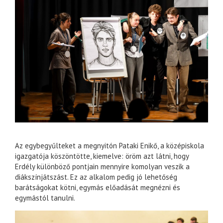
Az egybegyűlteket a megnyitón Pataki Enikő, a középiskola
igazgatója köszöntötte, kiemelve: öröm azt látni, hogy
Erdély különböző pontjain mennyire komolyan veszik a
diákszínjátszást. Ez az alkalom pedig jó lehetőség
barátságokat kötni, egymás előadását megnézni és
egymástól tanulni.