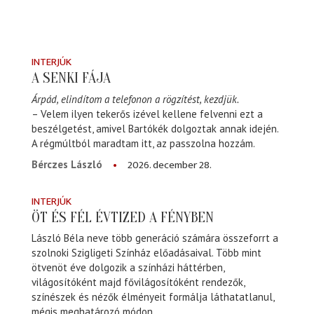
INTERJÚK
A SENKI FÁJA
Árpád, elindítom a telefonon a rögzítést, kezdjük.
– Velem ilyen tekerős izével kellene felvenni ezt a
beszélgetést, amivel Bartókék dolgoztak annak idején.
A régmúltból maradtam itt, az passzolna hozzám.
2026. december 28.
Bérczes László
INTERJÚK
ÖT ÉS FÉL ÉVTIZED A FÉNYBEN
László Béla neve több generáció számára összeforrt a
szolnoki Szigligeti Színház előadásaival. Több mint
ötvenöt éve dolgozik a színházi háttérben,
világosítóként majd fővilágosítóként rendezők,
színészek és nézők élményeit formálja láthatatlanul,
mégis meghatározó módon.