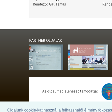
Rendező
Gál Tamás
Rend
PARTNER OLDALAK
Az oldal megjelenését támogatja:
Oldalunk cookie-kat használ a felhasználói élmény fokozásá