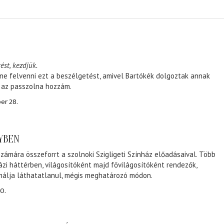
ést, kezdjük.
ene felvenni ezt a beszélgetést, amivel Bartókék dolgoztak annak
, az passzolna hozzám.
er 28.
NYBEN
zámára összeforrt a szolnoki Szigligeti Színház előadásaival. Több
ázi háttérben, világosítóként majd fővilágosítóként rendezők,
málja láthatatlanul, mégis meghatározó módon.
0.