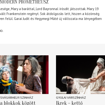
A MODERN PROMÉTHEUSZ
lesége, Mary a baráttal, Lord Bayronnal írósdit játszottak. Mary 19
 vált Frankenstein regényt. Sok átdolgozás lett, hiszen a közönség
éven felül. Garai Judit és Hegymegi Máté új változata ma lényegében
10.
SVÁSÁRHELYI SZINHÁZ
GYULAI VÁRSZÍNHÁZ
a blokkok között
Ikrek – kettő