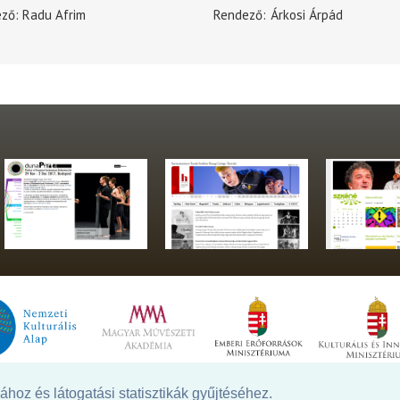
ező
Radu Afrim
Rendező
Árkosi Árpád
hoz és látogatási statisztikák gyűjtéséhez.