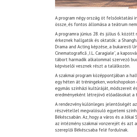
A program négy ország öt felsőoktatási i
össze, és fontos állomása a teátrum nem
A programra június 28. és július 6. közöt
érkeznek hallgatók és oktatók: a Shangha
Drama and Acting képzése, a bukaresti Uni
Cinematografică „I.L. Caragiale”, a kaposv
tábort harmadik alkalommal szervező bu
képviselői vesznek részt a találkozón.
A szakmai program középpontjában a hall
egy héten át tréningeken, workshopokon 
egymás színházi kultúráját, módszereit 
eredményeként létrejövő előadásokat a 
A rendezvény különleges jelentőségét az 
részvétellel megvalósuló egyetemi szính
Békéscsabán. Az, hogy a város és a Jókai 
az intézmény szakmai vonzerejét és azt a
szereplői Békéscsaba felé fordulnak.