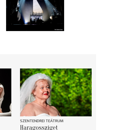
SZENTENDREI TEÁTRUM
Haragossziget