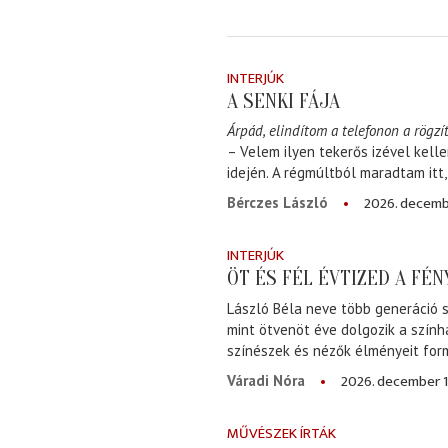
INTERJÚK
A SENKI FÁJA
Árpád, elindítom a telefonon a rögzít
– Velem ilyen tekerős izével kell
idején. A régmúltból maradtam itt
2026. decemb
Bérczes László
INTERJÚK
ÖT ÉS FÉL ÉVTIZED A FÉ
László Béla neve több generáció s
mint ötvenöt éve dolgozik a szính
színészek és nézők élményeit for
2026. december 1
Váradi Nóra
MŰVÉSZEK ÍRTÁK