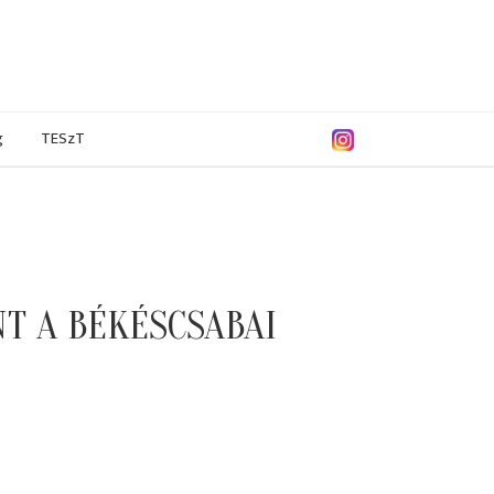
g
TESzT
T A BÉKÉSCSABAI