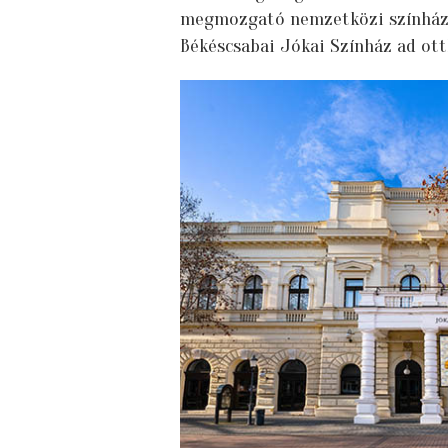
megmozgató nemzetközi színházi
Békéscsabai Jókai Színház ad ott