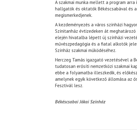
A szakmai munka mellett a program arra 
hallgatók és oktatók Békéscsabával és a
megismerkedjenek.
A kezdeményezés a város színházi hagyom
Színitanház évtizedeken át meghatározó 
elején hivatalba lépett új színházi vezet
művészpedagógia és a fiatal alkotók jel
Színház szakmai működéséhez.
Herczeg Tamás igazgató vezetésével a Bé
tudatosan erősíti nemzetközi szakmai ka
ebbe a folyamatba illeszkedik, és előkész
amelynek egyik következő állomása az ő
Fesztivál lesz.
Békéscsabai Jókai Színház