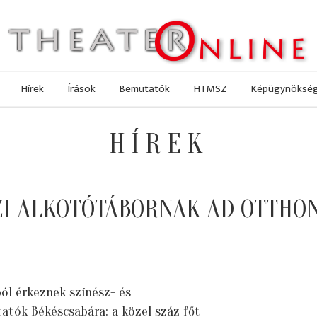
Hírek
Írások
Bemutatók
HTMSZ
Képügynöksé
HÍREK
I ALKOTÓTÁBORNAK AD OTTHON
ól érkeznek színész- és
atók Békéscsabára: a közel száz főt