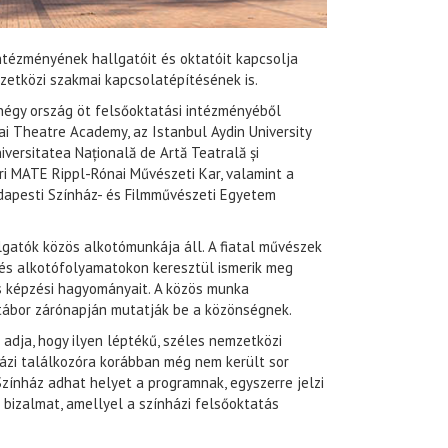
ntézményének hallgatóit és oktatóit kapcsolja
zetközi szakmai kapcsolatépítésének is.
t négy ország öt felsőoktatási intézményéből
i Theatre Academy, az Istanbul Aydin University
versitatea Națională de Artă Teatrală și
ári MATE Rippl-Rónai Művészeti Kar, valamint a
dapesti Színház- és Filmművészeti Egyetem
gatók közös alkotómunkája áll. A fiatal művészek
és alkotófolyamatokon keresztül ismerik meg
és képzési hagyományait. A közös munka
tábor zárónapján mutatják be a közönségnek.
adja, hogy ilyen léptékű, széles nemzetközi
ázi találkozóra korábban még nem került sor
Színház adhat helyet a programnak, egyszerre jelzi
 bizalmat, amellyel a színházi felsőoktatás