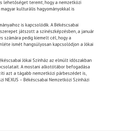
is lehetőséget teremt, hogy a nemzetközi
 magyar kulturális hagyományokkal is
ányaihoz is kapcsolódik. A Békéscsabai
szerepet játszott a színészképzésben, a január
és számára pedig kiemelt cél, hogy a
enléte ismét hangsúlyosan kapcsolódjon a Jókai
késcsabai Jókai Színház az elmúlt időszakban
pcsolatait. A mostani alkotótábor befogadása
íti azt a tágabb nemzetközi párbeszédet is,
szi NEXUS – Békéscsabai Nemzetközi Színházi