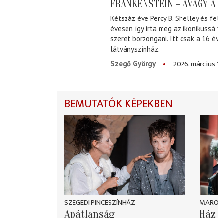
FRANKENSTEIN – AVAGY 
Kétszáz éve Percy B. Shelley és fe
évesen így írta meg az ikonikussá
szeret borzongani. Itt csak a 16 
látványszínház.
2026. március 
Szegő György
BEMUTATÓK KÉPEKBEN
SZEGEDI PINCESZÍNHÁZ
MARO
Apátlanság
Ház 