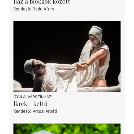
Ház a blokkok között
Rendező
Radu Afrim
GYULAI VÁRSZÍNHÁZ
Ikrek – kettő
Rendező
Árkosi Árpád