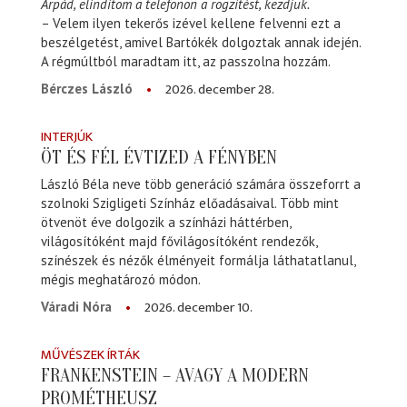
Árpád, elindítom a telefonon a rögzítést, kezdjük.
– Velem ilyen tekerős izével kellene felvenni ezt a
beszélgetést, amivel Bartókék dolgoztak annak idején.
A régmúltból maradtam itt, az passzolna hozzám.
2026. december 28.
Bérczes László
INTERJÚK
ÖT ÉS FÉL ÉVTIZED A FÉNYBEN
László Béla neve több generáció számára összeforrt a
szolnoki Szigligeti Színház előadásaival. Több mint
ötvenöt éve dolgozik a színházi háttérben,
világosítóként majd fővilágosítóként rendezők,
színészek és nézők élményeit formálja láthatatlanul,
mégis meghatározó módon.
2026. december 10.
Váradi Nóra
MŰVÉSZEK ÍRTÁK
FRANKENSTEIN – AVAGY A MODERN
PROMÉTHEUSZ