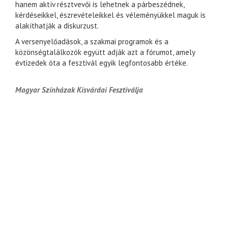
hanem aktív résztvevői is lehetnek a párbeszédnek,
kérdéseikkel, észrevételeikkel és véleményükkel maguk is
alakíthatják a diskurzust.
A versenyelőadások, a szakmai programok és a
közönségtalálkozók együtt adják azt a fórumot, amely
évtizedek óta a fesztivál egyik legfontosabb értéke.
Magyar Színházak Kisvárdai Fesztiválja