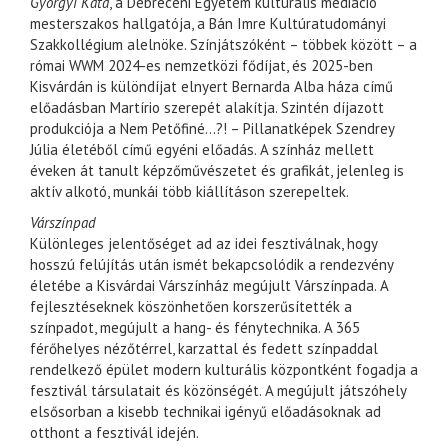
Györgyi Kata
, a Debreceni Egyetem kulturális mediáció
mesterszakos hallgatója, a Bán Imre Kultúratudományi
Szakkollégium alelnöke. Színjátszóként – többek között – a
római WWM 2024-es nemzetközi fődíjat, és 2025-ben
Kisvárdán is különdíjat elnyert Bernarda Alba háza című
előadásban Martírio szerepét alakítja. Szintén díjazott
produkciója a Nem Petőfiné...?! – Pillanatképek Szendrey
Júlia életéből című egyéni előadás. A színház mellett
éveken át tanult képzőművészetet és grafikát, jelenleg is
aktív alkotó, munkái több kiállításon szerepeltek.
Várszínpad
Különleges jelentőséget ad az idei fesztiválnak, hogy
hosszú felújítás után ismét bekapcsolódik a rendezvény
életébe a Kisvárdai Várszínház megújult Várszínpada. A
fejlesztéseknek köszönhetően korszerűsítették a
színpadot, megújult a hang- és fénytechnika. A 365
férőhelyes nézőtérrel, karzattal és fedett színpaddal
rendelkező épület modern kulturális központként fogadja a
fesztivál társulatait és közönségét. A megújult játszóhely
elsősorban a kisebb technikai igényű előadásoknak ad
otthont a fesztivál idején.