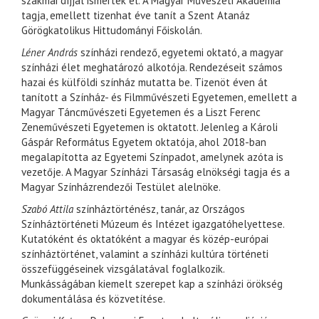
szakmai díjjal ismerték el. A Magyar Művészeti Akadémia
tagja, emellett tizenhat éve tanít a Szent Atanáz
Görögkatolikus Hittudományi Főiskolán.
Léner András
színházi rendező, egyetemi oktató, a magyar
színházi élet meghatározó alkotója. Rendezéseit számos
hazai és külföldi színház mutatta be. Tizenöt éven át
tanított a Színház- és Filmművészeti Egyetemen, emellett a
Magyar Táncművészeti Egyetemen és a Liszt Ferenc
Zeneművészeti Egyetemen is oktatott. Jelenleg a Károli
Gáspár Református Egyetem oktatója, ahol 2018-ban
megalapította az Egyetemi Színpadot, amelynek azóta is
vezetője. A Magyar Színházi Társaság elnökségi tagja és a
Magyar Színházrendezői Testület alelnöke.
Szabó Attila
színháztörténész, tanár, az Országos
Színháztörténeti Múzeum és Intézet igazgatóhelyettese.
Kutatóként és oktatóként a magyar és közép-európai
színháztörténet, valamint a színházi kultúra történeti
összefüggéseinek vizsgálatával foglalkozik.
Munkásságában kiemelt szerepet kap a színházi örökség
dokumentálása és közvetítése.