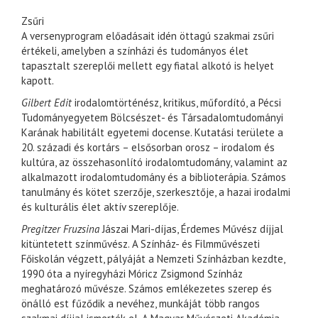
Zsűri
A versenyprogram előadásait idén öttagú szakmai zsűri
értékeli, amelyben a színházi és tudományos élet
tapasztalt szereplői mellett egy fiatal alkotó is helyet
kapott.
Gilbert Edit
irodalomtörténész, kritikus, műfordító, a Pécsi
Tudományegyetem Bölcsészet- és Társadalomtudományi
Karának habilitált egyetemi docense. Kutatási területe a
20. századi és kortárs – elsősorban orosz – irodalom és
kultúra, az összehasonlító irodalomtudomány, valamint az
alkalmazott irodalomtudomány és a biblioterápia. Számos
tanulmány és kötet szerzője, szerkesztője, a hazai irodalmi
és kulturális élet aktív szereplője.
Pregitzer Fruzsina
Jászai Mari-díjas, Érdemes Művész díjjal
kitüntetett színművész. A Színház- és Filmművészeti
Főiskolán végzett, pályáját a Nemzeti Színházban kezdte,
1990 óta a nyíregyházi Móricz Zsigmond Színház
meghatározó művésze. Számos emlékezetes szerep és
önálló est fűződik a nevéhez, munkáját több rangos