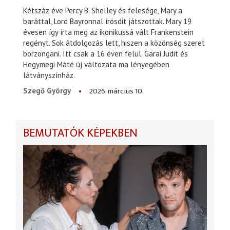
Kétszáz éve Percy B. Shelley és felesége, Mary a
baráttal, Lord Bayronnal írósdit játszottak. Mary 19
évesen így írta meg az ikonikussá vált Frankenstein
regényt. Sok átdolgozás lett, hiszen a közönség szeret
borzongani. Itt csak a 16 éven felül. Garai Judit és
Hegymegi Máté új változata ma lényegében
látványszínház.
2026. március 10.
Szegő György
BEMUTATÓK KÉPEKBEN