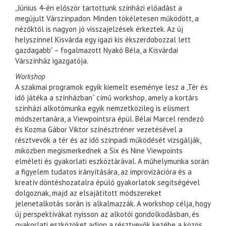
„Június 4-én először tartottunk színházi előadást a
megújult Várszínpadon. Minden tökéletesen működött, a
nézőktől is nagyon jó visszajelzések érkeztek. Az új
helyszínnel Kisvárda egy igazi kis ékszerdobozzal lett
gazdagabb” – fogalmazott Nyakó Béla, a Kisvárdai
Várszínház igazgatója.
Workshop
A szakmai programok egyik kiemelt eseménye lesz a „Tér és
idő játéka a színházban” című workshop, amely a kortárs
színházi alkotómunka egyik nemzetközileg is elismert
módszertanára, a Viewpointsra épül. Bélai Marcel rendező
és Kozma Gábor Viktor színésztréner vezetésével a
résztvevők a tér és az idő színpadi működését vizsgálják,
miközben megismerkednek a Six és Nine Viewpoints
elméleti és gyakorlati eszköztárával. A műhelymunka során
a figyelem tudatos irányítására, az improvizációra és a
kreatív döntéshozatalra épülő gyakorlatok segítségével
dolgoznak, majd az elsajátított módszereket
jelenetalkotás során is alkalmazzák. A workshop célja, hogy
új perspektívákat nyisson az alkotói gondolkodásban, és
gyakorlati eszközöket adjon a résztvevők kezébe a közös