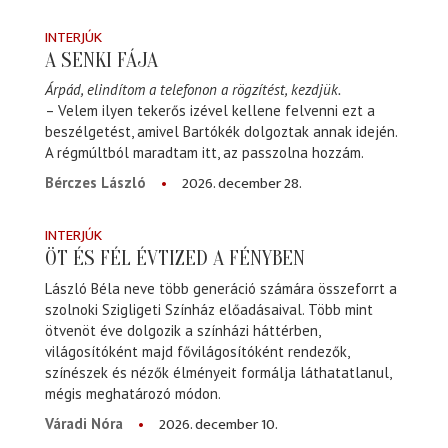
INTERJÚK
A SENKI FÁJA
Árpád, elindítom a telefonon a rögzítést, kezdjük.
– Velem ilyen tekerős izével kellene felvenni ezt a
beszélgetést, amivel Bartókék dolgoztak annak idején.
A régmúltból maradtam itt, az passzolna hozzám.
2026. december 28.
Bérczes László
INTERJÚK
ÖT ÉS FÉL ÉVTIZED A FÉNYBEN
László Béla neve több generáció számára összeforrt a
szolnoki Szigligeti Színház előadásaival. Több mint
ötvenöt éve dolgozik a színházi háttérben,
világosítóként majd fővilágosítóként rendezők,
színészek és nézők élményeit formálja láthatatlanul,
mégis meghatározó módon.
2026. december 10.
Váradi Nóra