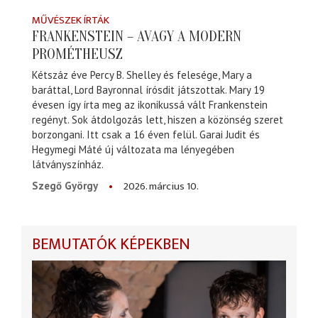
MŰVÉSZEK ÍRTÁK
FRANKENSTEIN – AVAGY A MODERN
PROMÉTHEUSZ
Kétszáz éve Percy B. Shelley és felesége, Mary a
baráttal, Lord Bayronnal írósdit játszottak. Mary 19
évesen így írta meg az ikonikussá vált Frankenstein
regényt. Sok átdolgozás lett, hiszen a közönség szeret
borzongani. Itt csak a 16 éven felül. Garai Judit és
Hegymegi Máté új változata ma lényegében
látványszínház.
2026. március 10.
Szegő György
BEMUTATÓK KÉPEKBEN