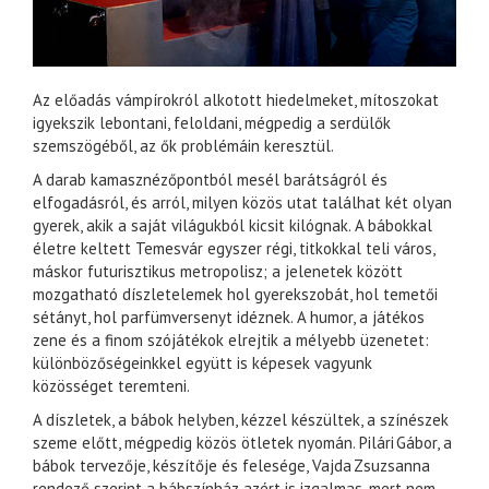
Az előadás vámpírokról alkotott hiedelmeket, mítoszokat
igyekszik lebontani, feloldani, mégpedig a serdülők
szemszögéből, az ők problémáin keresztül.
A darab kamasznézőpontból mesél barátságról és
elfogadásról, és arról, milyen közös utat találhat két olyan
gyerek, akik a saját világukból kicsit kilógnak. A bábokkal
életre keltett Temesvár egyszer régi, titkokkal teli város,
máskor futurisztikus metropolisz; a jelenetek között
mozgatható díszletelemek hol gyerekszobát, hol temetői
sétányt, hol parfümversenyt idéznek. A humor, a játékos
zene és a finom szójátékok elrejtik a mélyebb üzenetet:
különbözőségeinkkel együtt is képesek vagyunk
közösséget teremteni.
A díszletek, a bábok helyben, kézzel készültek, a színészek
szeme előtt, mégpedig közös ötletek nyomán. Pilári Gábor, a
bábok tervezője, készítője és felesége, Vajda Zsuzsanna
rendező szerint a bábszínház azért is izgalmas, mert nem