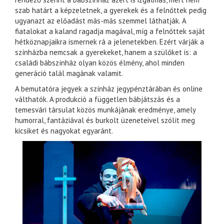
szab határt a képzeletnek, a gyerekek és a felnőttek pedig
ugyanazt az előadást más-más szemmel láthatják. A
fiatalokat a kaland ragadja magával, míg a felnőttek saját
hétköznapjaikra ismernek rá a jelenetekben. Ezért várják a
színházba nemcsak a gyerekeket, hanem a szülőket is: a
családi bábszínház olyan közös élmény, ahol minden
generáció talál magának valamit.
A bemutatóra jegyek a színház jegypénztárában és online
válthatók. A produkció a független bábjátszás és a
temesvári társulat közös munkájának eredménye, amely
humorral, fantáziával és burkolt üzeneteivel szólít meg
kicsiket és nagyokat egyaránt.