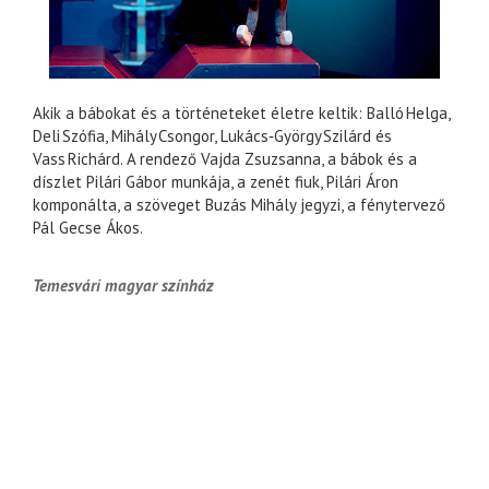
Akik a bábokat és a történeteket életre keltik: Balló Helga,
Deli Szófia, Mihály Csongor, Lukács‑György Szilárd és
Vass Richárd. A rendező Vajda Zsuzsanna, a bábok és a
díszlet Pilári Gábor munkája, a zenét fiuk, Pilári Áron
komponálta, a szöveget Buzás Mihály jegyzi, a fénytervező
Pál Gecse Ákos.
Temesvári magyar színház