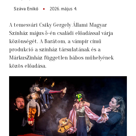
Száva Enikő
2026. május 4.
A temesvári Csiky Gergely Állami Magyar
Színház május 5-én családi előadással várja
közönségét. A Barátom, a vámpír című
produkció a színház társulatának és a
MárkusZínház független bábos műhelyének
közös előadása.