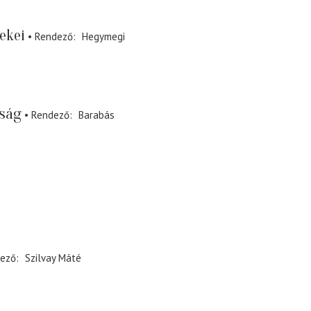
ekei
Rendező
Hegymegi
sság
Rendező
Barabás
ező
Szilvay Máté