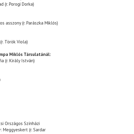
d (r. Porogi Dorka)
s asszony (r. Parászka Miklós)
r. Török Viola)
mpa Miklós Társulatánál:
 (r. Király István)
)
csi Országos Színházi
: Meggyeskert (r. Sardar