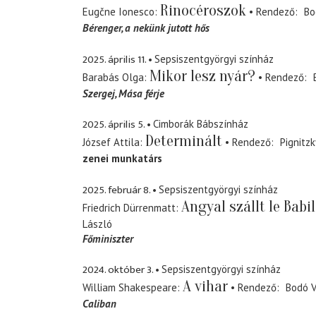
Rinocéroszok
Eugčne Ionesco
Rendező
Bo
Bérenger
a nekünk jutott hős
2025. április 11.
Sepsiszentgyörgyi színház
Mikor lesz nyár?
Barabás Olga
Rendező
Szergej
Mása férje
2025. április 5.
Cimborák Bábszínház
Determinált
József Attila
Rendező
Pignitzk
zenei munkatárs
2025. február 8.
Sepsiszentgyörgyi színház
Angyal szállt le Babi
Friedrich Dürrenmatt
László
Főminiszter
2024. október 3.
Sepsiszentgyörgyi színház
A vihar
William Shakespeare
Rendező
Bodó V
Caliban