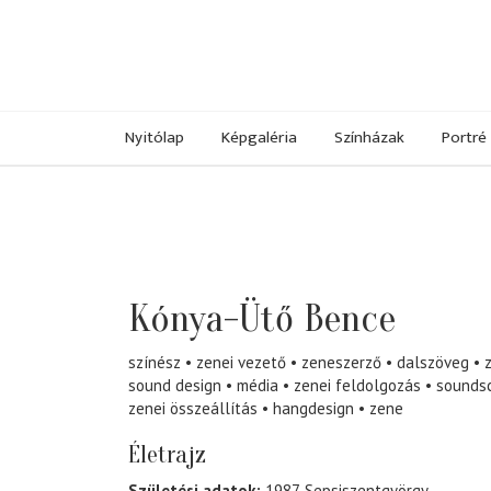
Nyitólap
Képgaléria
Színházak
Portré
Kónya-Ütő Bence
színész
zenei vezető
zeneszerző
dalszöveg
sound design
média
zenei feldolgozás
sounds
zenei összeállítás
hangdesign
zene
Életrajz
Születési adatok:
1987, Sepsiszentgyörgy