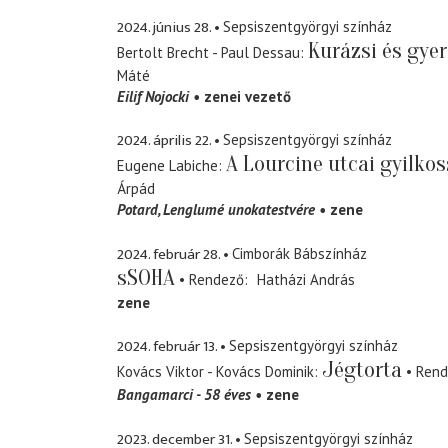
2024. június 28.
Sepsiszentgyörgyi színház
Kurázsi és gyer
Bertolt Brecht - Paul Dessau
Máté
Eilif Nojocki
zenei vezető
2024. április 22.
Sepsiszentgyörgyi színház
A Lourcine utcai gyilko
Eugene Labiche
Árpád
Potard
Lenglumé unokatestvére
zene
2024. február 28.
Cimborák Bábszínház
sSOHA
Rendező
Hatházi András
zene
2024. február 13.
Sepsiszentgyörgyi színház
Jégtorta
Kovács Viktor - Kovács Dominik
Rend
Bangamarci - 58 éves
zene
2023. december 31.
Sepsiszentgyörgyi színház