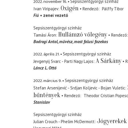
2022. november 16.
Sepsiszentgyörgyi színház
Oxigén
Ivan Viripajev
Rendező
Pálffy Tibor
Fiú
zenei vezető
Sepsiszentgyörgyi színház
Hullámzó vőlegény
Tamási Áron
Rendező
Bodrogi Antal, művész
most falusi fazekas
2022. április 21.
Sepsiszentgyörgyi színház
A Sárkány
Jevgenyij Svarc - Parti Nagy Lajos
R
Láncz L. Ottó
2022. március 9.
Sepsiszentgyörgyi színház
Stefan Arsenijević - Srdjan Koljevic - Bojan Vuletic
bűntények
Rendező
Theodor Cristian Popes
Stanislav
Sepsiszentgyörgyi színház
Jógyerekek
Julian Crouch - Phelim McDermott