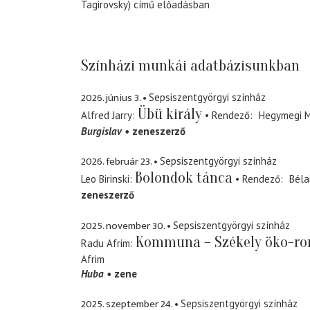
Tagirovsky) című előadásban
Színházi munkái adatbázisunkban
2026. június 3.
Sepsiszentgyörgyi színház
Übü király
Alfred Jarry
Rendező
Hegymegi 
Burgislav
zeneszerző
2026. február 23.
Sepsiszentgyörgyi színház
Bolondok tánca
Leo Birinski
Rendező
Béla
zeneszerző
2025. november 30.
Sepsiszentgyörgyi színház
Kommuna – Székely öko-r
Radu Afrim
Afrim
Huba
zene
2025. szeptember 24.
Sepsiszentgyörgyi színház