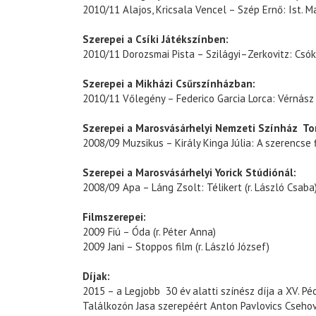
2010/11 Alajos, Kricsala Vencel – Szép Ernő: Ist. Ma
Szerepei a Csíki Játékszínben:
2010/11 Dorozsmai Pista – Szilágyi–Zerkovitz: Csóko
Szerepei a Mikházi Csűrszínházban:
2010/11 Vőlegény – Federico Garcia Lorca: Vérnász (
Szerepei a Marosvásárhelyi Nemzeti Színház To
2008/09 Muzsikus – Király Kinga Júlia: A szerencse fia
Szerepei a Marosvásárhelyi Yorick Stúdiónál:
2008/09 Apa – Láng Zsolt: Télikert (r. László Csaba
Filmszerepei:
2009 Fiú – Óda (r. Péter Anna)
2009 Jani – Stoppos film (r. László József)
Díjak:
2015 – a Legjobb 30 év alatti színész díja a XV. Pé
Találkozón Jasa szerepéért Anton Pavlovics Csehov