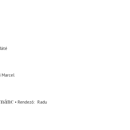
Máté
i Marcel
ománc
Rendező
Radu