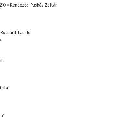
go
Rendező
Puskás Zoltán
Bocsárdi László
s
im
ttila
té