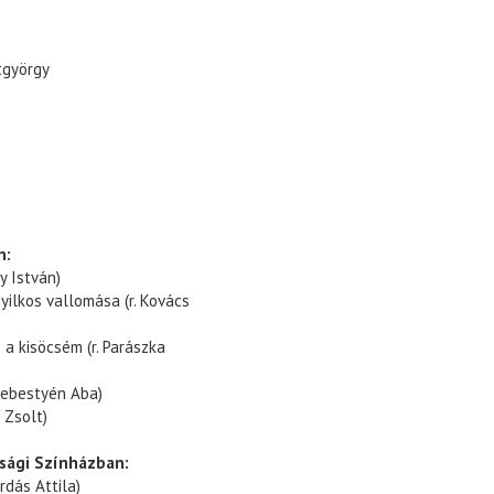
tgyörgy
n:
y István)
yilkos vallomása (r. Kovács
a kisöcsém (r. Parászka
 Sebestyén Aba)
 Zsolt)
úsági Színházban:
rdás Attila)