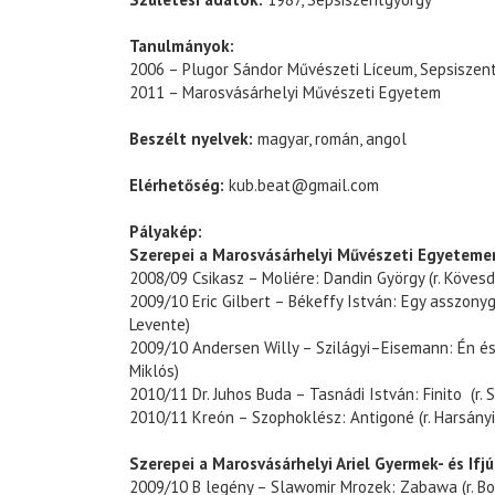
Tanulmányok:
2006 – Plugor Sándor Művészeti Líceum, Sepsiszen
2011 – Marosvásárhelyi Művészeti Egyetem
Beszélt nyelvek:
magyar, román, angol
Elérhetőség:
kub.beat@gmail.com
Pályakép:
Szerepei a Marosvásárhelyi Művészeti Egyeteme
2008/09 Csikasz – Moliére: Dandin György (r. Kövesd
2009/10 Eric Gilbert – Békeffy István: Egy asszonyg
Levente)
2009/10 Andersen Willy – Szilágyi–Eisemann: Én és 
Miklós)
2010/11 Dr. Juhos Buda – Tasnádi István: Finito (r.
2010/11 Kreón – Szophoklész: Antigoné (r. Harsányi
Szerepei a Marosvásárhelyi Ariel Gyermek- és Ifj
2009/10 B legény – Slawomir Mrozek: Zabawa (r. Bo