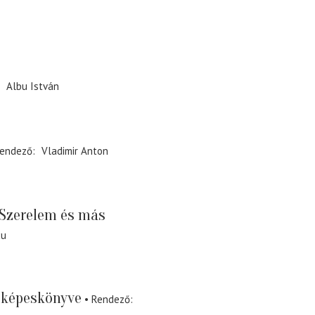
Albu István
endező
Vladimir Anton
Szerelem és más
cu
 képeskönyve
Rendező