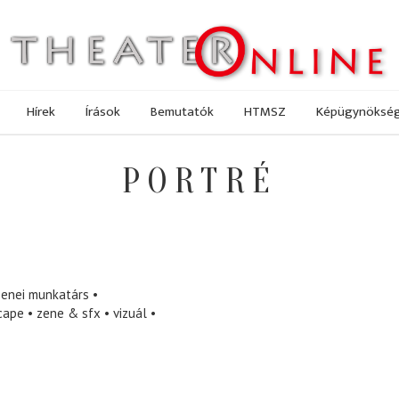
Hírek
Írások
Bemutatók
HTMSZ
Képügynöksé
PORTRÉ
zenei munkatárs
cape
zene & sfx
vizuál