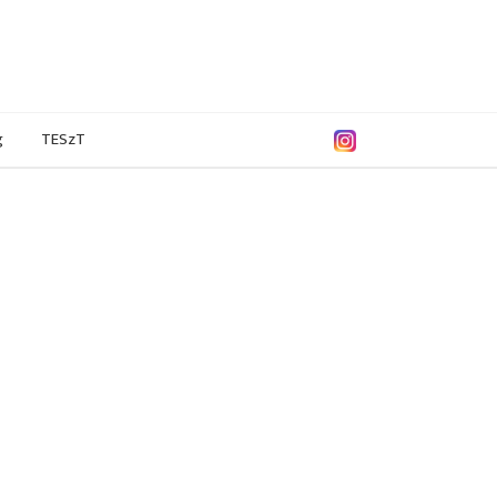
g
TESzT