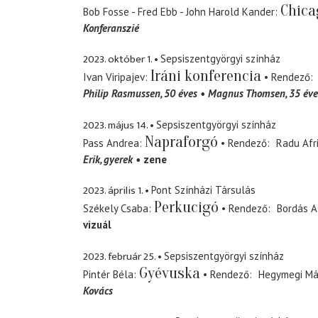
Chica
Bob Fosse - Fred Ebb - John Harold Kander
Konferanszié
2023. október 1.
Sepsiszentgyörgyi színház
Iráni konferencia
Ivan Viripajev
Rendező
Philip Rasmussen, 50 éves
Magnus Thomsen, 35 éve
2023. május 14.
Sepsiszentgyörgyi színház
Napraforgó
Pass Andrea
Rendező
Radu Afr
Erik
gyerek
zene
2023. április 1.
Pont Színházi Társulás
Perkucigó
Székely Csaba
Rendező
Bordás A
vizuál
2023. február 25.
Sepsiszentgyörgyi színház
Gyévuska
Pintér Béla
Rendező
Hegymegi Má
Kovács