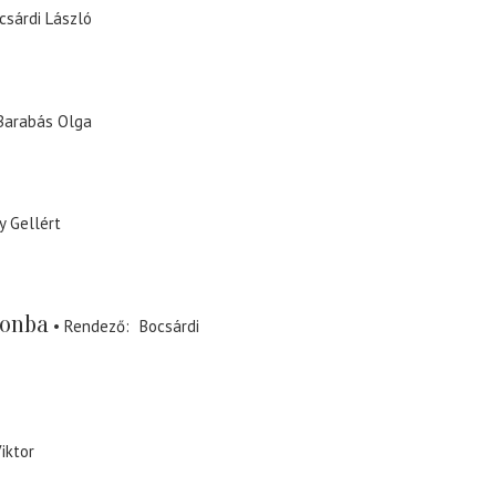
csárdi László
Barabás Olga
y Gellért
lonba
Rendező
Bocsárdi
iktor