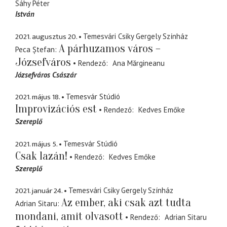
Sáhy Péter
István
2021. augusztus 20.
Temesvári Csiky Gergely Színház
A párhuzamos város –
Peca Ștefan
Józsefváros
Rendező
Ana Mărgineanu
Józsefváros Császár
2021. május 18.
Temesvár Stúdió
Improvizációs est
Rendező
Kedves Emőke
Szereplő
2021. május 5.
Temesvár Stúdió
Csak lazán!
Rendező
Kedves Emőke
Szereplő
2021. január 24.
Temesvári Csiky Gergely Színház
Az ember, aki csak azt tudta
Adrian Sitaru
mondani, amit olvasott
Rendező
Adrian Sitaru