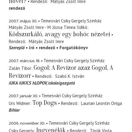
nővel?
Rendező
Mátyás Zsolt Imre
rendező
2007. május 30.
Temesvári Csiky Gergely Színház
Mátyás Zsolt Imre - M. Józsa Tímea Ildikó
Ködszurkáló, avagy egy bohóc nézetei
Rendező
Mátyás Zsolt Imre
Szereplő
író
rendező
Forgatókönyv
2007. március 18.
Temesvári Csiky Gergely Színház
Gogol: A Revizor azaz Gogol, A
Zalán Tibor
Revizorr
Rendező
Szabó K. István
iUKA iUKICS hLOPOV
iskolaigazgató
2007. január 30.
Temesvári Csiky Gergely Színház
Top Dogs
Urs Widmer
Rendező
Laurian Leontin Oniga
Bihler
2006. november 30.
Temesvári Csiky Gergely Színház
Ingyenélők
Csiky Gergely
Rendező
Török Viola