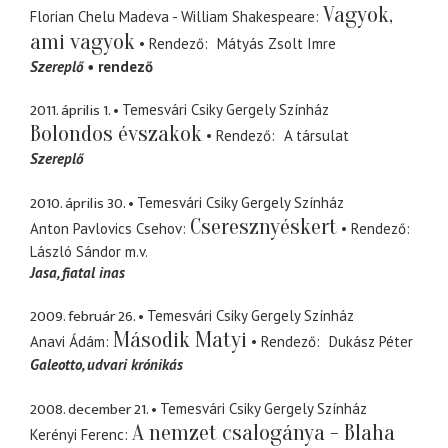
Vagyok,
Florian Chelu Madeva - William Shakespeare
ami vagyok
Rendező
Mátyás Zsolt Imre
Szereplő
rendező
2011. április 1.
Temesvári Csiky Gergely Színház
Bolondos évszakok
Rendező
A társulat
Szereplő
2010. április 30.
Temesvári Csiky Gergely Színház
Cseresznyéskert
Anton Pavlovics Csehov
Rendező
László Sándor
m.v.
Jasa
fiatal inas
2009. február 26.
Temesvári Csiky Gergely Színház
Második Matyi
Anavi Ádám
Rendező
Dukász Péter
Galeotto
udvari krónikás
2008. december 21.
Temesvári Csiky Gergely Színház
A nemzet csalogánya - Blaha
Kerényi Ferenc