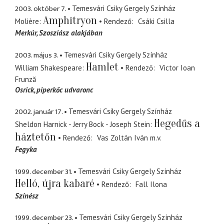
2003. október 7.
Temesvári Csiky Gergely Színház
Amphitryon
Molière
Rendező
Csáki Csilla
Merkúr
Szosziász alakjában
2003. május 3.
Temesvári Csiky Gergely Színház
Hamlet
William Shakespeare
Rendező
Victor Ioan
Frunză
Osrick
piperkőc udvaronc
2002. január 17.
Temesvári Csiky Gergely Színház
Hegedűs a
Sheldon Harnick - Jerry Bock - Joseph Stein
háztetőn
Rendező
Vas Zoltán Iván
m.v.
Fegyka
1999. december 31.
Temesvári Csiky Gergely Színház
Helló, újra kabaré
Rendező
Fall Ilona
Színész
1999. december 23.
Temesvári Csiky Gergely Színház