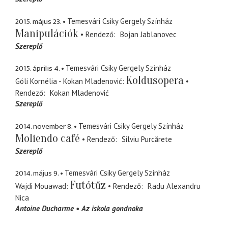
2015. május 23.
Temesvári Csiky Gergely Színház
Manipulációk
Rendező
Bojan Jablanovec
Szereplő
2015. április 4.
Temesvári Csiky Gergely Színház
Koldusopera
Góli Kornélia - Kokan Mladenović
Rendező
Kokan Mladenović
Szereplő
2014. november 8.
Temesvári Csiky Gergely Színház
Moliendo café
Rendező
Silviu Purcărete
Szereplő
2014. május 9.
Temesvári Csiky Gergely Színház
Futótűz
Wajdi Mouawad
Rendező
Radu Alexandru
Nica
Antoine Ducharme
Az iskola gondnoka