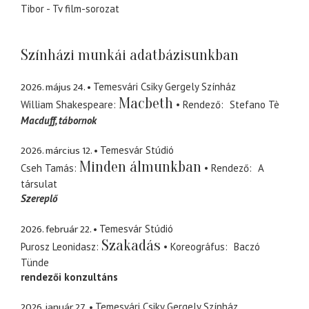
Tibor - Tv film-sorozat
Színházi munkái adatbázisunkban
2026. május 24.
Temesvári Csiky Gergely Színház
Macbeth
William Shakespeare
Rendező
Stefano Tè
Macduff
tábornok
2026. március 12.
Temesvár Stúdió
Minden álmunkban
Cseh Tamás
Rendező
A
társulat
Szereplő
2026. február 22.
Temesvár Stúdió
Szakadás
Purosz Leonidasz
Koreográfus
Baczó
Tünde
rendezői konzultáns
2026. január 27.
Temesvári Csiky Gergely Színház