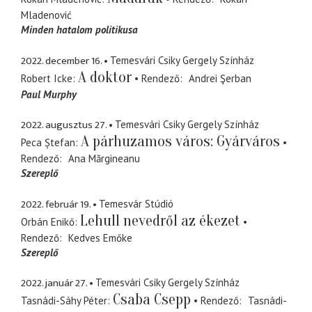
Mladenović
Minden hatalom politikusa
2022. december 16.
Temesvári Csiky Gergely Színház
A doktor
Robert Icke
Rendező
Andrei Şerban
Paul Murphy
2022. augusztus 27.
Temesvári Csiky Gergely Színház
A párhuzamos város: Gyárváros
Peca Ștefan
Rendező
Ana Mărgineanu
Szereplő
2022. február 19.
Temesvár Stúdió
Lehull nevedről az ékezet
Orbán Enikő
Rendező
Kedves Emőke
Szereplő
2022. január 27.
Temesvári Csiky Gergely Színház
Csaba Csepp
Tasnádi-Sáhy Péter
Rendező
Tasnádi-