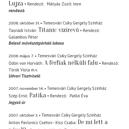
Lujza
Rendező
Mátyás Zsolt Imre
rendező
2008. október 31.
Temesvári Csiky Gergely Színház
Titanic vizirevű
Tasnádi István
Rendező
Galambos Péter
Belesd művészetpártoló lakosa
2008. május 7.
Temesvári Csiky Gergely Színház
A férfiak nélküli falu
Ödön von Horváth
Rendező
Török Viola
m.v.
Udvari Tisztviselő
2007. november 14.
Temesvári Csiky Gergely Színház
Patika
Szép Ernő
Rendező
Patkó Éva
Jegyző úr
2007. október 3.
Temesvári Csiky Gergely Színház
De mi lett a
Anton Pavlovics Csehov - Kiss Csaba