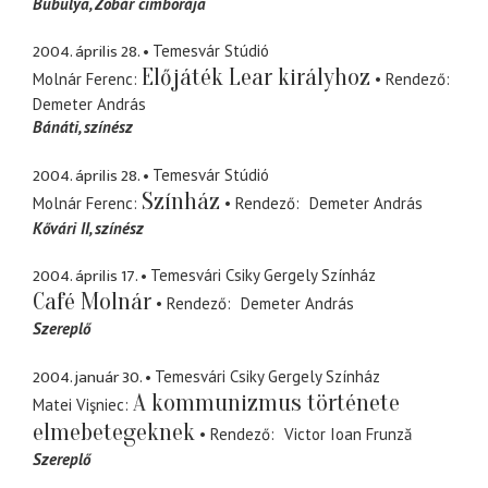
Bubulya
Zobár cimborája
2004. április 28.
Temesvár Stúdió
Előjáték Lear királyhoz
Molnár Ferenc
Rendező
Demeter András
Bánáti
színész
2004. április 28.
Temesvár Stúdió
Színház
Molnár Ferenc
Rendező
Demeter András
Kővári II
színész
2004. április 17.
Temesvári Csiky Gergely Színház
Café Molnár
Rendező
Demeter András
Szereplő
2004. január 30.
Temesvári Csiky Gergely Színház
A kommunizmus története
Matei Vişniec
elmebetegeknek
Rendező
Victor Ioan Frunză
Szereplő