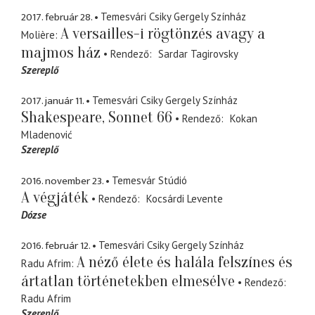
2017. február 28.
Temesvári Csiky Gergely Színház
A versailles-i rögtönzés avagy a
Molière
majmos ház
Rendező
Sardar Tagirovsky
Szereplő
2017. január 11.
Temesvári Csiky Gergely Színház
Shakespeare, Sonnet 66
Rendező
Kokan
Mladenović
Szereplő
2016. november 23.
Temesvár Stúdió
A végjáték
Rendező
Kocsárdi Levente
Dózse
2016. február 12.
Temesvári Csiky Gergely Színház
A néző élete és halála felszínes és
Radu Afrim
ártatlan történetekben elmesélve
Rendező
Radu Afrim
Szereplő