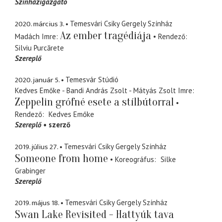
Színházigazgató
2020. március 3.
Temesvári Csiky Gergely Színház
Az ember tragédiája
Madách Imre
Rendező
Silviu Purcărete
Szereplő
2020. január 5.
Temesvár Stúdió
Kedves Emőke - Bandi András Zsolt - Mátyás Zsolt Imre
Zeppelin grófné esete a stílbútorral
Rendező
Kedves Emőke
Szereplő
szerző
2019. július 27.
Temesvári Csiky Gergely Színház
Someone from home
Koreográfus
Silke
Grabinger
Szereplő
2019. május 18.
Temesvári Csiky Gergely Színház
Swan Lake Revisited - Hattyúk tava