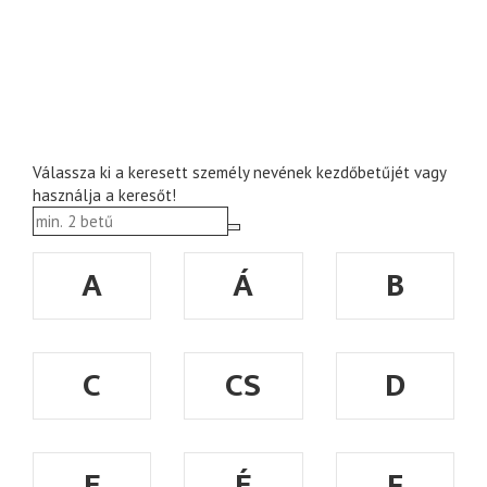
Válassza ki a keresett személy nevének kezdőbetűjét vagy
használja a keresőt!
A
Á
B
C
CS
D
E
É
F