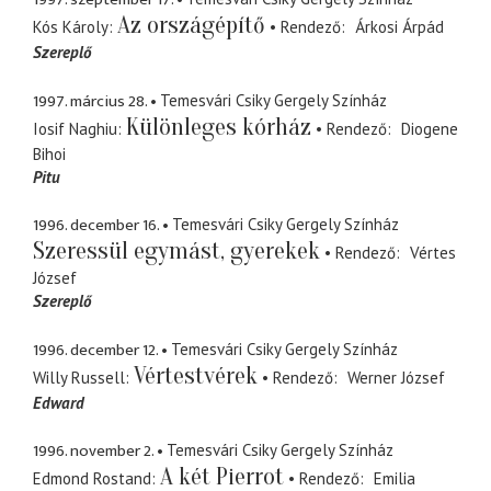
Az országépítő
Kós Károly
Rendező
Árkosi Árpád
Szereplő
1997. március 28.
Temesvári Csiky Gergely Színház
Különleges kórház
Iosif Naghiu
Rendező
Diogene
Bihoi
Pitu
1996. december 16.
Temesvári Csiky Gergely Színház
Szeressül egymást, gyerekek
Rendező
Vértes
József
Szereplő
1996. december 12.
Temesvári Csiky Gergely Színház
Vértestvérek
Willy Russell
Rendező
Werner József
Edward
1996. november 2.
Temesvári Csiky Gergely Színház
A két Pierrot
Edmond Rostand
Rendező
Emilia