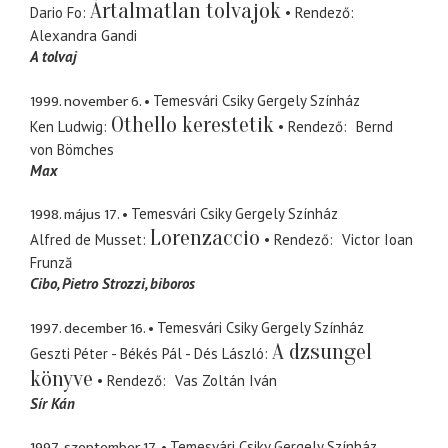
Ártalmatlan tolvajok
Dario Fo
Rendező
Alexandra Gandi
A tolvaj
1999. november 6.
Temesvári Csiky Gergely Színház
Othello kerestetik
Ken Ludwig
Rendező
Bernd
von Bömches
Max
1998. május 17.
Temesvári Csiky Gergely Színház
Lorenzaccio
Alfred de Musset
Rendező
Victor Ioan
Frunză
Cibo, Pietro Strozzi
biboros
1997. december 16.
Temesvári Csiky Gergely Színház
A dzsungel
Geszti Péter - Békés Pál - Dés László
könyve
Rendező
Vas Zoltán Iván
Sír Kán
1997. szeptember 17.
Temesvári Csiky Gergely Színház