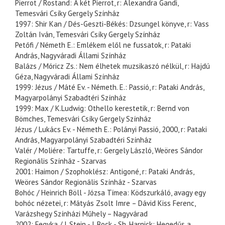
Pierrot / Rostand: A két Pierrot, r: Alexandra Gandi,
Temesvári Csíky Gergely Színház
1997: Shir Kan / Dés-Geszti-Békés: Dzsungel könyve, r: Vass
Zoltán Iván, Temesvári Csíky Gergely Színház
Petőfi / Németh E.: Emlékem elől ne fussatok, r: Pataki
András, Nagyváradi Állami Színház
Balázs / Móricz Zs.: Nem élhetek muzsikaszó nélkül, r: Hajdú
Géza, Nagyváradi Állami Színház
1999: Jézus / Máté Ev. - Németh. E.: Passió, r: Pataki András,
Magyarpolányi Szabadtéri Színház
1999: Max / K.Ludwig: Othello kerestetik, r: Bernd von
Bömches, Temesvári Csíky Gergely Színház
Jézus / Lukács Ev. - Németh E.: Polányi Passió, 2000, r: Pataki
András, Magyarpolányi Szabadtéri Színház
Valér / Moliére: Tartuffe, r: Gergely László, Weöres Sándor
Regionális Színház - Szarvas
2001: Haimon / Szophoklész: Antigoné, r: Pataki András,
Weöres Sándor Regionális Színház - Szarvas
Bohóc / Heinrich Böll - Józsa Tímea: Ködszurkáló, avagy egy
bohóc nézetei, r: Mátyás Zsolt Imre – Dávid Kiss Ferenc,
Varázshegy Színházi Műhely – Nagyvárad
2002: Fegyka / J. Stein - J. Bock - Sh. Harnick: Hegedűs a