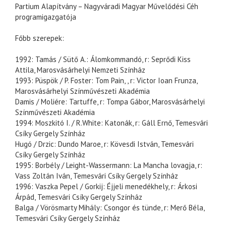
Partium Alapítvány – Nagyváradi Magyar Művelődési Céh
programigazgatója
Főbb szerepek:
1992: Tamás / Sütő A.: Álomkommandó, r: Seprődi Kiss
Attila, Marosvásárhelyi Nemzeti Színház
1993: Püspök / P. Foster: Tom Pain, , r: Victor Ioan Frunza,
Marosvásárhelyi Színművészeti Akadémia
Damis / Moliére: Tartuffe, r: Tompa Gábor, Marosvásárhelyi
Színművészeti Akadémia
1994: Moszkitó I. / R.White: Katonák, r: Gáll Ernő, Temesvári
Csíky Gergely Színház
Hugó / Drzic: Dundo Maroe, r: Kövesdi István, Temesvári
Csíky Gergely Színház
1995: Borbély / Leight-Wassermann: La Mancha lovagja, r:
Vass Zoltán Iván, Temesvári Csíky Gergely Színház
1996: Vaszka Pepel / Gorkij: Éjjeli menedékhely, r: Árkosi
Árpád, Temesvári Csíky Gergely Színház
Balga / Vörösmarty Mihály: Csongor és tünde, r: Merő Béla,
Temesvári Csíky Gergely Színház