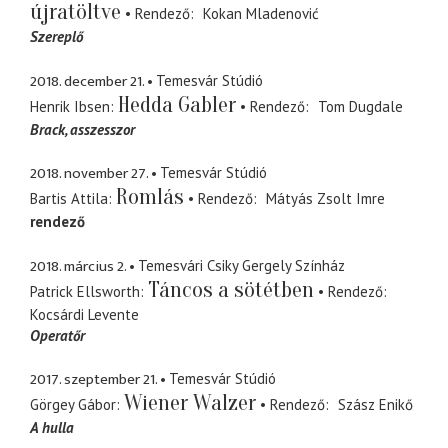
újratöltve
Rendező
Kokan Mladenović
Szereplő
2018. december 21.
Temesvár Stúdió
Hedda Gabler
Henrik Ibsen
Rendező
Tom Dugdale
Brack
asszesszor
2018. november 27.
Temesvár Stúdió
Romlás
Bartis Attila
Rendező
Mátyás Zsolt Imre
rendező
2018. március 2.
Temesvári Csiky Gergely Színház
Táncos a sötétben
Patrick Ellsworth
Rendező
Kocsárdi Levente
Operatőr
2017. szeptember 21.
Temesvár Stúdió
Wiener Walzer
Görgey Gábor
Rendező
Szász Enikő
A hulla