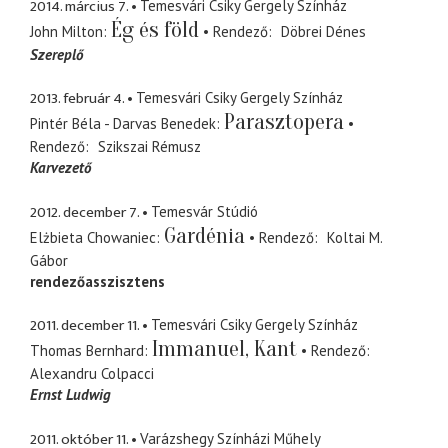
2014. március 7.
Temesvári Csiky Gergely Színház
Ég és föld
John Milton
Rendező
Döbrei Dénes
Szereplő
2013. február 4.
Temesvári Csiky Gergely Színház
Parasztopera
Pintér Béla - Darvas Benedek
Rendező
Szikszai Rémusz
Karvezető
2012. december 7.
Temesvár Stúdió
Gardénia
Elżbieta Chowaniec
Rendező
Koltai M.
Gábor
rendezőasszisztens
2011. december 11.
Temesvári Csiky Gergely Színház
Immanuel, Kant
Thomas Bernhard
Rendező
Alexandru Colpacci
Ernst Ludwig
2011. október 11.
Varázshegy Színházi Műhely