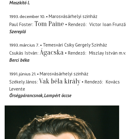
Moszkító l.
1993. december 10.
Marosvásárhelyi szinház
Tom Paine
Paul Foster
Rendező
Victor Ioan Frunză
Szereplő
1993. március 7.
Temesvári Csiky Gergely Színház
Ágacska
Csukás István
Rendező
Miszlay István
m.v.
Berci béka
1991. június 21.
Marosvásárhelyi szinház
Vak béla király
Székely János
Rendező
Kovács
Levente
Őrségpárancsnok
Lampért öccse