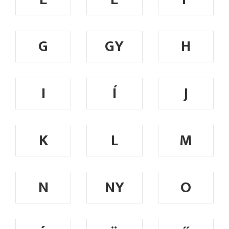
G
GY
H
I
Í
J
K
L
M
N
NY
O