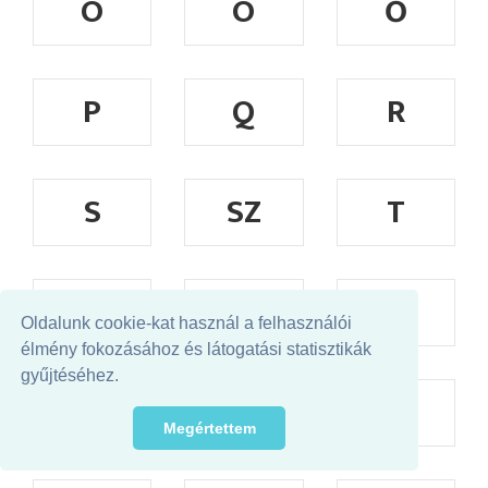
Ó
Ö
Ő
P
Q
R
S
SZ
T
TY
U
Ú
Oldalunk cookie-kat használ a felhasználói
élmény fokozásához és látogatási statisztikák
gyűjtéséhez.
Ü
Ű
V
Megértettem