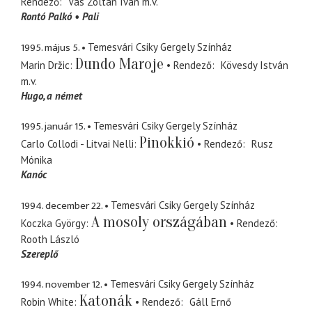
Rendező
Vas Zoltán Iván
m.v.
Rontó Palkó
Pali
1995. május 5.
Temesvári Csiky Gergely Színház
Dundo Maroje
Marin Držic
Rendező
Kövesdy István
m.v.
Hugo
a német
1995. január 15.
Temesvári Csiky Gergely Színház
Pinokkió
Carlo Collodi - Litvai Nelli
Rendező
Rusz
Mónika
Kanóc
1994. december 22.
Temesvári Csiky Gergely Színház
A mosoly országában
Koczka György
Rendező
Rooth László
Szereplő
1994. november 12.
Temesvári Csiky Gergely Színház
Katonák
Robin White
Rendező
Gáll Ernő