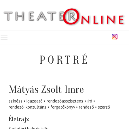
Toggle main menu visibility
PORTRÉ
Mátyás Zsolt Imre
színész
igazgató
rendezőasszisztens
író
rendezői konzultáns
forgatókönyv
rendező
szerző
Életrajz
Születési hely és idő: