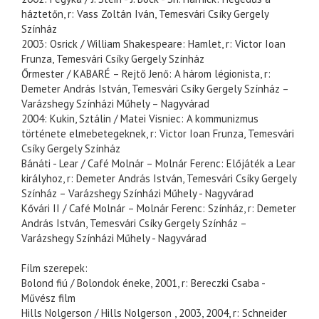
háztetőn, r: Vass Zoltán Iván, Temesvári Csíky Gergely
Színház
2003: Osrick / William Shakespeare: Hamlet, r: Victor Ioan
Frunza, Temesvári Csíky Gergely Színház
Őrmester / KABARÉ – Rejtő Jenő: A három légionista, r:
Demeter András István, Temesvári Csíky Gergely Színház –
Varázshegy Színházi Műhely – Nagyvárad
2004: Kukin, Sztálin / Matei Visniec: A kommunizmus
története elmebetegeknek, r: Victor Ioan Frunza, Temesvári
Csíky Gergely Színház
Bánáti - Lear / Café Molnár – Molnár Ferenc: Előjáték a Lear
királyhoz, r: Demeter András István, Temesvári Csíky Gergely
Színház – Varázshegy Színházi Műhely - Nagyvárad
Kővári II / Café Molnár – Molnár Ferenc: Színház, r: Demeter
András István, Temesvári Csíky Gergely Színház –
Varázshegy Színházi Műhely - Nagyvárad
Fílm szerepek:
Bolond fiú / Bolondok éneke, 2001, r: Bereczki Csaba -
Művész film
Hills Nolgerson / Hills Nolgerson , 2003, 2004, r: Schneider