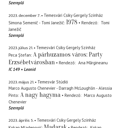
Szereplő
2023. december 7.
Temesvári Csiky Gergely Színház
1978
Simona Semenič - Tomi Janežič
Rendező
Tomi
Janežič
Szereplő
2023. július 21.
Temesvári Csiky Gergely Színház
A párhuzamos város: Party
Peca Ștefan
Erzsébetvárosban
Rendező
Ana Mărgineanu
IC 149
Leonid
2023. május 21.
Temesvár Stúdió
Marco Augusto Chenevier - Darragh McLoughlin - Alessia
A nagy hagyma
Pinto
Rendező
Marco Augusto
Chenevier
Szereplő
2023. április 5.
Temesvári Csiky Gergely Színház
Madarak
Kokan Mladenović
Rendező
Kokan