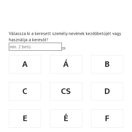
Válassza ki a keresett személy nevének kezdőbetűjét vagy
használja a keresőt!
A
Á
B
C
CS
D
E
É
F