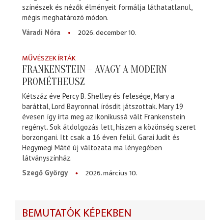
színészek és nézők élményeit formálja láthatatlanul,
mégis meghatározó módon.
2026. december 10.
Váradi Nóra
MŰVÉSZEK ÍRTÁK
FRANKENSTEIN – AVAGY A MODERN
PROMÉTHEUSZ
Kétszáz éve Percy B. Shelley és felesége, Mary a
baráttal, Lord Bayronnal írósdit játszottak. Mary 19
évesen így írta meg az ikonikussá vált Frankenstein
regényt. Sok átdolgozás lett, hiszen a közönség szeret
borzongani. Itt csak a 16 éven felül. Garai Judit és
Hegymegi Máté új változata ma lényegében
látványszínház.
2026. március 10.
Szegő György
BEMUTATÓK KÉPEKBEN