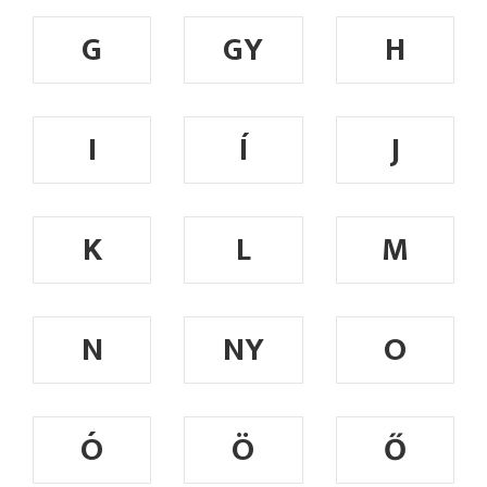
G
GY
H
I
Í
J
K
L
M
N
NY
O
Ó
Ö
Ő