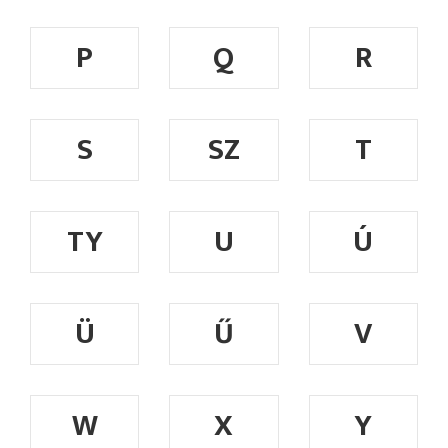
P
Q
R
S
SZ
T
TY
U
Ú
Ü
Ű
V
W
X
Y