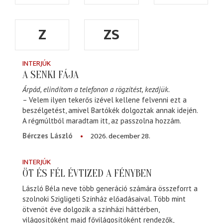
Z
ZS
INTERJÚK
A SENKI FÁJA
Árpád, elindítom a telefonon a rögzítést, kezdjük.
– Velem ilyen tekerős izével kellene felvenni ezt a
beszélgetést, amivel Bartókék dolgoztak annak idején.
A régmúltból maradtam itt, az passzolna hozzám.
2026. december 28.
Bérczes László
INTERJÚK
ÖT ÉS FÉL ÉVTIZED A FÉNYBEN
László Béla neve több generáció számára összeforrt a
szolnoki Szigligeti Színház előadásaival. Több mint
ötvenöt éve dolgozik a színházi háttérben,
világosítóként majd fővilágosítóként rendezők,