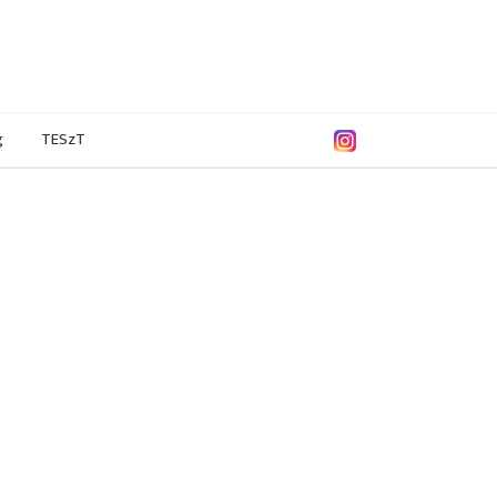
g
TESzT