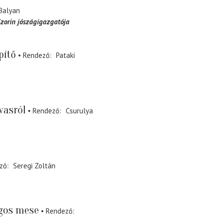
Balyan
zorin jószágigazgatója
pítő
Rendező
Pataki
vasról
Rendező
Csurulya
ző
Seregi Zoltán
gos mese
Rendező