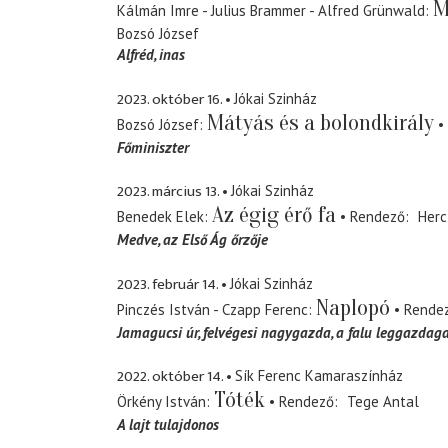
M
Kálmán Imre - Julius Brammer - Alfred Grünwald
Bozsó József
Alfréd
inas
2023. október 16.
Jókai Szinház
Mátyás és a bolondkirály
Bozsó József
Főminiszter
2023. március 13.
Jókai Szinház
Az égig érő fa
Benedek Elek
Rendező
Herc
Medve
az Első Ág őrzője
2023. február 14.
Jókai Szinház
Naplopó
Pinczés István - Czapp Ferenc
Rende
Jamagucsi úr
felvégesi nagygazda, a falu leggazda
2022. október 14.
Sík Ferenc Kamaraszínház
Tóték
Örkény István
Rendező
Tege Antal
A lajt tulajdonos