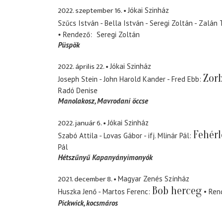
2022. szeptember 16.
Jókai Szinház
Szűcs István - Bella István - Seregi Zoltán - Zalán 
Rendező
Seregi Zoltán
Püspök
2022. április 22.
Jókai Szinház
Zorb
Joseph Stein - John Harold Kander - Fred Ebb
Radó Denise
Manolakosz
Mavrodani öccse
2022. január 6.
Jókai Szinház
Fehérl
Szabó Attila - Lovas Gábor - ifj. Mlinár Pál
Pál
Hétszűnyű Kapanyányimonyók
2021. december 8.
Magyar Zenés Színház
Bob herceg
Huszka Jenő - Martos Ferenc
Ren
Pickwick
kocsmáros