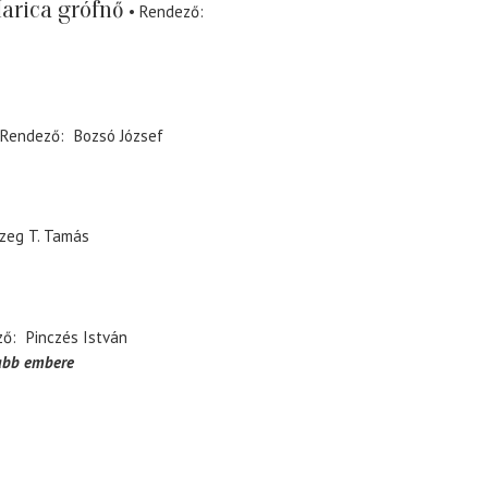
arica grófnő
Rendező
Rendező
Bozsó József
zeg T. Tamás
ző
Pinczés István
gabb embere