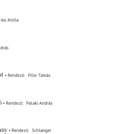
ási Attila
ndrás
ot
Rendező
Pille Tamás
ó
Rendező
Pataki András
ány
Rendező
Schlanger