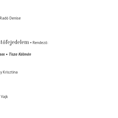
Radó Denise
stőfejedelem
Rendező
sos
Tisza Kálmán
y Krisztina
 Vajk