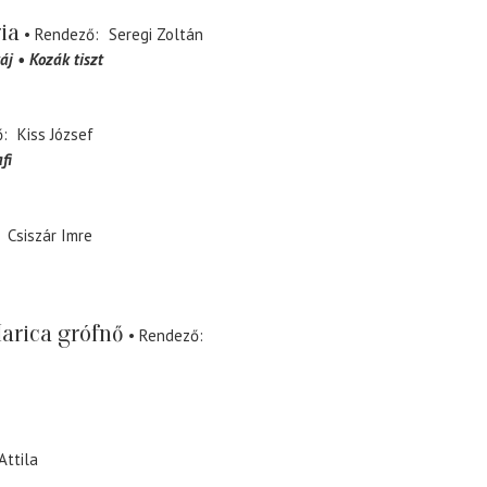
ia
Rendező
Seregi Zoltán
áj
Kozák tiszt
ő
Kiss József
fi
Csiszár Imre
arica grófnő
Rendező
Attila