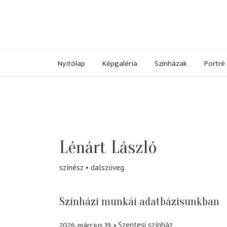
Nyitólap
Képgaléria
Színházak
Portré
Lénárt László
színész
dalszöveg
Színházi munkái adatbázisunkban
2026. március 19.
Szentesi színház