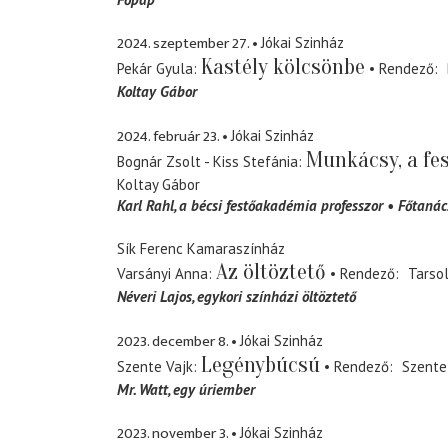
2024. szeptember 27.
Jókai Szinház
Kastély kölcsönbe
Pekár Gyula
Rendező
Koltay Gábor
2024. február 23.
Jókai Szinház
Munkácsy, a fe
Bognár Zsolt - Kiss Stefánia
Koltay Gábor
Karl Rahl
a bécsi festőakadémia professzor
Főtanác
Sík Ferenc Kamaraszínház
Az öltöztető
Varsányi Anna
Rendező
Tarsol
Néveri Lajos
egykori színházi öltöztető
2023. december 8.
Jókai Szinház
Legénybúcsú
Szente Vajk
Rendező
Szente
Mr. Watt
egy úriember
2023. november 3.
Jókai Szinház