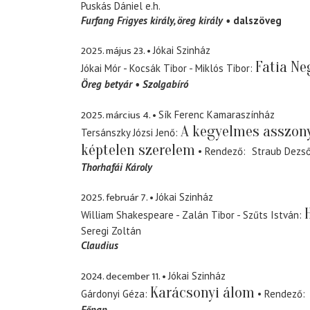
Puskás Dániel
e.h.
Furfang Frigyes király
öreg király
dalszöveg
2025. május 23.
Jókai Szinház
Fatia Ne
Jókai Mór - Kocsák Tibor - Miklós Tibor
Öreg betyár
Szolgabíró
2025. március 4.
Sík Ferenc Kamaraszínház
A kegyelmes asszony
Tersánszky Józsi Jenő
képtelen szerelem
Rendező
Straub Dezs
Thorhafái Károly
2025. február 7.
Jókai Szinház
William Shakespeare - Zalán Tibor - Szűts István
Seregi Zoltán
Claudius
2024. december 11.
Jókai Szinház
Karácsonyi álom
Gárdonyi Géza
Rendező
Főpap