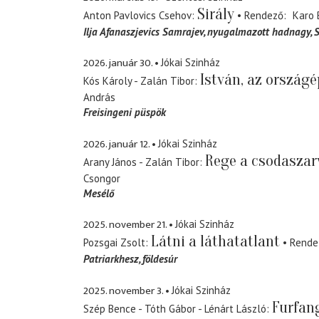
Sirály
Anton Pavlovics Csehov
Rendező
Karo 
Ilja Afanaszjevics Samrajev
nyugalmazott hadnagy, S
2026. január 30.
Jókai Szinház
István, az országé
Kós Károly - Zalán Tibor
András
Freisingeni püspök
2026. január 12.
Jókai Szinház
Rege a csodaszar
Arany János - Zalán Tibor
Csongor
Mesélő
2025. november 21.
Jókai Szinház
Látni a láthatatlant
Pozsgai Zsolt
Rende
Patriarkhesz
földesúr
2025. november 3.
Jókai Szinház
Furfan
Szép Bence - Tóth Gábor - Lénárt László