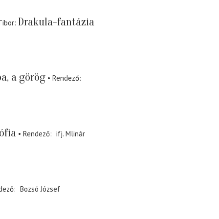
Drakula-fantázia
Tibor
a, a görög
Rendező
ófia
Rendező
ifj. Mlinár
dező
Bozsó József