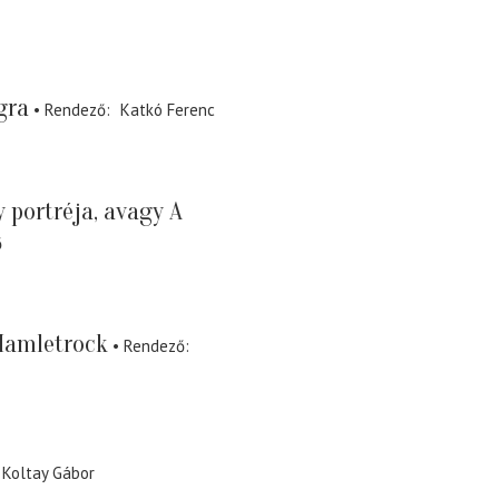
gra
Rendező
Katkó Ferenc
 portréja, avagy A
ő
Hamletrock
Rendező
Koltay Gábor