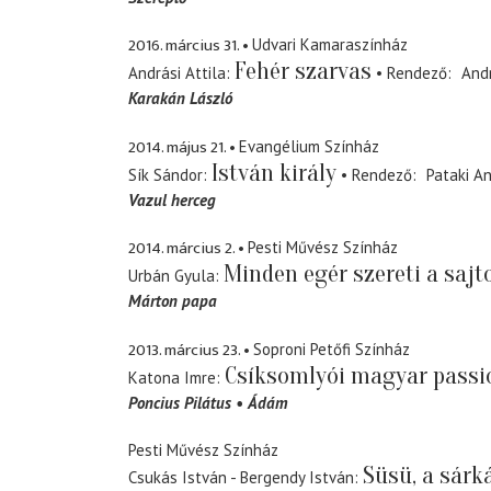
2016. március 31.
Udvari Kamaraszínház
Fehér szarvas
Andrási Attila
Rendező
Andr
Karakán László
2014. május 21.
Evangélium Színház
István király
Sík Sándor
Rendező
Pataki A
Vazul herceg
2014. március 2.
Pesti Művész Színház
Minden egér szereti a sajt
Urbán Gyula
Márton papa
2013. március 23.
Soproni Petőfi Színház
Csíksomlyói magyar passi
Katona Imre
Poncius Pilátus
Ádám
Pesti Művész Színház
Süsü, a sárk
Csukás István - Bergendy István