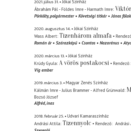
2021. július 31.
Jókai Szinház
Viktór
Ábrahám Pál - Földes Imre - Harmath Imre
Pörkölty
polgármester
Követségi titkár
János főlak
2020. augusztus 14.
Jókai Szinház
Tizenhárom almafa
Wass Albert
Rendez
Román őr
Szárazképű
Csontos
Nazarénus
Atya
2020. március 13.
Jókai Szinház
A vörös postakocsi
Krúdy Gyula
Rendező
Víg ember
2019. március 3.
Magyar Zenés Színház
M
Kálmán Imre - Julius Brammer - Alfred Grünwald
Bozsó József
Alfréd
inas
2018. február 25.
Udvari Kamaraszínház
Tizennyolc
Andrási Attila
Rendező
Andrási 
Szereplő