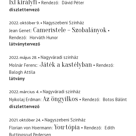
1x1 királyfi
Rendező
Dávid Péter
díszlettervező
2022. október 9.
Nagyszebeni Színház
Cameristele – Szobalányok
Jean Genet
Rendező
Horváth Hunor
látványtervező
2022. május 28.
Nagyváradi színház
Játék a kastélyban
Molnár Ferenc
Rendező
Balogh Attila
látvány
2022. március 4.
Nagyváradi színház
Az öngyilkos
Nyikolaj Erdman
Rendező
Botos Bálint
díszlettervező
2021. október 24.
Nagyszebeni Színház
You·tópia
Florian von Hoermann
Rendező
Edith
Buttingsrud Pedersen