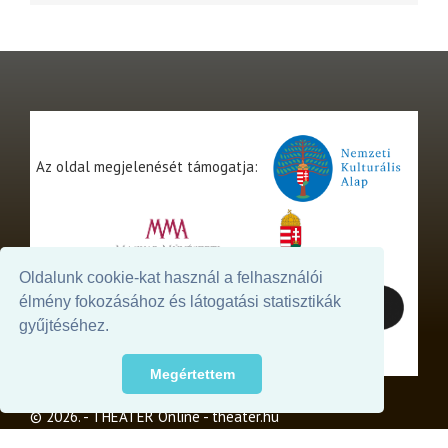
Az oldal megjelenését támogatja:
Oldalunk cookie-kat használ a felhasználói
élmény fokozásához és látogatási statisztikák
gyűjtéséhez.
Megértettem
© 2026. - THEATER Online -
theater.hu