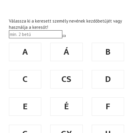
Válassza ki a keresett személy nevének kezdőbetűjét vagy
használja a keresőt!
A
Á
B
C
CS
D
E
É
F