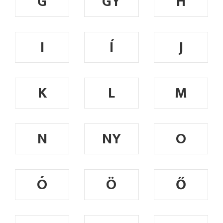
G
GY
H
I
Í
J
K
L
M
N
NY
O
Ó
Ö
Ő