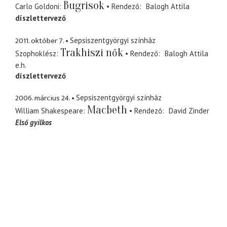
Bugrisok
Carlo Goldoni
Rendező
Balogh Attila
díszlettervező
2011. október 7.
Sepsiszentgyörgyi színház
Trakhiszi nők
Szophoklész
Rendező
Balogh Attila
e.h.
díszlettervező
2006. március 24.
Sepsiszentgyörgyi színház
Macbeth
William Shakespeare
Rendező
David Zinder
Első gyilkos