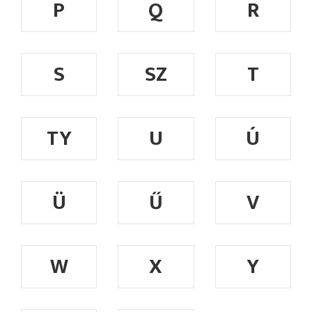
P
Q
R
S
SZ
T
TY
U
Ú
Ü
Ű
V
W
X
Y