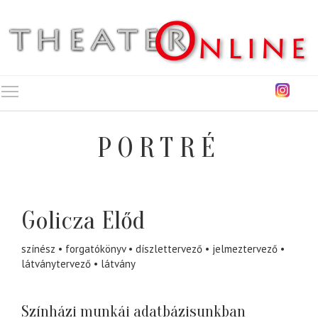
Toggle main menu visibility
PORTRÉ
Golicza Előd
színész
forgatókönyv
díszlettervező
jelmeztervező
látványtervező
látvány
Színházi munkái adatbázisunkban