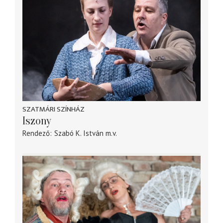
SZATMÁRI SZÍNHÁZ
Iszony
Rendező
Szabó K. István
m.v.