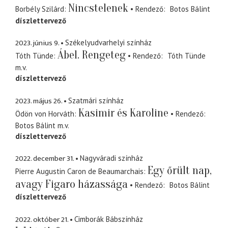
Nincstelenek
Borbély Szilárd
Rendező
Botos Bálint
díszlettervező
2023. június 9.
Székelyudvarhelyi színház
Ábel. Rengeteg
Tóth Tünde
Rendező
Tóth Tünde
m.v.
díszlettervező
2023. május 26.
Szatmári színház
Kasimir és Karoline
Ödön von Horváth
Rendező
Botos Bálint
m.v.
díszlettervező
2022. december 31.
Nagyváradi színház
Egy őrült nap,
Pierre Augustin Caron de Beaumarchais
avagy Figaro házassága
Rendező
Botos Bálint
díszlettervező
2022. október 21.
Cimborák Bábszínház