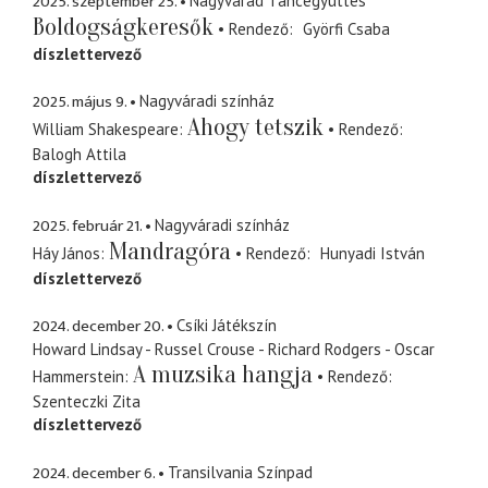
2025. szeptember 25.
Nagyvárad Táncegyüttes
Boldogságkeresők
Rendező
Györfi Csaba
díszlettervező
2025. május 9.
Nagyváradi színház
Ahogy tetszik
William Shakespeare
Rendező
Balogh Attila
díszlettervező
2025. február 21.
Nagyváradi színház
Mandragóra
Háy János
Rendező
Hunyadi István
díszlettervező
2024. december 20.
Csíki Játékszín
Howard Lindsay - Russel Crouse - Richard Rodgers - Oscar
A muzsika hangja
Hammerstein
Rendező
Szenteczki Zita
díszlettervező
2024. december 6.
Transilvania Színpad