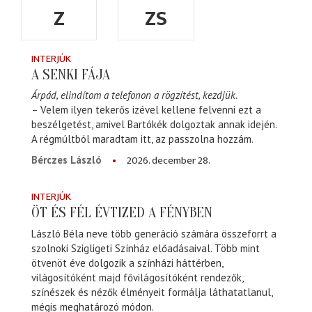
Z
ZS
INTERJÚK
A SENKI FÁJA
Árpád, elindítom a telefonon a rögzítést, kezdjük.
– Velem ilyen tekerős izével kellene felvenni ezt a
beszélgetést, amivel Bartókék dolgoztak annak idején.
A régmúltból maradtam itt, az passzolna hozzám.
2026. december 28.
Bérczes László
INTERJÚK
ÖT ÉS FÉL ÉVTIZED A FÉNYBEN
László Béla neve több generáció számára összeforrt a
szolnoki Szigligeti Színház előadásaival. Több mint
ötvenöt éve dolgozik a színházi háttérben,
világosítóként majd fővilágosítóként rendezők,
színészek és nézők élményeit formálja láthatatlanul,
mégis meghatározó módon.