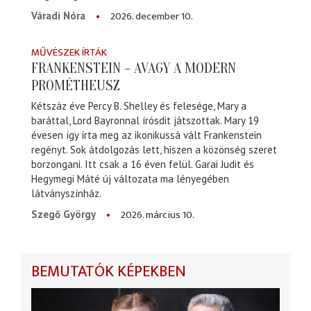
2026. december 10.
Váradi Nóra
MŰVÉSZEK ÍRTÁK
FRANKENSTEIN – AVAGY A MODERN
PROMÉTHEUSZ
Kétszáz éve Percy B. Shelley és felesége, Mary a
baráttal, Lord Bayronnal írósdit játszottak. Mary 19
évesen így írta meg az ikonikussá vált Frankenstein
regényt. Sok átdolgozás lett, hiszen a közönség szeret
borzongani. Itt csak a 16 éven felül. Garai Judit és
Hegymegi Máté új változata ma lényegében
látványszínház.
2026. március 10.
Szegő György
BEMUTATÓK KÉPEKBEN