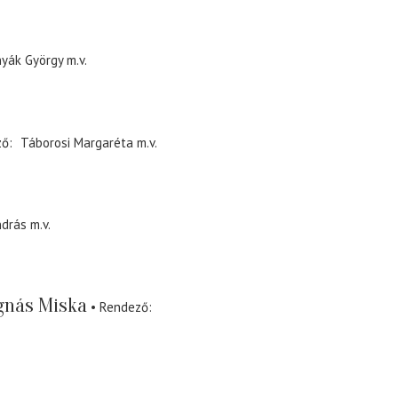
yák György
m.v.
ző
Táborosi Margaréta
m.v.
drás
m.v.
nás Miska
Rendező