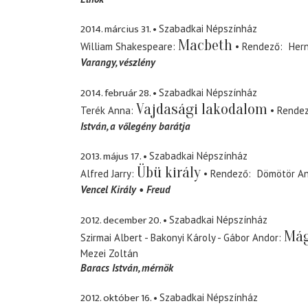
2014. március 31.
Szabadkai Népszínház
Macbeth
William Shakespeare
Rendező
Hern
Varangy
vészlény
2014. február 28.
Szabadkai Népszínház
Vajdasági lakodalom
Terék Anna
Rende
István
a vőlegény barátja
2013. május 17.
Szabadkai Népszínház
Übü király
Alfred Jarry
Rendező
Dömötör An
Vencel Király
Freud
2012. december 20.
Szabadkai Népszínház
Mág
Szirmai Albert - Bakonyi Károly - Gábor Andor
Mezei Zoltán
Baracs István
mérnök
2012. október 16.
Szabadkai Népszínház