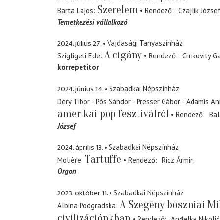
Szerelem
Barta Lajos
Rendező
Czajlik Józse
Temetkezési vállalkozó
2024. július 27.
Vajdasági Tanyaszínház
A cigány
Szigligeti Ede
Rendező
Crnkovity Ga
korrepetitor
2024. június 14.
Szabadkai Népszínház
Déry Tibor - Pós Sándor - Presser Gábor - Adamis A
amerikai pop fesztiválról
Rendező
Bal
József
2024. április 13.
Szabadkai Népszínház
Tartuffe
Molière
Rendező
Ricz Ármin
Orgon
2023. október 11.
Szabadkai Népszínház
A Szegény boszniai Mi
Albina Podgradska
civilizációnkban
Rendező
Anđelka Nikolić