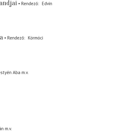
andjai
Rendező
Edvin
ja
Rendező
Körmöci
styén Aba
m.v.
án
m.v.