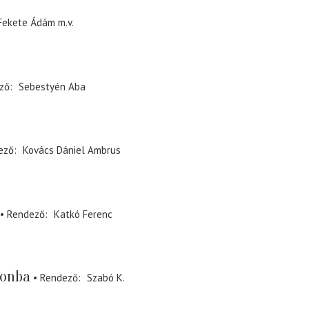
Fekete Ádám
m.v.
ző
Sebestyén Aba
ező
Kovács Dániel Ambrus
Rendező
Katkó Ferenc
lonba
Rendező
Szabó K.