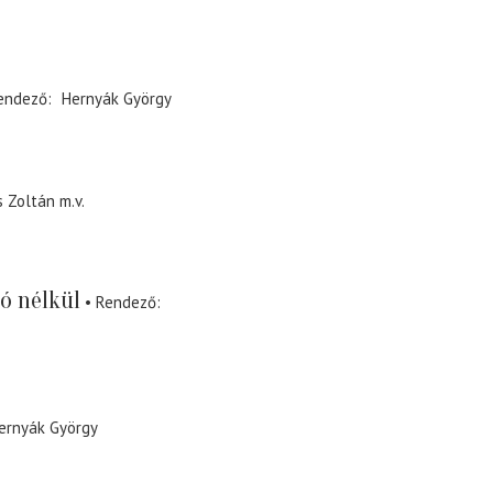
endező
Hernyák György
s Zoltán
m.v.
ó nélkül
Rendező
ernyák György