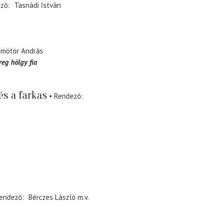
ező
Tasnádi István
mötör András
eg hölgy fia
és a farkas
Rendező
endező
Bérczes László
m.v.