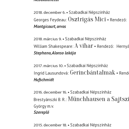
2018. december 6.
Szabadkai Népszínház
Osztrigás Mici
Georges Feydeau
Rendező
Montgicourt
orvos
2018. március 9.
Szabadkai Népszínház
A vihar
William Shakespeare
Rendező
Hernyá
Stephano
Alonso lakája
2017. március 10.
Szabadkai Népszínház
Gerincbántalmak
Ingrid Lausundová
Rend
Hufschmidt
2016. december 16.
Szabadkai Népszínház
Münchhausen a Sajtsz
Brestyánszki B. R.
György
m.v.
Szereplő
2015. december 18.
Szabadkai Népszínház