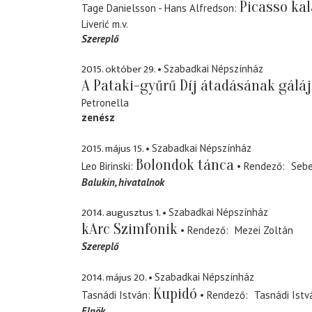
Picasso kal
Tage Danielsson - Hans Alfredson
Liverić
m.v.
Szereplő
2015. október 29.
Szabadkai Népszínház
A Pataki-gyűrű Díj átadásának gálá
Petronella
zenész
2015. május 15.
Szabadkai Népszínház
Bolondok tánca
Leo Birinski
Rendező
Sebe
Balukin
hivatalnok
2014. augusztus 1.
Szabadkai Népszínház
kArc Szimfonik
Rendező
Mezei Zoltán
Szereplő
2014. május 20.
Szabadkai Népszínház
Kupidó
Tasnádi István
Rendező
Tasnádi Istv
Elnök