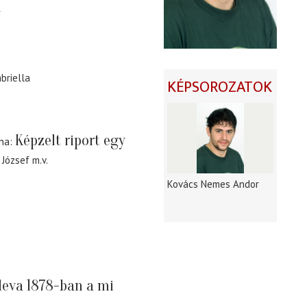
f
briella
KÉPSOROZATOK
Képzelt riport egy
nna
 József
m.v.
Kovács Nemes Andor
leva 1878-ban a mi