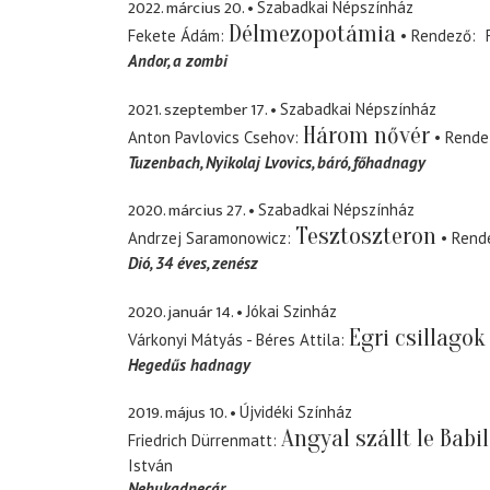
2022. március 20.
Szabadkai Népszínház
Délmezopotámia
Fekete Ádám
Rendező
Andor
a zombi
2021. szeptember 17.
Szabadkai Népszínház
Három nővér
Anton Pavlovics Csehov
Rende
Tuzenbach, Nyikolaj Lvovics
báró, főhadnagy
2020. március 27.
Szabadkai Népszínház
Tesztoszteron
Andrzej Saramonowicz
Rend
Dió
34 éves, zenész
2020. január 14.
Jókai Szinház
Egri csillagok
Várkonyi Mátyás - Béres Attila
Hegedűs hadnagy
2019. május 10.
Újvidéki Színház
Angyal szállt le Babi
Friedrich Dürrenmatt
István
Nebukadnecár