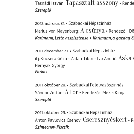
Tapasztalt asszony
Tasnádi István
Rend
Szereplő
2012. március 31.
Szabadkai Népszínház
A csúnya
Marius von Mayenburg
Rendező
Dö
Karlmann
Lette asszisztense
Karlmann
a gazdag ör
2011. december 23.
Szabadkai Népszínház
Aska 
ifj. Kucsera Géza - Zalán Tibor - Ivo Andrić
Hernyák György
Farkas
2011. október 28.
Szabadkai Felolvasószínház
A tor
Sándor Zoltán
Rendező
Mezei Kinga
Szereplő
2011. október 25.
Szabadkai Népszínház
Cseresznyéskert
Anton Pavlovics Csehov
R
Szimeonov-Piscsik