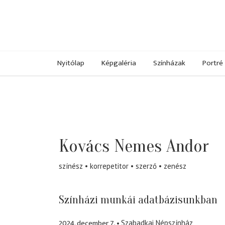
Nyitólap
Képgaléria
Színházak
Portré
Kovács Nemes Andor
színész
korrepetitor
szerző
zenész
Színházi munkái adatbázisunkban
2024. december 7.
Szabadkai Népszínház