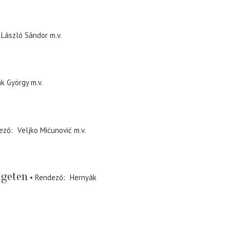
László Sándor
m.v.
k György
m.v.
ező
Veljko Mićunović
m.v.
igeten
Rendező
Hernyák