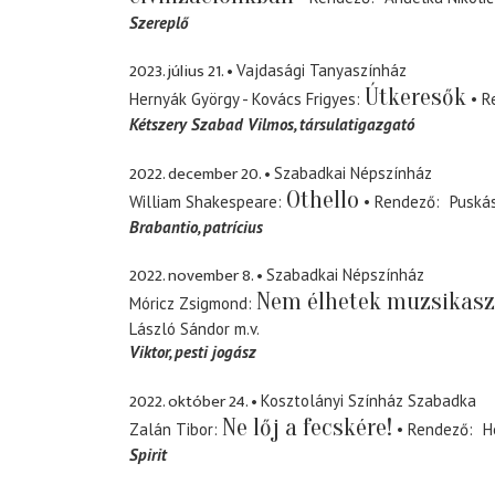
Szereplő
2023. július 21.
Vajdasági Tanyaszínház
Útkeresők
Hernyák György - Kovács Frigyes
R
Kétszery Szabad Vilmos
társulatigazgató
2022. december 20.
Szabadkai Népszínház
Othello
William Shakespeare
Rendező
Puská
Brabantio
patrícius
2022. november 8.
Szabadkai Népszínház
Nem élhetek muzsikasz
Móricz Zsigmond
László Sándor
m.v.
Viktor
pesti jogász
2022. október 24.
Kosztolányi Színház Szabadka
Ne lőj a fecskére!
Zalán Tibor
Rendező
H
Spirit