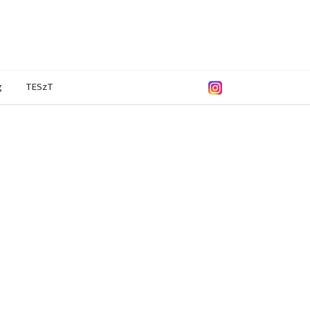
g
TESzT