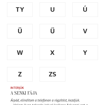
TY
U
Ú
Ü
Ű
V
W
X
Y
Z
ZS
INTERJÚK
A SENKI FÁJA
Árpád, elindítom a telefonon a rögzítést, kezdjük.