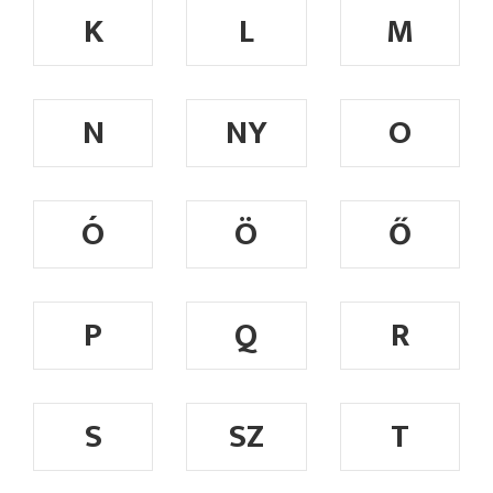
K
L
M
N
NY
O
Ó
Ö
Ő
P
Q
R
S
SZ
T