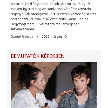
baráttal, Lord Bayronnal írósdit játszottak. Mary 19
évesen így írta meg az ikonikussá vált Frankenstein
regényt. Sok átdolgozás lett, hiszen a közönség szeret
borzongani. Itt csak a 16 éven felül. Garai Judit és
Hegymegi Máté új változata ma lényegében
látványszínház.
2026. március 10.
Szegő György
BEMUTATÓK KÉPEKBEN