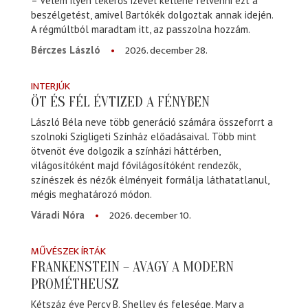
– Velem ilyen tekerős izével kellene felvenni ezt a
beszélgetést, amivel Bartókék dolgoztak annak idején.
A régmúltból maradtam itt, az passzolna hozzám.
2026. december 28.
Bérczes László
INTERJÚK
ÖT ÉS FÉL ÉVTIZED A FÉNYBEN
László Béla neve több generáció számára összeforrt a
szolnoki Szigligeti Színház előadásaival. Több mint
ötvenöt éve dolgozik a színházi háttérben,
világosítóként majd fővilágosítóként rendezők,
színészek és nézők élményeit formálja láthatatlanul,
mégis meghatározó módon.
2026. december 10.
Váradi Nóra
MŰVÉSZEK ÍRTÁK
FRANKENSTEIN – AVAGY A MODERN
PROMÉTHEUSZ
Kétszáz éve Percy B. Shelley és felesége, Mary a