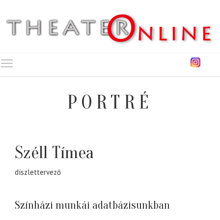
Toggle main menu visibility
PORTRÉ
Széll Tímea
díszlettervező
Színházi munkái adatbázisunkban