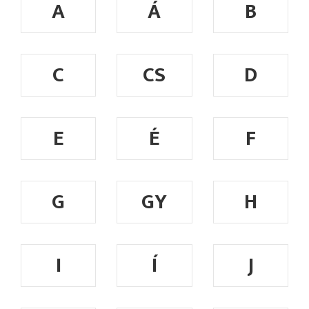
A
Á
B
C
CS
D
E
É
F
G
GY
H
I
Í
J