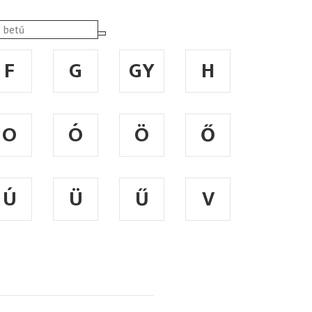
F
G
GY
H
O
Ó
Ö
Ő
Ú
Ü
Ű
V