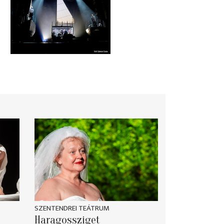
SZENTENDREI TEÁTRUM
Haragossziget