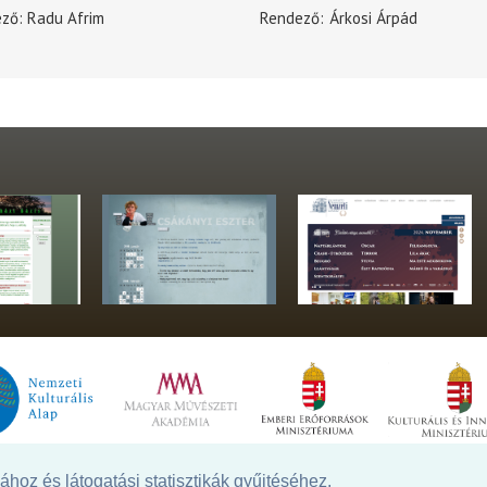
ező
Radu Afrim
Rendező
Árkosi Árpád
hoz és látogatási statisztikák gyűjtéséhez.