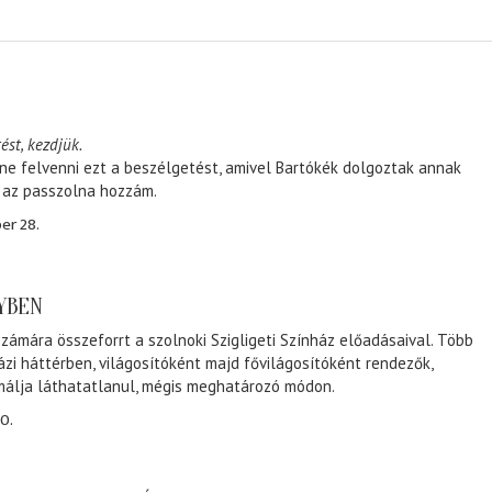
ést, kezdjük.
ene felvenni ezt a beszélgetést, amivel Bartókék dolgoztak annak
, az passzolna hozzám.
er 28.
NYBEN
zámára összeforrt a szolnoki Szigligeti Színház előadásaival. Több
ázi háttérben, világosítóként majd fővilágosítóként rendezők,
málja láthatatlanul, mégis meghatározó módon.
0.