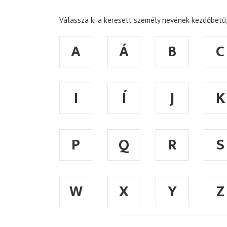
Válassza ki a keresett személy nevének kezdőbetűj
A
Á
B
C
I
Í
J
K
P
Q
R
S
W
X
Y
Z