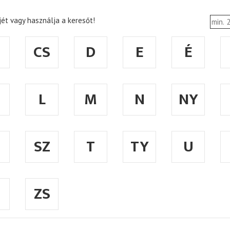
ét vagy használja a keresőt!
CS
D
E
É
L
M
N
NY
SZ
T
TY
U
ZS