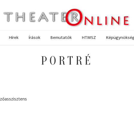
Hírek
Írások
Bemutatók
HTMSZ
Képügynöksé
PORTRÉ
zőasszisztens