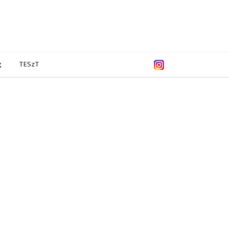
g
TESzT