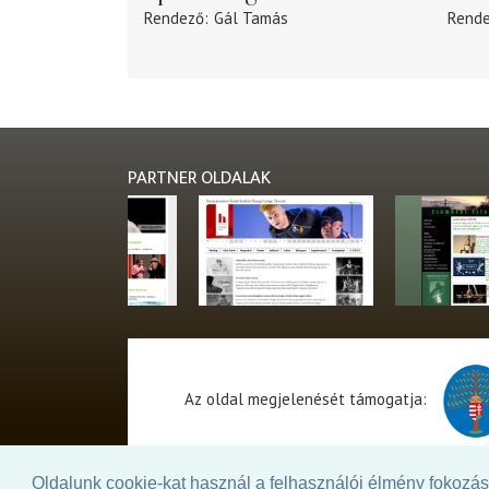
Rendező
Gál Tamás
Rend
PARTNER OLDALAK
Az oldal megjelenését támogatja:
Oldalunk cookie-kat használ a felhasználói élmény fokozásá