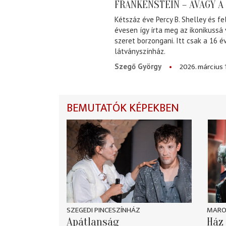
FRANKENSTEIN – AVAGY 
Kétszáz éve Percy B. Shelley és fe
évesen így írta meg az ikonikussá
szeret borzongani. Itt csak a 16 
látványszínház.
2026. március 
Szegő György
BEMUTATÓK KÉPEKBEN
SZEGEDI PINCESZÍNHÁZ
MARO
Apátlanság
Ház 