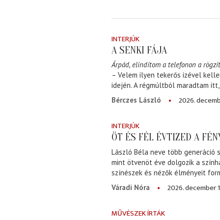
INTERJÚK
A SENKI FÁJA
Árpád, elindítom a telefonon a rögzít
– Velem ilyen tekerős izével kell
idején. A régmúltból maradtam itt
2026. decemb
Bérczes László
INTERJÚK
ÖT ÉS FÉL ÉVTIZED A FÉ
László Béla neve több generáció s
mint ötvenöt éve dolgozik a szính
színészek és nézők élményeit for
2026. december 1
Váradi Nóra
MŰVÉSZEK ÍRTÁK