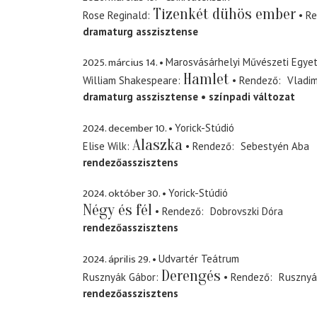
Tizenkét dühös ember
Rose Reginald
Re
dramaturg asszisztense
2025. március 14.
Marosvásárhelyi Művészeti Egye
Hamlet
William Shakespeare
Rendező
Vladim
dramaturg asszisztense
színpadi változat
2024. december 10.
Yorick-Stúdió
Alaszka
Elise Wilk
Rendező
Sebestyén Aba
rendezőasszisztens
2024. október 30.
Yorick-Stúdió
Négy és fél
Rendező
Dobrovszki Dóra
rendezőasszisztens
2024. április 29.
Udvartér Teátrum
Derengés
Rusznyák Gábor
Rendező
Rusznyá
rendezőasszisztens