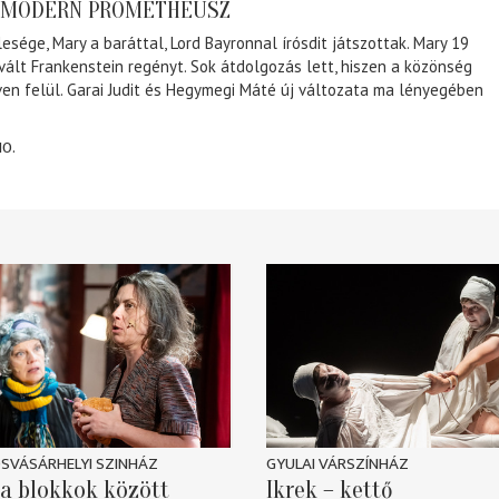
A MODERN PROMÉTHEUSZ
lesége, Mary a baráttal, Lord Bayronnal írósdit játszottak. Mary 19
 vált Frankenstein regényt. Sok átdolgozás lett, hiszen a közönség
éven felül. Garai Judit és Hegymegi Máté új változata ma lényegében
10.
SVÁSÁRHELYI SZINHÁZ
GYULAI VÁRSZÍNHÁZ
a blokkok között
Ikrek – kettő