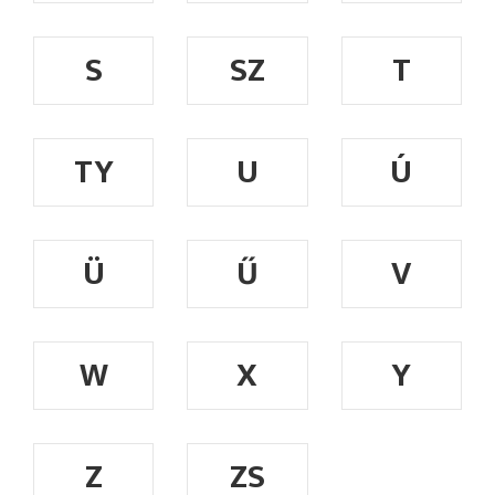
S
SZ
T
TY
U
Ú
Ü
Ű
V
W
X
Y
Z
ZS