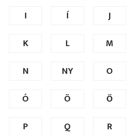
I
Í
J
K
L
M
N
NY
O
Ó
Ö
Ő
P
Q
R