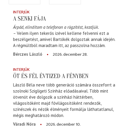
INTERJÚK
A SENKI FÁJA
Árpád, elindítom a telefonon a rögzítést, kezdjük.
– Velem ilyen tekerős izével kellene felvenni ezt a
beszélgetést, amivel Bartókék dolgoztak annak idején.
A régmúltból maradtam itt, az passzolna hozzám.
2026. december 28.
Bérczes László
INTERJÚK
ÖT ÉS FÉL ÉVTIZED A FÉNYBEN
László Béla neve több generáció számára összeforrt a
szolnoki Szigligeti Színház előadásaival. Több mint
ötvenöt éve dolgozik a színházi háttérben,
világosítóként majd fővilágosítóként rendezők,
színészek és nézők élményeit formálja láthatatlanul,
mégis meghatározó módon.
2026. december 10.
Váradi Nóra