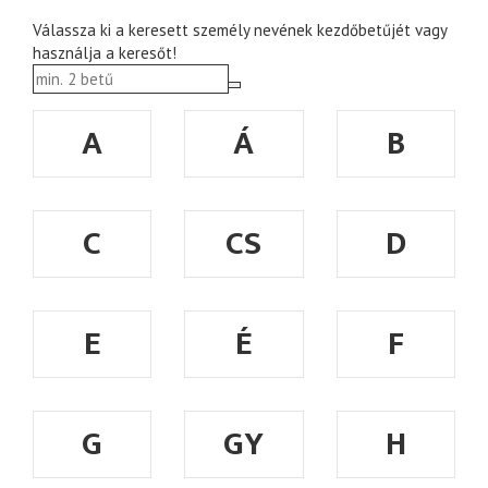
Válassza ki a keresett személy nevének kezdőbetűjét vagy
használja a keresőt!
A
Á
B
C
CS
D
E
É
F
G
GY
H