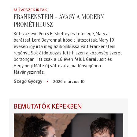
MŰVÉSZEK ÍRTÁK
FRANKENSTEIN – AVAGY A MODERN
PROMÉTHEUSZ
Kétszáz éve Percy B. Shelley és felesége, Mary a
baráttal, Lord Bayronnal írósdit játszottak. Mary 19
évesen így írta meg az ikonikussá vált Frankenstein
regényt. Sok átdolgozás lett, hiszen a közönség szeret
borzongani. Itt csak a 16 éven felül. Garai Judit és
Hegymegi Máté új változata ma lényegében
látványszínház.
2026. március 10.
Szegő György
BEMUTATÓK KÉPEKBEN