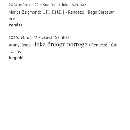
2024. március 22.
Komáromi Jókai Színház
Úri muri
Móricz Zsigmond
Rendező
Bagó Bertalan
m.v.
zenész
2020. február 12.
Csavar Színház
Jóka ördöge pórrege
Arany János
Rendező
Gál
Tamás
hegedű