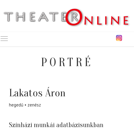
Toggle main menu visibility
PORTRÉ
Lakatos Áron
hegedű
zenész
Színházi munkái adatbázisunkban