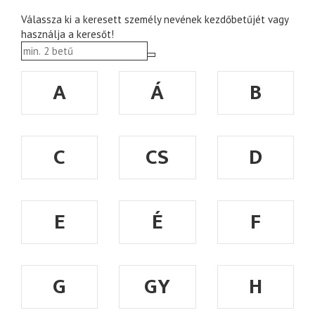
Válassza ki a keresett személy nevének kezdőbetűjét vagy
használja a keresőt!
A
Á
B
C
CS
D
E
É
F
G
GY
H