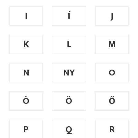
I
Í
J
K
L
M
N
NY
O
Ó
Ö
Ő
P
Q
R