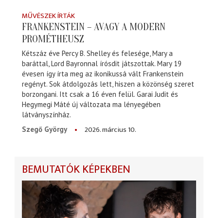
MŰVÉSZEK ÍRTÁK
FRANKENSTEIN – AVAGY A MODERN
PROMÉTHEUSZ
Kétszáz éve Percy B. Shelley és felesége, Mary a
baráttal, Lord Bayronnal írósdit játszottak. Mary 19
évesen így írta meg az ikonikussá vált Frankenstein
regényt. Sok átdolgozás lett, hiszen a közönség szeret
borzongani. Itt csak a 16 éven felül. Garai Judit és
Hegymegi Máté új változata ma lényegében
látványszínház.
2026. március 10.
Szegő György
BEMUTATÓK KÉPEKBEN