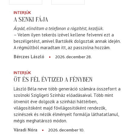
INTERJÚK
A SENKI FÁJA
Árpád, elindítom a telefonon a rögzítést, kezdjük.
– Velem ilyen tekerős izével kellene felvenni ezt a
beszélgetést, amivel Bartókék dolgoztak annak idején.
A régmúltból maradtam itt, az passzolna hozzám.
2026. december 28.
Bérczes László
INTERJÚK
ÖT ÉS FÉL ÉVTIZED A FÉNYBEN
László Béla neve több generáció számára összeforrt a
szolnoki Szigligeti Színház előadásaival. Több mint
ötvenöt éve dolgozik a színházi háttérben,
világosítóként majd fővilágosítóként rendezők,
színészek és nézők élményeit formálja láthatatlanul,
mégis meghatározó módon.
2026. december 10.
Váradi Nóra