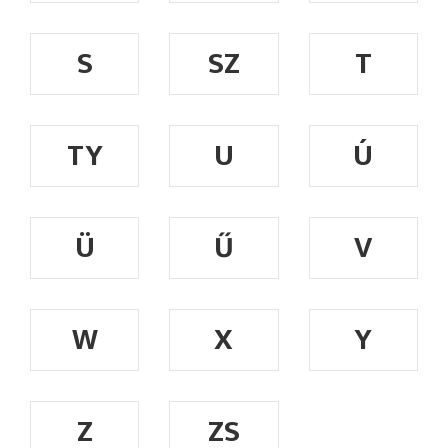
S
SZ
T
TY
U
Ú
Ü
Ű
V
W
X
Y
Z
ZS