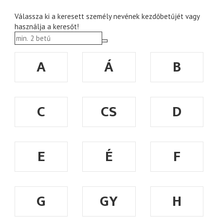
Válassza ki a keresett személy nevének kezdőbetűjét vagy
használja a keresőt!
A
Á
B
C
CS
D
E
É
F
G
GY
H