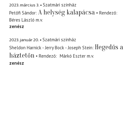
2023. március 3.
Szatmári színház
A helység kalapácsa
Petőfi Sándor
Rendező
Béres László
m.v.
zenész
2023. január 20.
Szatmári színház
Hegedűs a
Sheldon Harnick - Jerry Bock - Joseph Stein
háztetőn
Rendező
Márkó Eszter
m.v.
zenész