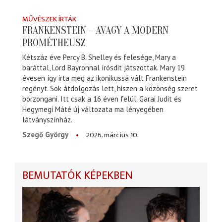
MŰVÉSZEK ÍRTÁK
FRANKENSTEIN – AVAGY A MODERN
PROMÉTHEUSZ
Kétszáz éve Percy B. Shelley és felesége, Mary a
baráttal, Lord Bayronnal írósdit játszottak. Mary 19
évesen így írta meg az ikonikussá vált Frankenstein
regényt. Sok átdolgozás lett, hiszen a közönség szeret
borzongani. Itt csak a 16 éven felül. Garai Judit és
Hegymegi Máté új változata ma lényegében
látványszínház.
2026. március 10.
Szegő György
BEMUTATÓK KÉPEKBEN