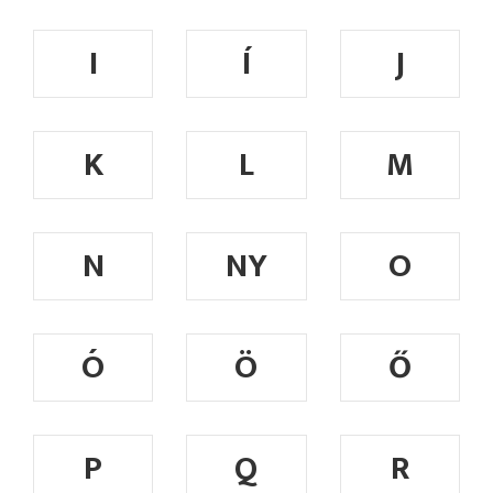
I
Í
J
K
L
M
N
NY
O
Ó
Ö
Ő
P
Q
R