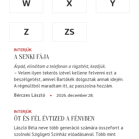
W
X
Y
Z
ZS
INTERJÚK
A SENKI FÁJA
Árpád, elindítom a telefonon a rögzítést, kezdjük.
– Velem ilyen tekerős izével kellene felvenni ezt a
beszélgetést, amivel Bartókék dolgoztak annak idején.
A régmúltból maradtam itt, az passzolna hozzám.
2026. december 28.
Bérczes László
INTERJÚK
ÖT ÉS FÉL ÉVTIZED A FÉNYBEN
László Béla neve több generáció számára összeforrt a
szolnoki Szigligeti Színház előadásaival. Több mint