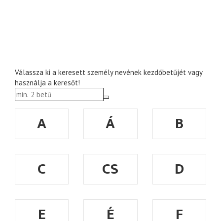
Válassza ki a keresett személy nevének kezdőbetűjét vagy
használja a keresőt!
A
Á
B
C
CS
D
E
É
F