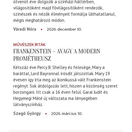
ötvenöt éve dolgozik a színházi háttérben,
világosítóként majd fővilágosítóként rendezők,
színészek és nézők élményeit formálja láthatatlanul,
mégis meghatározó módon.
2026. december 10.
Váradi Nóra
MŰVÉSZEK ÍRTÁK
FRANKENSTEIN – AVAGY A MODERN
PROMÉTHEUSZ
Kétszáz éve Percy B. Shelley és felesége, Mary a
baráttal, Lord Bayronnal írósdit játszottak. Mary 19
évesen így írta meg az ikonikussá vált Frankenstein
regényt. Sok átdolgozás lett, hiszen a közönség szeret
borzongani. Itt csak a 16 éven felül. Garai Judit és
Hegymegi Máté új változata ma lényegében
látványszínház.
2026. március 10.
Szegő György