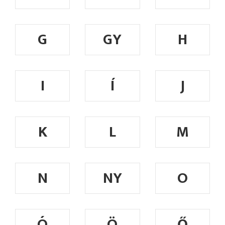
G
GY
H
I
Í
J
K
L
M
N
NY
O
Ó
Ö
Ő