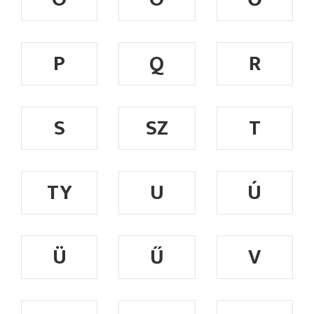
P
Q
R
S
SZ
T
TY
U
Ú
Ü
Ű
V