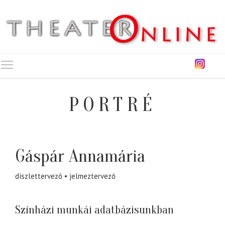
Toggle main menu visibility
PORTRÉ
Gáspár Annamária
díszlettervező
jelmeztervező
Színházi munkái adatbázisunkban