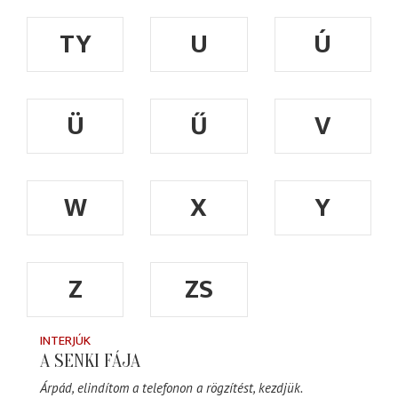
TY
U
Ú
Ü
Ű
V
W
X
Y
Z
ZS
INTERJÚK
A SENKI FÁJA
Árpád, elindítom a telefonon a rögzítést, kezdjük.