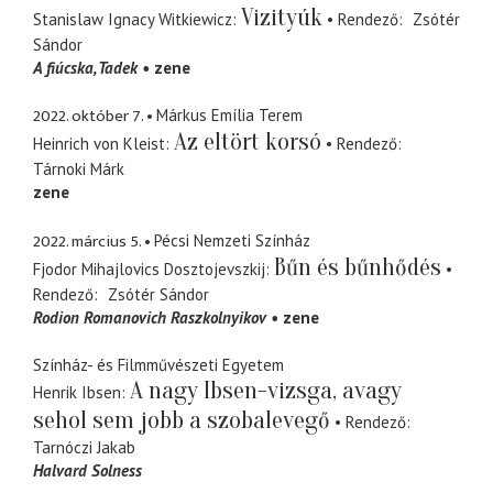
Vizityúk
Stanislaw Ignacy Witkiewicz
Rendező
Zsótér
Sándor
A fiúcska
Tadek
zene
2022. október 7.
Márkus Emília Terem
Az eltört korsó
Heinrich von Kleist
Rendező
Tárnoki Márk
zene
2022. március 5.
Pécsi Nemzeti Színház
Bűn és bűnhődés
Fjodor Mihajlovics Dosztojevszkij
Rendező
Zsótér Sándor
Rodion Romanovich Raszkolnyikov
zene
Színház- és Filmművészeti Egyetem
A nagy Ibsen-vizsga, avagy
Henrik Ibsen
sehol sem jobb a szobalevegő
Rendező
Tarnóczi Jakab
Halvard Solness