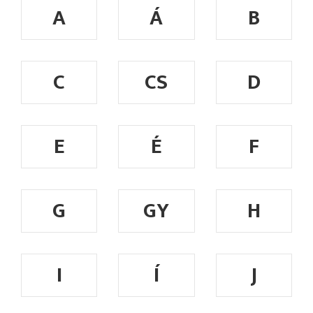
A
Á
B
C
CS
D
E
É
F
G
GY
H
I
Í
J