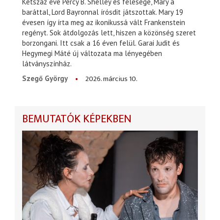
Kétszáz éve Percy B. Shelley és felesége, Mary a
baráttal, Lord Bayronnal írósdit játszottak. Mary 19
évesen így írta meg az ikonikussá vált Frankenstein
regényt. Sok átdolgozás lett, hiszen a közönség szeret
borzongani. Itt csak a 16 éven felül. Garai Judit és
Hegymegi Máté új változata ma lényegében
látványszínház.
2026. március 10.
Szegő György
BEMUTATÓK KÉPEKBEN