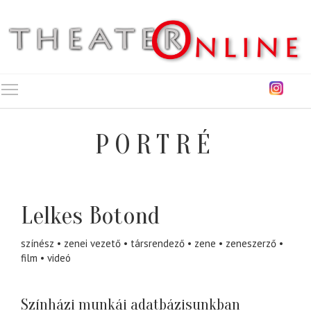
Toggle main menu visibility
PORTRÉ
Lelkes Botond
színész
zenei vezető
társrendező
zene
zeneszerző
film
videó
Színházi munkái adatbázisunkban