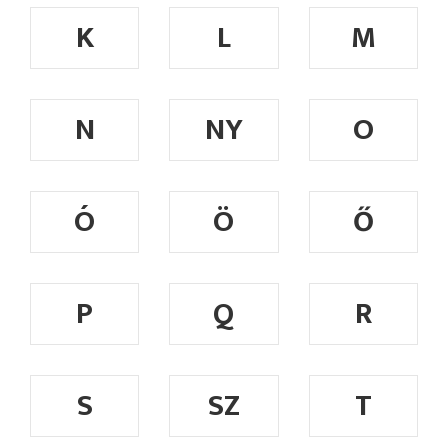
K
L
M
N
NY
O
Ó
Ö
Ő
P
Q
R
S
SZ
T