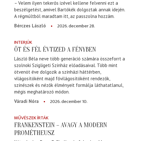
– Velem ilyen tekerős izével kellene felvenni ezt a
beszélgetést, amivel Bartókék dolgoztak annak idején.
A régmúltból maradtam itt, az passzolna hozzám.
2026. december 28.
Bérczes László
INTERJÚK
ÖT ÉS FÉL ÉVTIZED A FÉNYBEN
László Béla neve több generáció számára összeforrt a
szolnoki Szigligeti Színház előadásaival. Több mint
ötvenöt éve dolgozik a színházi háttérben,
világosítóként majd fővilágosítóként rendezők,
színészek és nézők élményeit formálja láthatatlanul,
mégis meghatározó módon.
2026. december 10.
Váradi Nóra
MŰVÉSZEK ÍRTÁK
FRANKENSTEIN – AVAGY A MODERN
PROMÉTHEUSZ