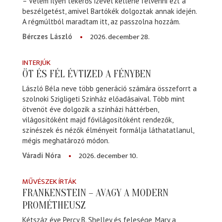
– Velem ilyen tekerős izével kellene felvenni ezt a
beszélgetést, amivel Bartókék dolgoztak annak idején.
A régmúltból maradtam itt, az passzolna hozzám.
2026. december 28.
Bérczes László
INTERJÚK
ÖT ÉS FÉL ÉVTIZED A FÉNYBEN
László Béla neve több generáció számára összeforrt a
szolnoki Szigligeti Színház előadásaival. Több mint
ötvenöt éve dolgozik a színházi háttérben,
világosítóként majd fővilágosítóként rendezők,
színészek és nézők élményeit formálja láthatatlanul,
mégis meghatározó módon.
2026. december 10.
Váradi Nóra
MŰVÉSZEK ÍRTÁK
FRANKENSTEIN – AVAGY A MODERN
PROMÉTHEUSZ
Kétszáz éve Percy B. Shelley és felesége, Mary a