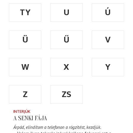
TY
U
Ú
Ü
Ű
V
W
X
Y
Z
ZS
INTERJÚK
A SENKI FÁJA
Árpád, elindítom a telefonon a rögzítést, kezdjük.