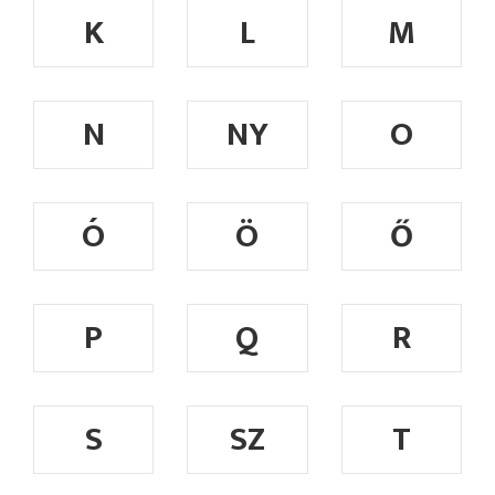
K
L
M
N
NY
O
Ó
Ö
Ő
P
Q
R
S
SZ
T