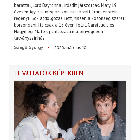
baráttal, Lord Bayronnal írósdit játszottak. Mary 19
évesen így írta meg az ikonikussá vált Frankenstein
regényt. Sok átdolgozás lett, hiszen a közönség szeret
borzongani. Itt csak a 16 éven felül. Garai Judit és
Hegymegi Máté új változata ma lényegében
látványszínház.
2026. március 10.
Szegő György
BEMUTATÓK KÉPEKBEN