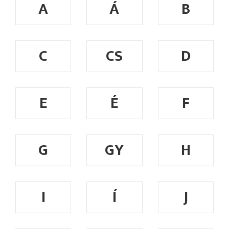
A
Á
B
C
CS
D
E
É
F
G
GY
H
I
Í
J