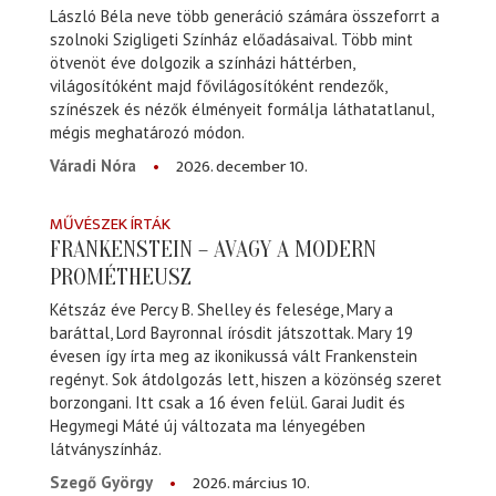
László Béla neve több generáció számára összeforrt a
szolnoki Szigligeti Színház előadásaival. Több mint
ötvenöt éve dolgozik a színházi háttérben,
világosítóként majd fővilágosítóként rendezők,
színészek és nézők élményeit formálja láthatatlanul,
mégis meghatározó módon.
2026. december 10.
Váradi Nóra
MŰVÉSZEK ÍRTÁK
FRANKENSTEIN – AVAGY A MODERN
PROMÉTHEUSZ
Kétszáz éve Percy B. Shelley és felesége, Mary a
baráttal, Lord Bayronnal írósdit játszottak. Mary 19
évesen így írta meg az ikonikussá vált Frankenstein
regényt. Sok átdolgozás lett, hiszen a közönség szeret
borzongani. Itt csak a 16 éven felül. Garai Judit és
Hegymegi Máté új változata ma lényegében
látványszínház.
2026. március 10.
Szegő György