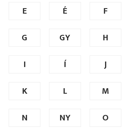
E
É
F
G
GY
H
I
Í
J
K
L
M
N
NY
O