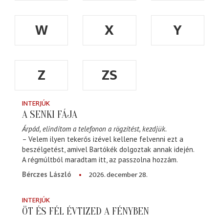
W
X
Y
Z
ZS
INTERJÚK
A SENKI FÁJA
Árpád, elindítom a telefonon a rögzítést, kezdjük.
– Velem ilyen tekerős izével kellene felvenni ezt a
beszélgetést, amivel Bartókék dolgoztak annak idején.
A régmúltból maradtam itt, az passzolna hozzám.
2026. december 28.
Bérczes László
INTERJÚK
ÖT ÉS FÉL ÉVTIZED A FÉNYBEN