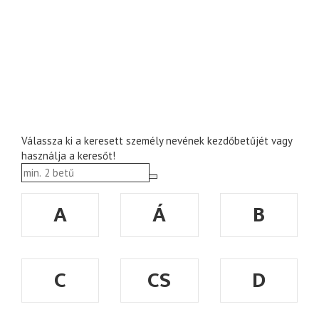
Válassza ki a keresett személy nevének kezdőbetűjét vagy
használja a keresőt!
A
Á
B
C
CS
D