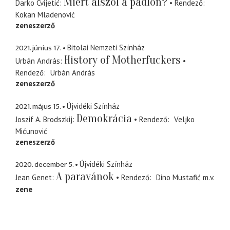
Miért alszol a padlón?
Darko Cvijetić
Rendező
Kokan Mladenović
zeneszerző
2021. június 17.
Bitolai Nemzeti Színház
History of Motherfuckers
Urbán András
Rendező
Urbán András
zeneszerző
2021. május 15.
Újvidéki Színház
Demokrácia
Joszif A. Brodszkij
Rendező
Veljko
Mićunović
zeneszerző
2020. december 5.
Újvidéki Színház
A paravánok
Jean Genet
Rendező
Dino Mustafić
m.v.
zene