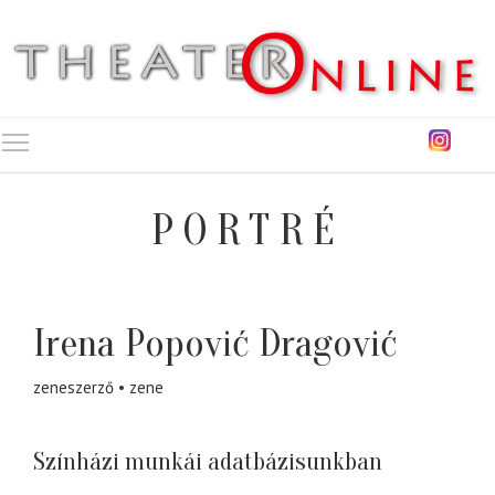
Toggle main menu visibility
PORTRÉ
Irena Popović Dragović
zeneszerző
zene
Színházi munkái adatbázisunkban