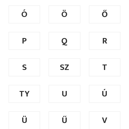
Ó
Ö
Ő
P
Q
R
S
SZ
T
TY
U
Ú
Ü
Ű
V