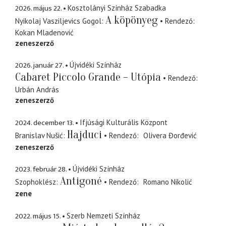
2026. május 22.
Kosztolányi Színház Szabadka
A köpönyeg
Nyikolaj Vasziljevics Gogol
Rendező
Kokan Mladenović
zeneszerző
2026. január 27.
Újvidéki Színház
Cabaret Piccolo Grande – Utópia
Rendező
Urbán András
zeneszerző
2024. december 13.
Ifjúsági Kulturális Központ
Hajduci
Branislav Nušić
Rendező
Olivera Đorđević
zeneszerző
2023. február 28.
Újvidéki Színház
Antigoné
Szophoklész
Rendező
Romano Nikolić
zene
2022. május 15.
Szerb Nemzeti Színház