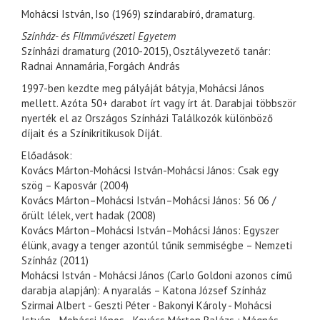
Mohácsi István, Iso (1969) színdarabíró, dramaturg.
Színház- és Filmművészeti Egyetem
Színházi dramaturg (2010-2015), Osztályvezető tanár:
Radnai Annamária, Forgách András
1997-ben kezdte meg pályáját bátyja, Mohácsi János
mellett. Azóta 50+ darabot írt vagy írt át. Darabjai többször
nyerték el az Országos Színházi Találkozók különböző
díjait és a Színikritikusok Díját.
Előadások:
Kovács Márton-Mohácsi István-Mohácsi János: Csak egy
szög – Kaposvár (2004)
Kovács Márton–Mohácsi István–Mohácsi János: 56 06 /
őrült lélek, vert hadak (2008)
Kovács Márton–Mohácsi István–Mohácsi János: Egyszer
élünk, avagy a tenger azontúl tűnik semmiségbe – Nemzeti
Színház (2011)
Mohácsi István - Mohácsi János (Carlo Goldoni azonos című
darabja alapján): A nyaralás – Katona József Színház
Szirmai Albert - Geszti Péter - Bakonyi Károly - Mohácsi