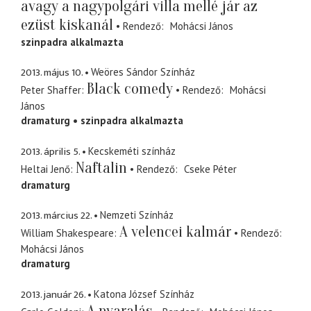
avagy a nagypolgári villa mellé jár az
ezüst kiskanál
Rendező
Mohácsi János
szinpadra alkalmazta
2013. május 10.
Weöres Sándor Színház
Black comedy
Peter Shaffer
Rendező
Mohácsi
János
dramaturg
szinpadra alkalmazta
2013. április 5.
Kecskeméti színház
Naftalin
Heltai Jenő
Rendező
Cseke Péter
dramaturg
2013. március 22.
Nemzeti Színház
A velencei kalmár
William Shakespeare
Rendező
Mohácsi János
dramaturg
2013. január 26.
Katona József Színház
A nyaralás