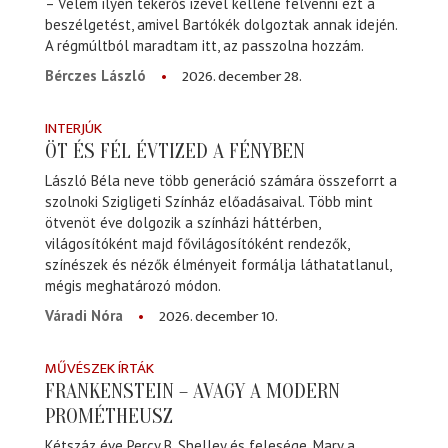
– Velem ilyen tekerős izével kellene felvenni ezt a
beszélgetést, amivel Bartókék dolgoztak annak idején.
A régmúltból maradtam itt, az passzolna hozzám.
2026. december 28.
Bérczes László
INTERJÚK
ÖT ÉS FÉL ÉVTIZED A FÉNYBEN
László Béla neve több generáció számára összeforrt a
szolnoki Szigligeti Színház előadásaival. Több mint
ötvenöt éve dolgozik a színházi háttérben,
világosítóként majd fővilágosítóként rendezők,
színészek és nézők élményeit formálja láthatatlanul,
mégis meghatározó módon.
2026. december 10.
Váradi Nóra
MŰVÉSZEK ÍRTÁK
FRANKENSTEIN – AVAGY A MODERN
PROMÉTHEUSZ
Kétszáz éve Percy B. Shelley és felesége, Mary a