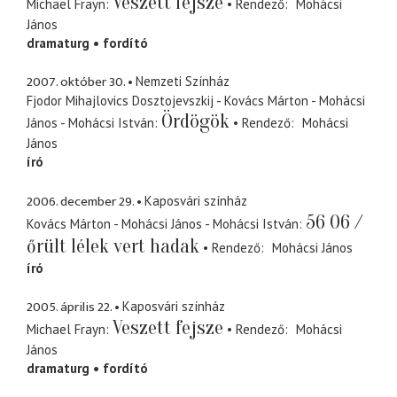
Veszett fejsze
Michael Frayn
Rendező
Mohácsi
János
dramaturg
fordító
2007. október 30.
Nemzeti Színház
Fjodor Mihajlovics Dosztojevszkij - Kovács Márton - Mohácsi
Ördögök
János - Mohácsi István
Rendező
Mohácsi
János
író
2006. december 29.
Kaposvári színház
56 06 /
Kovács Márton - Mohácsi János - Mohácsi István
őrült lélek vert hadak
Rendező
Mohácsi János
író
2005. április 22.
Kaposvári színház
Veszett fejsze
Michael Frayn
Rendező
Mohácsi
János
dramaturg
fordító