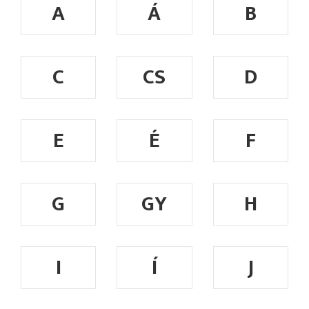
A
Á
B
C
CS
D
E
É
F
G
GY
H
I
Í
J