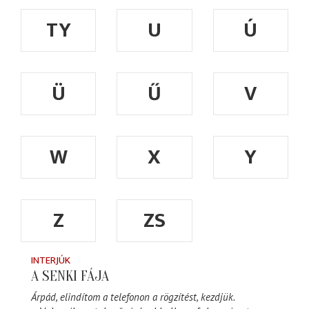
TY
U
Ú
Ü
Ű
V
W
X
Y
Z
ZS
INTERJÚK
A SENKI FÁJA
Árpád, elindítom a telefonon a rögzítést, kezdjük.