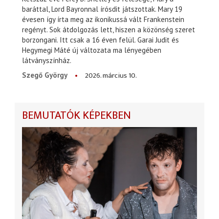
baráttal, Lord Bayronnal írósdit játszottak. Mary 19
évesen így írta meg az ikonikussá vált Frankenstein
regényt. Sok átdolgozás lett, hiszen a közönség szeret
borzongani. Itt csak a 16 éven felül. Garai Judit és
Hegymegi Máté új változata ma lényegében
látványszínház.
2026. március 10.
Szegő György
BEMUTATÓK KÉPEKBEN