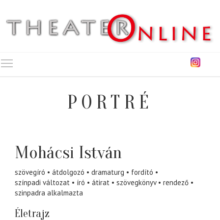
Toggle main menu visibility
PORTRÉ
Mohácsi István
szövegíró
átdolgozó
dramaturg
fordító
színpadi változat
író
átirat
szövegkönyv
rendező
szinpadra alkalmazta
Életrajz