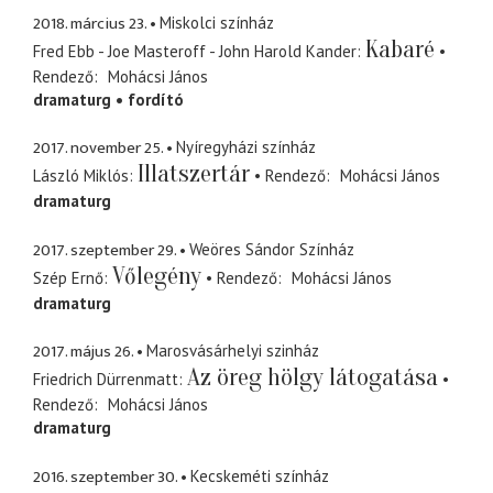
2018. március 23.
Miskolci színház
Kabaré
Fred Ebb - Joe Masteroff - John Harold Kander
Rendező
Mohácsi János
dramaturg
fordító
2017. november 25.
Nyíregyházi színház
Illatszertár
László Miklós
Rendező
Mohácsi János
dramaturg
2017. szeptember 29.
Weöres Sándor Színház
Vőlegény
Szép Ernő
Rendező
Mohácsi János
dramaturg
2017. május 26.
Marosvásárhelyi szinház
Az öreg hölgy látogatása
Friedrich Dürrenmatt
Rendező
Mohácsi János
dramaturg
2016. szeptember 30.
Kecskeméti színház