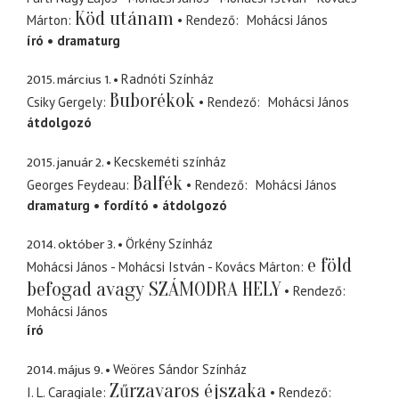
Köd utánam
Márton
Rendező
Mohácsi János
író
dramaturg
2015. március 1.
Radnóti Színház
Buborékok
Csiky Gergely
Rendező
Mohácsi János
átdolgozó
2015. január 2.
Kecskeméti színház
Balfék
Georges Feydeau
Rendező
Mohácsi János
dramaturg
fordító
átdolgozó
2014. október 3.
Örkény Színház
e föld
Mohácsi János - Mohácsi István - Kovács Márton
befogad avagy SZÁMODRA HELY
Rendező
Mohácsi János
író
2014. május 9.
Weöres Sándor Színház
Zűrzavaros éjszaka
I. L. Caragiale
Rendező