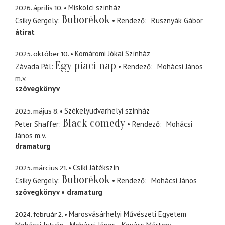
2026. április 10.
Miskolci színház
Buborékok
Csiky Gergely
Rendező
Rusznyák Gábor
átirat
2025. október 10.
Komáromi Jókai Színház
Egy piaci nap
Závada Pál
Rendező
Mohácsi János
m.v.
szövegkönyv
2025. május 8.
Székelyudvarhelyi színház
Black comedy
Peter Shaffer
Rendező
Mohácsi
János
m.v.
dramaturg
2025. március 21.
Csíki Játékszín
Buborékok
Csiky Gergely
Rendező
Mohácsi János
szövegkönyv
dramaturg
2024. február 2.
Marosvásárhelyi Művészeti Egyetem