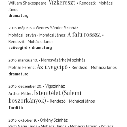
Vízkereszt
William Shakespeare
Rendező
Mohácsi
János
dramaturg
2016. május 6.
Weöres Sándor Színház
A falu rossza
Mohácsi István - Mohácsi János
Rendező
Mohácsi János
szövegíró
dramaturg
2016. március 10.
Marosvásárhelyi szinház
Az üvegcipő
Molnár Ferenc
Rendező
Mohácsi János
dramaturg
2015. december 20.
Vígszínház
Istenítélet (Salemi
Arthur Miller
boszorkányok)
Rendező
Mohácsi János
fordító
2015. október 9.
Örkény Színház
Parti Nagy Lajos - Mohácsi János - Mohácsi István - Kovács