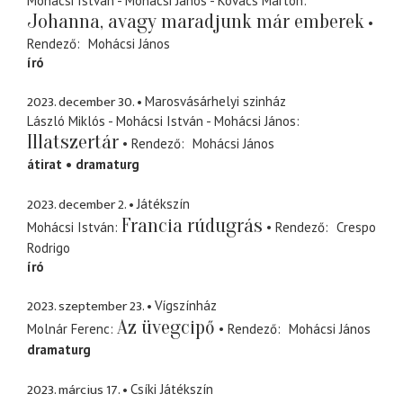
Mohácsi István - Mohácsi János - Kovács Márton
Johanna, avagy maradjunk már emberek
Rendező
Mohácsi János
író
2023. december 30.
Marosvásárhelyi szinház
László Miklós - Mohácsi István - Mohácsi János
Illatszertár
Rendező
Mohácsi János
átirat
dramaturg
2023. december 2.
Játékszín
Francia rúdugrás
Mohácsi István
Rendező
Crespo
Rodrigo
író
2023. szeptember 23.
Vígszínház
Az üvegcipő
Molnár Ferenc
Rendező
Mohácsi János
dramaturg
2023. március 17.
Csíki Játékszín