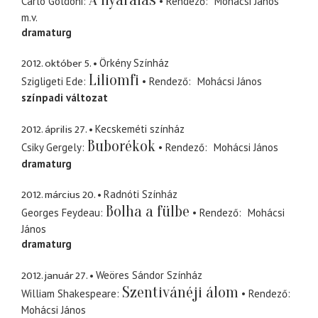
Carlo Goldoni
Rendező
Mohácsi János
m.v.
dramaturg
2012. október 5.
Örkény Színház
Liliomfi
Szigligeti Ede
Rendező
Mohácsi János
színpadi változat
2012. április 27.
Kecskeméti színház
Buborékok
Csiky Gergely
Rendező
Mohácsi János
dramaturg
2012. március 20.
Radnóti Színház
Bolha a fülbe
Georges Feydeau
Rendező
Mohácsi
János
dramaturg
2012. január 27.
Weöres Sándor Színház
Szentivánéji álom
William Shakespeare
Rendező
Mohácsi János