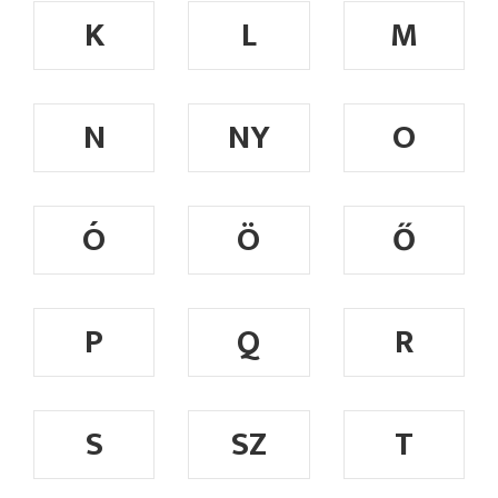
K
L
M
N
NY
O
Ó
Ö
Ő
P
Q
R
S
SZ
T