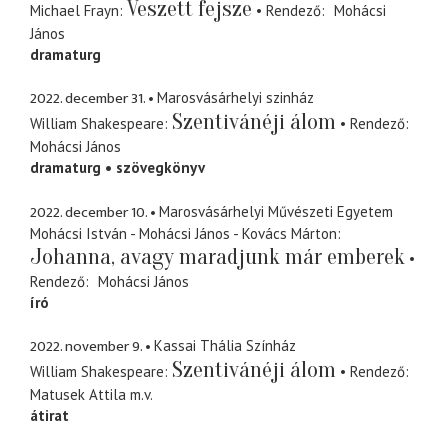
Veszett fejsze
Michael Frayn
Rendező
Mohácsi
János
dramaturg
2022. december 31.
Marosvásárhelyi szinház
Szentivánéji álom
William Shakespeare
Rendező
Mohácsi János
dramaturg
szövegkönyv
2022. december 10.
Marosvásárhelyi Művészeti Egyetem
Mohácsi István - Mohácsi János - Kovács Márton
Johanna, avagy maradjunk már emberek
Rendező
Mohácsi János
író
2022. november 9.
Kassai Thália Színház
Szentivánéji álom
William Shakespeare
Rendező
Matusek Attila
m.v.
átirat