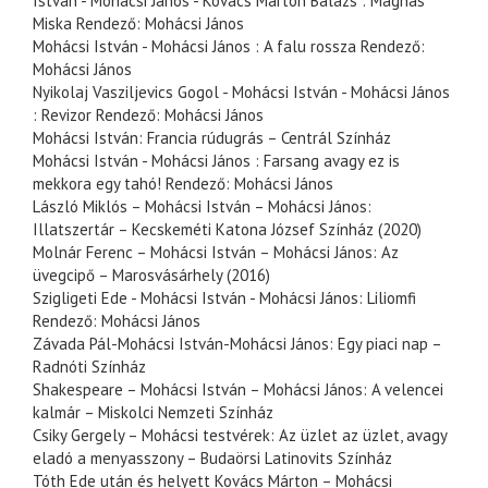
István - Mohácsi János - Kovács Márton Balázs : Mágnás
Miska Rendező: Mohácsi János
Mohácsi István - Mohácsi János : A falu rossza Rendező:
Mohácsi János
Nyikolaj Vasziljevics Gogol - Mohácsi István - Mohácsi János
: Revizor Rendező: Mohácsi János
Mohácsi István: Francia rúdugrás – Centrál Színház
Mohácsi István - Mohácsi János : Farsang avagy ez is
mekkora egy tahó! Rendező: Mohácsi János
László Miklós – Mohácsi István – Mohácsi János:
Illatszertár – Kecskeméti Katona József Színház (2020)
Molnár Ferenc – Mohácsi István – Mohácsi János: Az
üvegcipő – Marosvásárhely (2016)
Szigligeti Ede - Mohácsi István - Mohácsi János: Liliomfi
Rendező: Mohácsi János
Závada Pál-Mohácsi István-Mohácsi János: Egy piaci nap –
Radnóti Színház
Shakespeare – Mohácsi István – Mohácsi János: A velencei
kalmár – Miskolci Nemzeti Színház
Csiky Gergely – Mohácsi testvérek: Az üzlet az üzlet, avagy
eladó a menyasszony – Budaörsi Latinovits Színház
Tóth Ede után és helyett Kovács Márton – Mohácsi