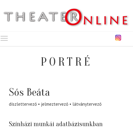
Toggle main menu visibility
PORTRÉ
Sós Beáta
díszlettervező
jelmeztervező
látványtervező
Színházi munkái adatbázisunkban