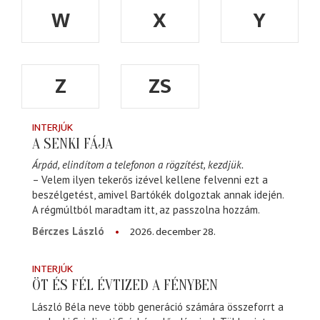
W
X
Y
Z
ZS
INTERJÚK
A SENKI FÁJA
Árpád, elindítom a telefonon a rögzítést, kezdjük.
– Velem ilyen tekerős izével kellene felvenni ezt a
beszélgetést, amivel Bartókék dolgoztak annak idején.
A régmúltból maradtam itt, az passzolna hozzám.
2026. december 28.
Bérczes László
INTERJÚK
ÖT ÉS FÉL ÉVTIZED A FÉNYBEN
László Béla neve több generáció számára összeforrt a