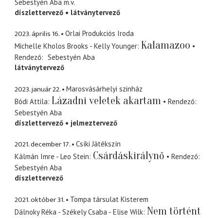
Sebestyén Aba
m.v.
díszlettervező
látványtervező
2023. április 16.
Orlai Produkciós Iroda
Kalamazoo
Michelle Kholos Brooks - Kelly Younger
Rendező
Sebestyén Aba
látványtervező
2023. január 22.
Marosvásárhelyi szinház
Lázadni veletek akartam
Bódi Attila
Rendező
Sebestyén Aba
díszlettervező
jelmeztervező
2021. december 17.
Csíki Játékszín
Csárdáskirálynő
Kálmán Imre - Leo Stein
Rendező
Sebestyén Aba
díszlettervező
2021. október 31.
Tompa társulat Kisterem
Nem történt
Dálnoky Réka - Székely Csaba - Elise Wilk