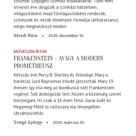
szolnoki Szigligeti Színház előadásaival. Több mint
ötvenöt éve dolgozik a színházi háttérben,
világosítóként majd fővilágosítóként rendezők,
színészek és nézők élményeit formálja láthatatlanul,
mégis meghatározó módon.
2026. december 10.
Váradi Nóra
MŰVÉSZEK ÍRTÁK
FRANKENSTEIN – AVAGY A MODERN
PROMÉTHEUSZ
Kétszáz éve Percy B. Shelley és felesége, Mary a
baráttal, Lord Bayronnal írósdit játszottak. Mary 19
évesen így írta meg az ikonikussá vált Frankenstein
regényt. Sok átdolgozás lett, hiszen a közönség szeret
borzongani. Itt csak a 16 éven felül. Garai Judit és
Hegymegi Máté új változata ma lényegében
látványszínház.
2026. március 10.
Szegő György