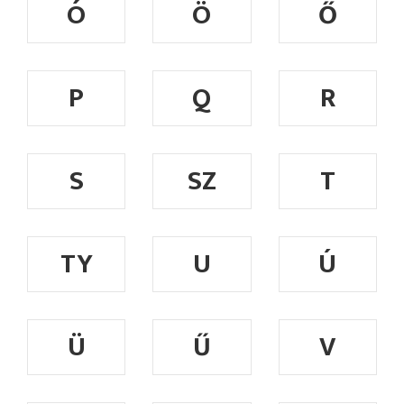
Ó
Ö
Ő
P
Q
R
S
SZ
T
TY
U
Ú
Ü
Ű
V