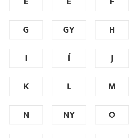
E
É
F
G
GY
H
I
Í
J
K
L
M
N
NY
O