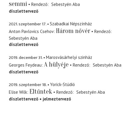
semmi
Rendező
Sebestyén Aba
díszlettervező
2021. szeptember 17.
Szabadkai Népszínház
Három nővér
Anton Pavlovics Csehov
Rendező
Sebestyén Aba
díszlettervező
2019. december 31.
Marosvásárhelyi szinház
A hülyéje
Georges Feydeau
Rendező
Sebestyén Aba
díszlettervező
2019. szeptember 18.
Yorick-Stúdió
Eltűntek
Elise Wilk
Rendező
Sebestyén Aba
díszlettervező
jelmeztervező