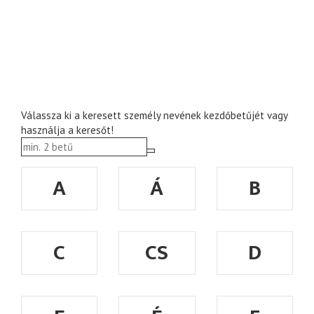
Válassza ki a keresett személy nevének kezdőbetűjét vagy
használja a keresőt!
A
Á
B
C
CS
D