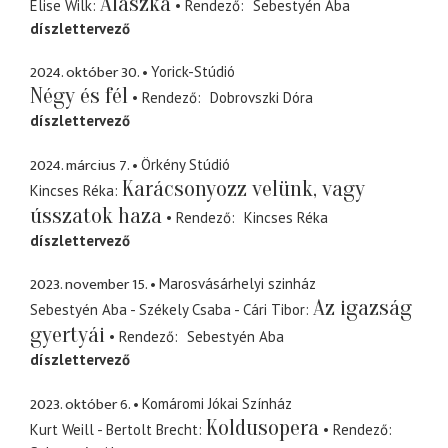
Alaszka
Elise Wilk
Rendező
Sebestyén Aba
díszlettervező
2024. október 30.
Yorick-Stúdió
Négy és fél
Rendező
Dobrovszki Dóra
díszlettervező
2024. március 7.
Örkény Stúdió
Karácsonyozz velünk, vagy
Kincses Réka
ússzatok haza
Rendező
Kincses Réka
díszlettervező
2023. november 15.
Marosvásárhelyi szinház
Az igazság
Sebestyén Aba - Székely Csaba - Cári Tibor
gyertyái
Rendező
Sebestyén Aba
díszlettervező
2023. október 6.
Komáromi Jókai Színház
Koldusopera
Kurt Weill - Bertolt Brecht
Rendező