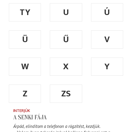
TY
U
Ú
Ü
Ű
V
W
X
Y
Z
ZS
INTERJÚK
A SENKI FÁJA
Árpád, elindítom a telefonon a rögzítést, kezdjük.