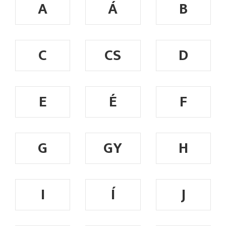
A
Á
B
C
CS
D
E
É
F
G
GY
H
I
Í
J