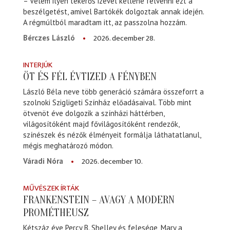
– Velem ilyen tekerős izével kellene felvenni ezt a
beszélgetést, amivel Bartókék dolgoztak annak idején.
A régmúltból maradtam itt, az passzolna hozzám.
2026. december 28.
Bérczes László
INTERJÚK
ÖT ÉS FÉL ÉVTIZED A FÉNYBEN
László Béla neve több generáció számára összeforrt a
szolnoki Szigligeti Színház előadásaival. Több mint
ötvenöt éve dolgozik a színházi háttérben,
világosítóként majd fővilágosítóként rendezők,
színészek és nézők élményeit formálja láthatatlanul,
mégis meghatározó módon.
2026. december 10.
Váradi Nóra
MŰVÉSZEK ÍRTÁK
FRANKENSTEIN – AVAGY A MODERN
PROMÉTHEUSZ
Kétszáz éve Percy B. Shelley és felesége, Mary a