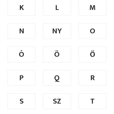
K
L
M
N
NY
O
Ó
Ö
Ő
P
Q
R
S
SZ
T