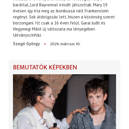
baráttal, Lord Bayronnal írósdit játszottak. Mary 19
évesen így írta meg az ikonikussá vált Frankenstein
regényt. Sok átdolgozás lett, hiszen a közönség szeret
borzongani. Itt csak a 16 éven felül. Garai Judit és
Hegymegi Máté új változata ma lényegében
látványszínház.
2026. március 10.
Szegő György
BEMUTATÓK KÉPEKBEN