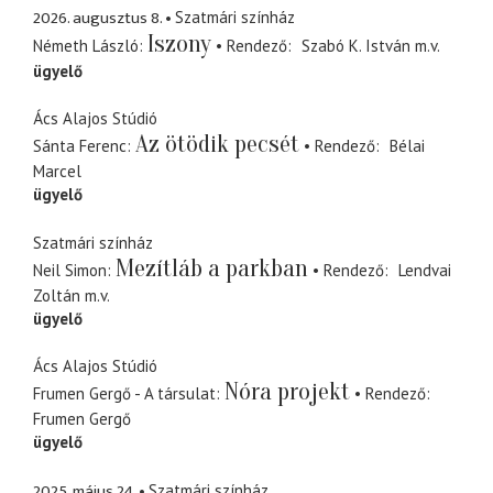
2026. augusztus 8.
Szatmári színház
Iszony
Németh László
Rendező
Szabó K. István
m.v.
ügyelő
Ács Alajos Stúdió
Az ötödik pecsét
Sánta Ferenc
Rendező
Bélai
Marcel
ügyelő
Szatmári színház
Mezítláb a parkban
Neil Simon
Rendező
Lendvai
Zoltán
m.v.
ügyelő
Ács Alajos Stúdió
Nóra projekt
Frumen Gergő - A társulat
Rendező
Frumen Gergő
ügyelő
2025. május 24.
Szatmári színház