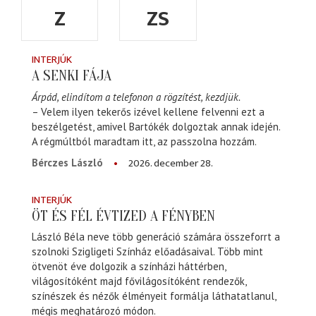
Z
ZS
INTERJÚK
A SENKI FÁJA
Árpád, elindítom a telefonon a rögzítést, kezdjük.
– Velem ilyen tekerős izével kellene felvenni ezt a
beszélgetést, amivel Bartókék dolgoztak annak idején.
A régmúltból maradtam itt, az passzolna hozzám.
2026. december 28.
Bérczes László
INTERJÚK
ÖT ÉS FÉL ÉVTIZED A FÉNYBEN
László Béla neve több generáció számára összeforrt a
szolnoki Szigligeti Színház előadásaival. Több mint
ötvenöt éve dolgozik a színházi háttérben,
világosítóként majd fővilágosítóként rendezők,
színészek és nézők élményeit formálja láthatatlanul,
mégis meghatározó módon.