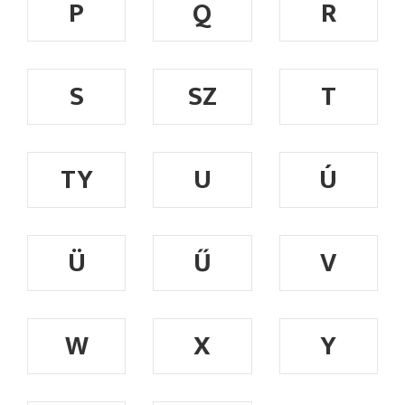
P
Q
R
S
SZ
T
TY
U
Ú
Ü
Ű
V
W
X
Y