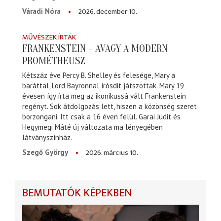
2026. december 10.
Váradi Nóra
MŰVÉSZEK ÍRTÁK
FRANKENSTEIN – AVAGY A MODERN
PROMÉTHEUSZ
Kétszáz éve Percy B. Shelley és felesége, Mary a
baráttal, Lord Bayronnal írósdit játszottak. Mary 19
évesen így írta meg az ikonikussá vált Frankenstein
regényt. Sok átdolgozás lett, hiszen a közönség szeret
borzongani. Itt csak a 16 éven felül. Garai Judit és
Hegymegi Máté új változata ma lényegében
látványszínház.
2026. március 10.
Szegő György
BEMUTATÓK KÉPEKBEN