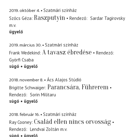
2019. október 4.
Szatmári színház
Raszputyin
Szőcs Géza
Rendező
Sardar Tagirovsky
m.v.
ügyelő
2019. március 30.
Szatmári színház
A tavasz ébredése
Frank Wedekind
Rendező
Györfi Csaba
súgó
ügyelő
2018. november 8.
Ács Alajos Stúdió
Parancsára, Führerem
Brigitte Schwaiger
Rendező
Sorin Militaru
súgó
ügyelő
2018. február 16.
Szatmári színház
Család ellen nincs orvosság
Ray Cooney
Rendező
Lendvai Zoltán
m.v.
súgó
ügyelő