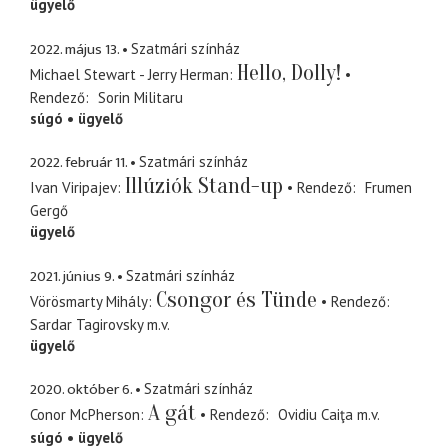
ügyelő
2022. május 13.
Szatmári színház
Hello, Dolly!
Michael Stewart - Jerry Herman
Rendező
Sorin Militaru
súgó
ügyelő
2022. február 11.
Szatmári színház
Illúziók Stand-up
Ivan Viripajev
Rendező
Frumen
Gergő
ügyelő
2021. június 9.
Szatmári színház
Csongor és Tünde
Vörösmarty Mihály
Rendező
Sardar Tagirovsky
m.v.
ügyelő
2020. október 6.
Szatmári színház
A gát
Conor McPherson
Rendező
Ovidiu Caiţa
m.v.
súgó
ügyelő