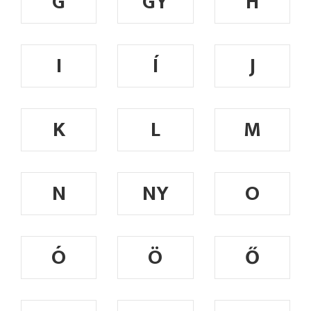
G
GY
H
I
Í
J
K
L
M
N
NY
O
Ó
Ö
Ő