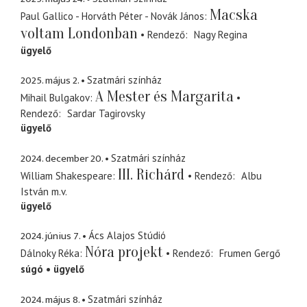
Macska
Paul Gallico - Horváth Péter - Novák János
voltam Londonban
Rendező
Nagy Regina
ügyelő
2025. május 2.
Szatmári színház
A Mester és Margarita
Mihail Bulgakov
Rendező
Sardar Tagirovsky
ügyelő
2024. december 20.
Szatmári színház
III. Richárd
William Shakespeare
Rendező
Albu
István
m.v.
ügyelő
2024. június 7.
Ács Alajos Stúdió
Nóra projekt
Dálnoky Réka
Rendező
Frumen Gergő
súgó
ügyelő
2024. május 8.
Szatmári színház