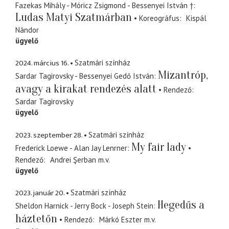
Fazekas Mihály - Móricz Zsigmond - Bessenyei István †
Ludas Matyi Szatmárban
Koreográfus
Kispál
Nándor
ügyelő
2024. március 16.
Szatmári színház
Mizantróp,
Sardar Tagirovsky - Bessenyei Gedő István
avagy a kirakat rendezés alatt
Rendező
Sardar Tagirovsky
ügyelő
2023. szeptember 28.
Szatmári színház
My fair lady
Frederick Loewe - Alan Jay Lenrner
Rendező
Andrei Şerban
m.v.
ügyelő
2023. január 20.
Szatmári színház
Hegedűs a
Sheldon Harnick - Jerry Bock - Joseph Stein
háztetőn
Rendező
Márkó Eszter
m.v.