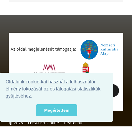
Az oldal megjelenését támogatja:
Oldalunk cookie-kat használ a felhasználói
élmény fokozásához és látogatási statisztikák
gyűjtéséhez.
Megértettem
© 2026. - THEATER Online -
theater.hu