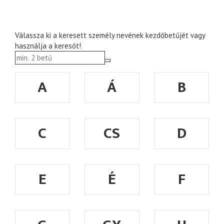
Válassza ki a keresett személy nevének kezdőbetűjét vagy
használja a keresőt!
A
Á
B
C
CS
D
E
É
F