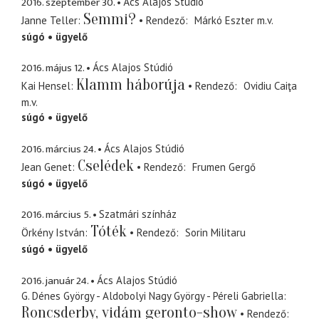
2016. szeptember 30.
Ács Alajos Stúdió
Semmi?
Janne Teller
Rendező
Márkó Eszter
m.v.
súgó
ügyelő
2016. május 12.
Ács Alajos Stúdió
Klamm háborúja
Kai Hensel
Rendező
Ovidiu Caiţa
m.v.
súgó
ügyelő
2016. március 24.
Ács Alajos Stúdió
Cselédek
Jean Genet
Rendező
Frumen Gergő
súgó
ügyelő
2016. március 5.
Szatmári színház
Tóték
Örkény István
Rendező
Sorin Militaru
súgó
ügyelő
2016. január 24.
Ács Alajos Stúdió
G. Dénes György - Aldobolyi Nagy György - Péreli Gabriella
Roncsderby, vidám geronto-show
Rendező