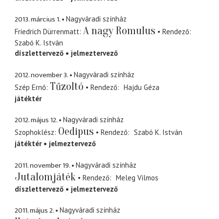
2013. március 1.
Nagyváradi színház
A nagy Romulus
Friedrich Dürrenmatt
Rendező
Szabó K. István
díszlettervező
jelmeztervező
2012. november 3.
Nagyváradi színház
Tűzoltó
Szép Ernő
Rendező
Hajdu Géza
játéktér
2012. május 12.
Nagyváradi színház
Oedipus
Szophoklész
Rendező
Szabó K. István
játéktér
jelmeztervező
2011. november 19.
Nagyváradi színház
Jutalomjáték
Rendező
Meleg Vilmos
díszlettervező
jelmeztervező
2011. május 2.
Nagyváradi színház