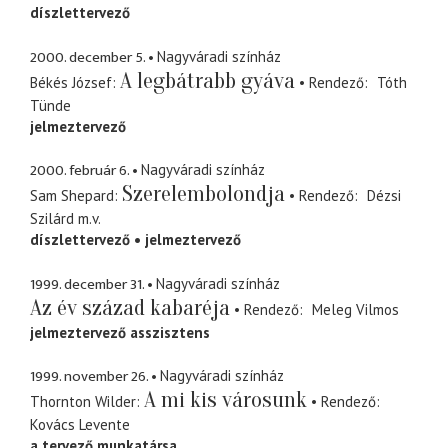
díszlettervező
2000. december 5.
Nagyváradi színház
A legbátrabb gyáva
Békés József
Rendező
Tóth
Tünde
jelmeztervező
2000. február 6.
Nagyváradi színház
Szerelembolondja
Sam Shepard
Rendező
Dézsi
Szilárd
m.v.
díszlettervező
jelmeztervező
1999. december 31.
Nagyváradi színház
Az év század kabaréja
Rendező
Meleg Vilmos
jelmeztervező asszisztens
1999. november 26.
Nagyváradi színház
A mi kis városunk
Thornton Wilder
Rendező
Kovács Levente
a tervező munkatársa