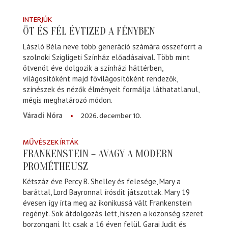
INTERJÚK
ÖT ÉS FÉL ÉVTIZED A FÉNYBEN
László Béla neve több generáció számára összeforrt a
szolnoki Szigligeti Színház előadásaival. Több mint
ötvenöt éve dolgozik a színházi háttérben,
világosítóként majd fővilágosítóként rendezők,
színészek és nézők élményeit formálja láthatatlanul,
mégis meghatározó módon.
2026. december 10.
Váradi Nóra
MŰVÉSZEK ÍRTÁK
FRANKENSTEIN – AVAGY A MODERN
PROMÉTHEUSZ
Kétszáz éve Percy B. Shelley és felesége, Mary a
baráttal, Lord Bayronnal írósdit játszottak. Mary 19
évesen így írta meg az ikonikussá vált Frankenstein
regényt. Sok átdolgozás lett, hiszen a közönség szeret
borzongani. Itt csak a 16 éven felül. Garai Judit és