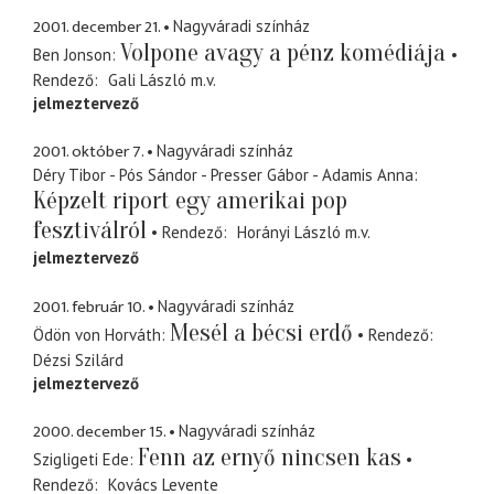
2001. december 21.
Nagyváradi színház
Volpone avagy a pénz komédiája
Ben Jonson
Rendező
Gali László
m.v.
jelmeztervező
2001. október 7.
Nagyváradi színház
Déry Tibor - Pós Sándor - Presser Gábor - Adamis Anna
Képzelt riport egy amerikai pop
fesztiválról
Rendező
Horányi László
m.v.
jelmeztervező
2001. február 10.
Nagyváradi színház
Mesél a bécsi erdő
Ödön von Horváth
Rendező
Dézsi Szilárd
jelmeztervező
2000. december 15.
Nagyváradi színház
Fenn az ernyő nincsen kas
Szigligeti Ede
Rendező
Kovács Levente