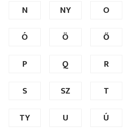
N
NY
O
Ó
Ö
Ő
P
Q
R
S
SZ
T
TY
U
Ú