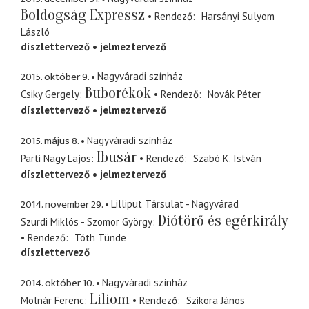
Boldogság Expressz
Rendező
Harsányi Sulyom
László
díszlettervező
jelmeztervező
2015. október 9.
Nagyváradi színház
Buborékok
Csiky Gergely
Rendező
Novák Péter
díszlettervező
jelmeztervező
2015. május 8.
Nagyváradi színház
Ibusár
Parti Nagy Lajos
Rendező
Szabó K. István
díszlettervező
jelmeztervező
2014. november 29.
Lilliput Társulat - Nagyvárad
Diótörő és egérkirály
Szurdi Miklós - Szomor György
Rendező
Tóth Tünde
díszlettervező
2014. október 10.
Nagyváradi színház
Liliom
Molnár Ferenc
Rendező
Szikora János