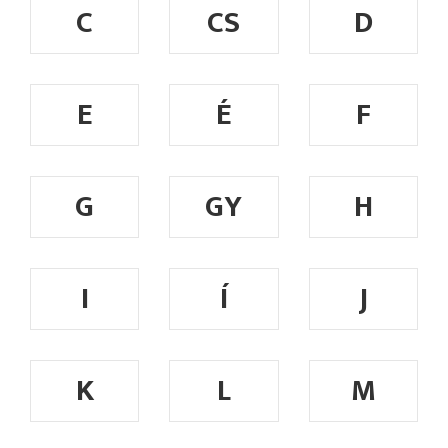
C
CS
D
E
É
F
G
GY
H
I
Í
J
K
L
M