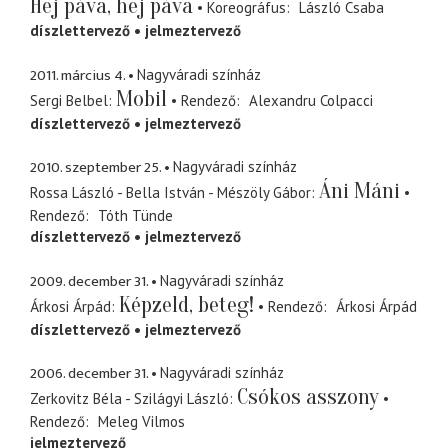
Hej páva, hej páva
Koreográfus
László Csaba
díszlettervező
jelmeztervező
2011. március 4.
Nagyváradi színház
Mobil
Sergi Belbel
Rendező
Alexandru Colpacci
díszlettervező
jelmeztervező
2010. szeptember 25.
Nagyváradi színház
Áni Máni
Rossa László - Bella István - Mészöly Gábor
Rendező
Tóth Tünde
díszlettervező
jelmeztervező
2009. december 31.
Nagyváradi színház
Képzeld, beteg!
Árkosi Árpád
Rendező
Árkosi Árpád
díszlettervező
jelmeztervező
2006. december 31.
Nagyváradi színház
Csókos asszony
Zerkovitz Béla - Szilágyi László
Rendező
Meleg Vilmos
jelmeztervező