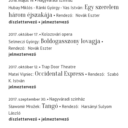
2018. május 19.
Nagyváradi színház
Egy szerelem
Hubay Miklós - Ránki György - Vas István
három éjszakája
Rendező
Novák Eszter
díszlettervező
jelmeztervező
2017. október 17.
Kolozsvári opera
Boldogasszony lovagja
Selmeczi György
Rendező
Novák Eszter
jelmeztervező
2017. október 12.
Trap Door Theatre
Occidental Express
Matei Vişniec
Rendező
Szabó
K. István
jelmeztervező
2017. szeptember 30.
Nagyváradi színház
Tangó
Sławomir Mrožek
Rendező
Harsányi Sulyom
László
díszlettervező
jelmeztervező