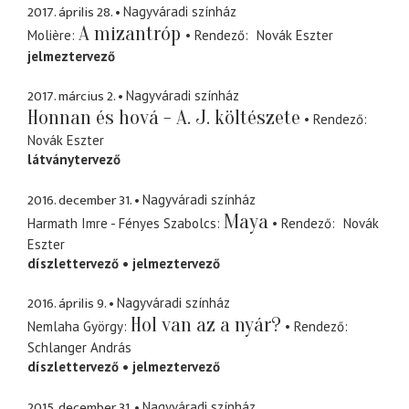
2017. április 28.
Nagyváradi színház
A mizantróp
Molière
Rendező
Novák Eszter
jelmeztervező
2017. március 2.
Nagyváradi színház
Honnan és hová - A. J. költészete
Rendező
Novák Eszter
látványtervező
2016. december 31.
Nagyváradi színház
Maya
Harmath Imre - Fényes Szabolcs
Rendező
Novák
Eszter
díszlettervező
jelmeztervező
2016. április 9.
Nagyváradi színház
Hol van az a nyár?
Nemlaha György
Rendező
Schlanger András
díszlettervező
jelmeztervező
2015. december 31.
Nagyváradi színház