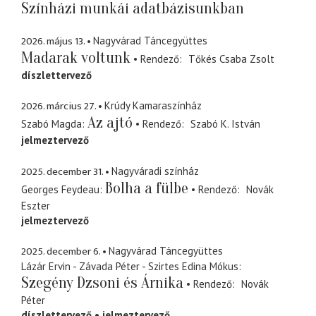
Színházi munkái adatbázisunkban
2026. május 13.
Nagyvárad Táncegyüttes
Madarak voltunk
Rendező
Tőkés Csaba Zsolt
díszlettervező
2026. március 27.
Krúdy Kamaraszínház
Az ajtó
Szabó Magda
Rendező
Szabó K. István
jelmeztervező
2025. december 31.
Nagyváradi színház
Bolha a fülbe
Georges Feydeau
Rendező
Novák
Eszter
jelmeztervező
2025. december 6.
Nagyvárad Táncegyüttes
Lázár Ervin - Závada Péter - Szirtes Edina Mókus
Szegény Dzsoni és Árnika
Rendező
Novák
Péter
díszlettervező
jelmeztervező