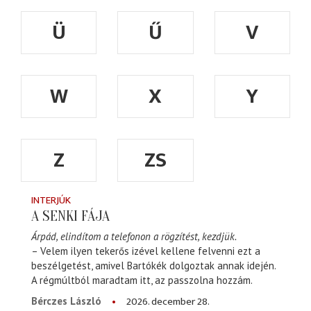
Ü
Ű
V
W
X
Y
Z
ZS
INTERJÚK
A SENKI FÁJA
Árpád, elindítom a telefonon a rögzítést, kezdjük.
– Velem ilyen tekerős izével kellene felvenni ezt a
beszélgetést, amivel Bartókék dolgoztak annak idején.
A régmúltból maradtam itt, az passzolna hozzám.
2026. december 28.
Bérczes László