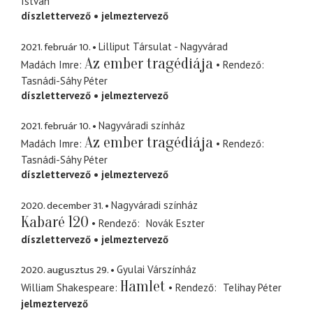
István
díszlettervező
jelmeztervező
2021. február 10.
Lilliput Társulat - Nagyvárad
Az ember tragédiája
Madách Imre
Rendező
Tasnádi-Sáhy Péter
díszlettervező
jelmeztervező
2021. február 10.
Nagyváradi színház
Az ember tragédiája
Madách Imre
Rendező
Tasnádi-Sáhy Péter
díszlettervező
jelmeztervező
2020. december 31.
Nagyváradi színház
Kabaré 120
Rendező
Novák Eszter
díszlettervező
jelmeztervező
2020. augusztus 29.
Gyulai Várszínház
Hamlet
William Shakespeare
Rendező
Telihay Péter
jelmeztervező