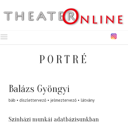
Toggle main menu visibility
PORTRÉ
Balázs Gyöngyi
báb
díszlettervező
jelmeztervező
látvány
Színházi munkái adatbázisunkban