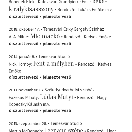
Béka-
Benedek Elek - Kolozsvári Grandpierre Emil
királykisasszony
Rendező
Lukács Emőke
m.v.
díszlettervező
jelmeztervező
2018. október 17.
Temesvári Csiky Gergely Színház
Micimackó
A. A. Milne
Rendező
Kedves Emőke
díszlettervező
jelmeztervező
2014. január 8.
Temesvár Stúdió
Fent a mélyben
Nick Hornby
Rendező
Kedves
Emőke
díszlettervező
jelmeztervező
2013. november 3.
Székelyudvarhelyi színház
Lúdas Matyi
Fazekas Mihály
Rendező
Nagy
Kopeczky Kálmán
m.v.
díszlettervező
jelmeztervező
2013. szeptember 28.
Temesvár Stúdió
Leenane szépe
Martin McDonagh
Rendező
Upor