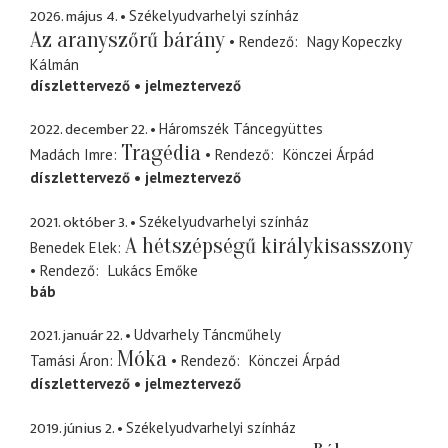
2026. május 4.
Székelyudvarhelyi színház
Az aranyszőrű bárány
Rendező
Nagy Kopeczky
Kálmán
díszlettervező
jelmeztervező
2022. december 22.
Háromszék Táncegyüttes
Tragédia
Madách Imre
Rendező
Könczei Árpád
díszlettervező
jelmeztervező
2021. október 3.
Székelyudvarhelyi színház
A hétszépségű királykisasszony
Benedek Elek
Rendező
Lukács Emőke
báb
2021. január 22.
Udvarhely Táncműhely
Móka
Tamási Áron
Rendező
Könczei Árpád
díszlettervező
jelmeztervező
2019. június 2.
Székelyudvarhelyi színház