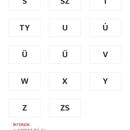
S
SZ
T
TY
U
Ú
Ü
Ű
V
W
X
Y
Z
ZS
INTERJÚK