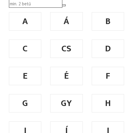
A
Á
B
C
CS
D
E
É
F
G
GY
H
I
Í
J