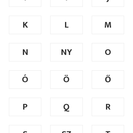
K
L
M
N
NY
O
Ó
Ö
Ő
P
Q
R