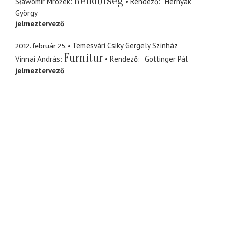
Rendőrség
Sławomir Mrožek
Rendező
Hernyák
György
jelmeztervező
2012. február 25.
Temesvári Csiky Gergely Színház
Furnitur
Vinnai András
Rendező
Göttinger Pál
jelmeztervező