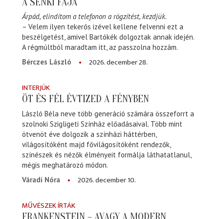
A SENKI FÁJA
Árpád, elindítom a telefonon a rögzítést, kezdjük.
– Velem ilyen tekerős izével kellene felvenni ezt a
beszélgetést, amivel Bartókék dolgoztak annak idején.
A régmúltból maradtam itt, az passzolna hozzám.
2026. december 28.
Bérczes László
INTERJÚK
ÖT ÉS FÉL ÉVTIZED A FÉNYBEN
László Béla neve több generáció számára összeforrt a
szolnoki Szigligeti Színház előadásaival. Több mint
ötvenöt éve dolgozik a színházi háttérben,
világosítóként majd fővilágosítóként rendezők,
színészek és nézők élményeit formálja láthatatlanul,
mégis meghatározó módon.
2026. december 10.
Váradi Nóra
MŰVÉSZEK ÍRTÁK
FRANKENSTEIN – AVAGY A MODERN