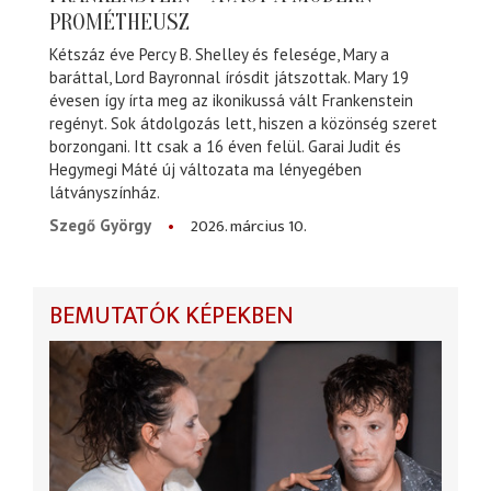
PROMÉTHEUSZ
Kétszáz éve Percy B. Shelley és felesége, Mary a
baráttal, Lord Bayronnal írósdit játszottak. Mary 19
évesen így írta meg az ikonikussá vált Frankenstein
regényt. Sok átdolgozás lett, hiszen a közönség szeret
borzongani. Itt csak a 16 éven felül. Garai Judit és
Hegymegi Máté új változata ma lényegében
látványszínház.
2026. március 10.
Szegő György
BEMUTATÓK KÉPEKBEN