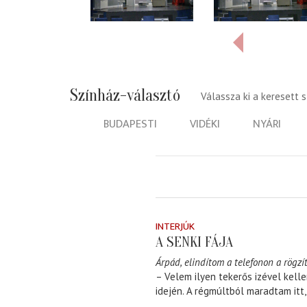
Színház-választó
Válassza ki a keresett 
BUDAPESTI
VIDÉKI
NYÁRI
INTERJÚK
A SENKI FÁJA
Árpád, elindítom a telefonon a rögzít
– Velem ilyen tekerős izével kell
idején. A régmúltból maradtam itt