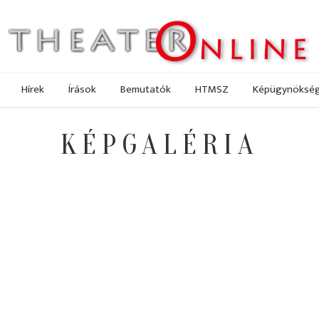
Hírek
Írások
Bemutatók
HTMSZ
Képügynöksé
KÉPGALÉRIA