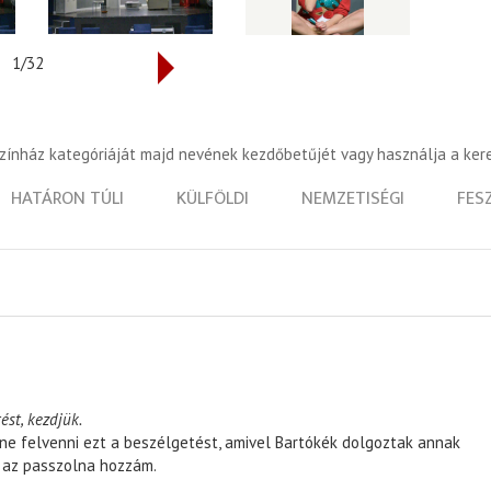
1/32
színház kategóriáját majd nevének kezdőbetűjét vagy használja a ker
HATÁRON TÚLI
KÜLFÖLDI
NEMZETISÉGI
FES
ést, kezdjük.
ene felvenni ezt a beszélgetést, amivel Bartókék dolgoztak annak
, az passzolna hozzám.