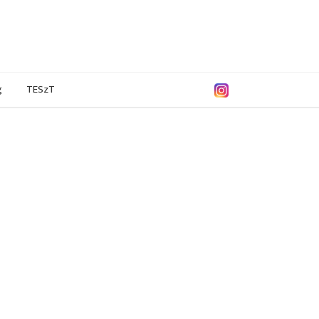
g
TESzT