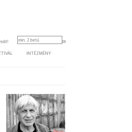
esőt!
ZTIVÁL
INTÉZMÉNY