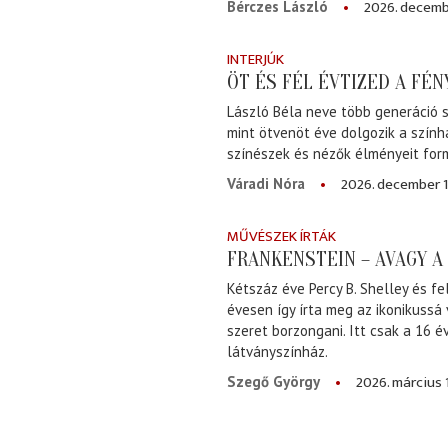
2026. decemb
Bérczes László
INTERJÚK
ÖT ÉS FÉL ÉVTIZED A FÉ
László Béla neve több generáció s
mint ötvenöt éve dolgozik a szính
színészek és nézők élményeit for
2026. december 1
Váradi Nóra
MŰVÉSZEK ÍRTÁK
FRANKENSTEIN – AVAGY 
Kétszáz éve Percy B. Shelley és fe
évesen így írta meg az ikonikussá
szeret borzongani. Itt csak a 16 
látványszínház.
2026. március 
Szegő György