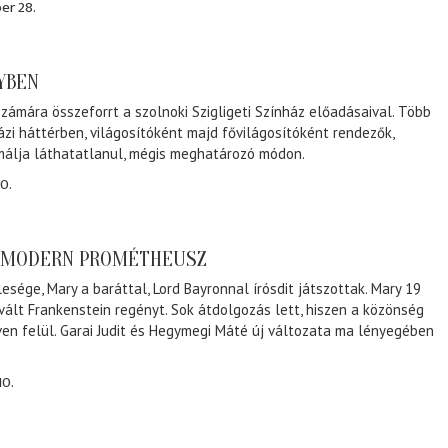
er 28.
NYBEN
zámára összeforrt a szolnoki Szigligeti Színház előadásaival. Több
ázi háttérben, világosítóként majd fővilágosítóként rendezők,
málja láthatatlanul, mégis meghatározó módon.
0.
A MODERN PROMÉTHEUSZ
lesége, Mary a baráttal, Lord Bayronnal írósdit játszottak. Mary 19
 vált Frankenstein regényt. Sok átdolgozás lett, hiszen a közönség
éven felül. Garai Judit és Hegymegi Máté új változata ma lényegében
10.