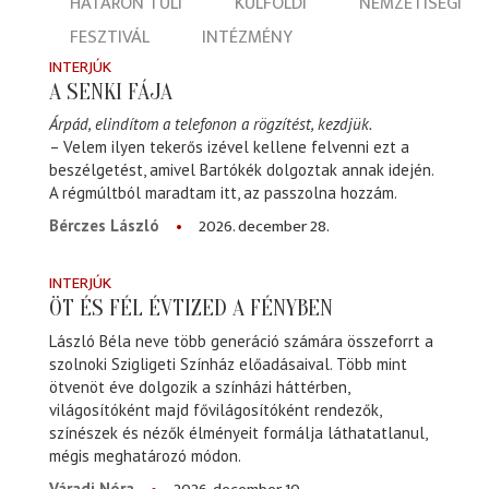
HATÁRON TÚLI
KÜLFÖLDI
NEMZETISÉGI
FESZTIVÁL
INTÉZMÉNY
INTERJÚK
A SENKI FÁJA
Árpád, elindítom a telefonon a rögzítést, kezdjük.
– Velem ilyen tekerős izével kellene felvenni ezt a
beszélgetést, amivel Bartókék dolgoztak annak idején.
A régmúltból maradtam itt, az passzolna hozzám.
2026. december 28.
Bérczes László
INTERJÚK
ÖT ÉS FÉL ÉVTIZED A FÉNYBEN
László Béla neve több generáció számára összeforrt a
szolnoki Szigligeti Színház előadásaival. Több mint
ötvenöt éve dolgozik a színházi háttérben,
világosítóként majd fővilágosítóként rendezők,
színészek és nézők élményeit formálja láthatatlanul,
mégis meghatározó módon.
Váradi Nóra