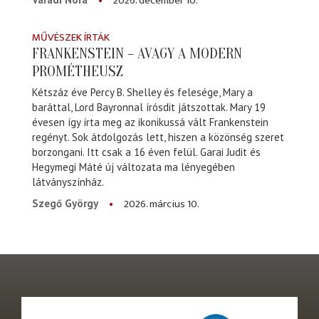
2026. december 10.
MŰVÉSZEK ÍRTÁK
FRANKENSTEIN – AVAGY A MODERN
PROMÉTHEUSZ
Kétszáz éve Percy B. Shelley és felesége, Mary a
baráttal, Lord Bayronnal írósdit játszottak. Mary 19
évesen így írta meg az ikonikussá vált Frankenstein
regényt. Sok átdolgozás lett, hiszen a közönség szeret
borzongani. Itt csak a 16 éven felül. Garai Judit és
Hegymegi Máté új változata ma lényegében
látványszínház.
2026. március 10.
Szegő György