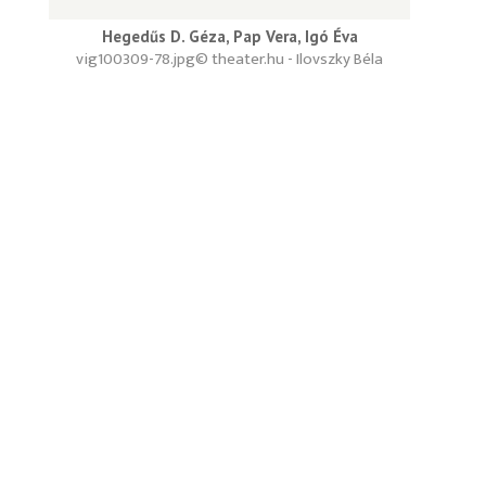
Hegedűs D. Géza, Pap Vera, Igó Éva
vig100309-78.jpg
© theater.hu - Ilovszky Béla