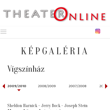
Toggle main menu visibility
KÉPGALÉRIA
Vígszínház
2009/2010
2008/2009
2007/2008
2006/
Sheldon Harnick - Jerry Bock - Joseph Stein