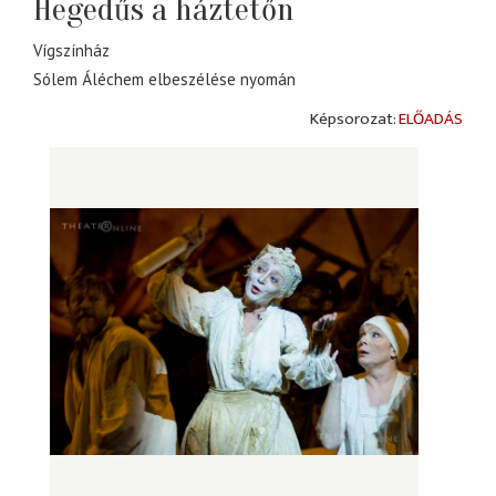
Hegedűs a háztetőn
Vígszínház
Sólem Áléchem elbeszélése nyomán
ELŐADÁS