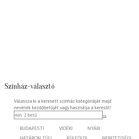
Színház-választó
Válassza ki a keresett színház kategóriáját majd
nevének kezdőbetűjét vagy használja a keresőt!
BUDAPESTI
VIDÉKI
NYÁRI
HATÁRON TÚLI
KÜLFÖLDI
NEMZETISÉGI