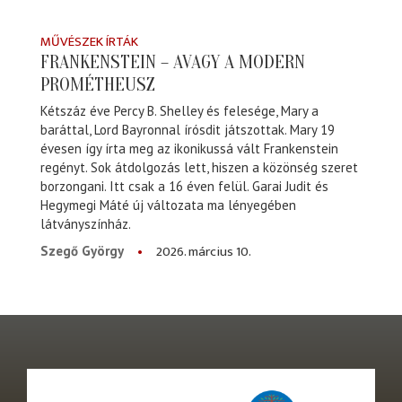
MŰVÉSZEK ÍRTÁK
FRANKENSTEIN – AVAGY A MODERN
PROMÉTHEUSZ
Kétszáz éve Percy B. Shelley és felesége, Mary a
baráttal, Lord Bayronnal írósdit játszottak. Mary 19
évesen így írta meg az ikonikussá vált Frankenstein
regényt. Sok átdolgozás lett, hiszen a közönség szeret
borzongani. Itt csak a 16 éven felül. Garai Judit és
Hegymegi Máté új változata ma lényegében
látványszínház.
2026. március 10.
Szegő György