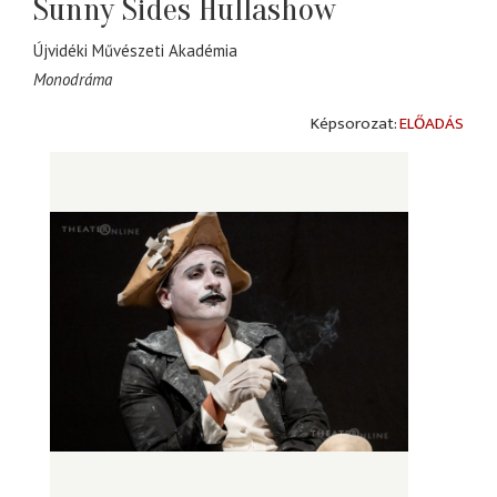
Sunny Sides Hullashow
Újvidéki Művészeti Akadémia
Monodráma
ELŐADÁS