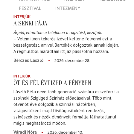
FESZTIVÁL
INTÉZMÉNY
INTERJÚK
A SENKI FÁJA
Árpád, elindítom a telefonon a rögzítést, kezdjük.
– Velem ilyen tekerős izével kellene felvenni ezt a
beszélgetést, amivel Bartókék dolgoztak annak idején.
A régmúltból maradtam itt, az passzolna hozzám.
2026. december 28.
Bérczes László
INTERJÚK
ÖT ÉS FÉL ÉVTIZED A FÉNYBEN
László Béla neve több generáció számára összeforrt a
szolnoki Szigligeti Színház előadásaival. Több mint
ötvenöt éve dolgozik a színházi háttérben,
világosítóként majd fővilágosítóként rendezők,
színészek és nézők élményeit formálja láthatatlanul,
mégis meghatározó módon.
2026. december 10.
Váradi Nóra