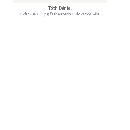
Tóth Dániel
uvfi250621-1.jpg
© theater.hu - Ilovszky Béla