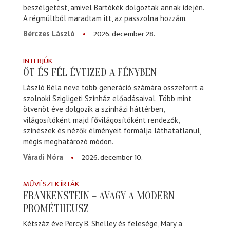
beszélgetést, amivel Bartókék dolgoztak annak idején.
A régmúltból maradtam itt, az passzolna hozzám.
2026. december 28.
Bérczes László
INTERJÚK
ÖT ÉS FÉL ÉVTIZED A FÉNYBEN
László Béla neve több generáció számára összeforrt a
szolnoki Szigligeti Színház előadásaival. Több mint
ötvenöt éve dolgozik a színházi háttérben,
világosítóként majd fővilágosítóként rendezők,
színészek és nézők élményeit formálja láthatatlanul,
mégis meghatározó módon.
2026. december 10.
Váradi Nóra
MŰVÉSZEK ÍRTÁK
FRANKENSTEIN – AVAGY A MODERN
PROMÉTHEUSZ
Kétszáz éve Percy B. Shelley és felesége, Mary a