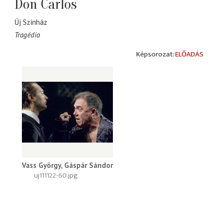
Don Carlos
Új Színház
Tragédia
ELŐADÁS
Vass György, Gáspár Sándor
uj111122-60.jpg