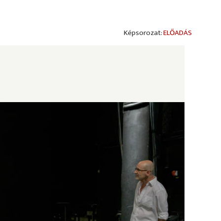
ELŐADÁS