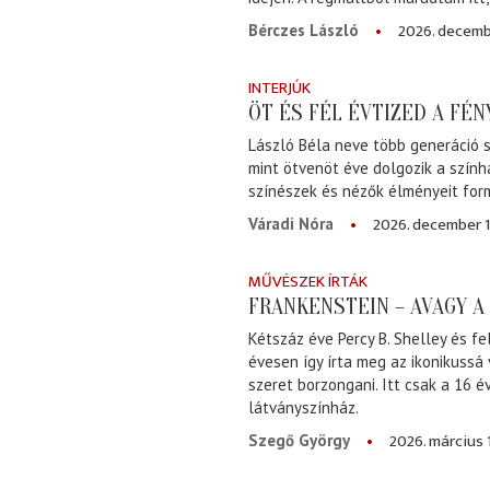
2026. decemb
Bérczes László
INTERJÚK
ÖT ÉS FÉL ÉVTIZED A FÉ
László Béla neve több generáció s
mint ötvenöt éve dolgozik a szính
színészek és nézők élményeit for
2026. december 1
Váradi Nóra
MŰVÉSZEK ÍRTÁK
FRANKENSTEIN – AVAGY 
Kétszáz éve Percy B. Shelley és fe
évesen így írta meg az ikonikussá
szeret borzongani. Itt csak a 16 
látványszínház.
2026. március 
Szegő György