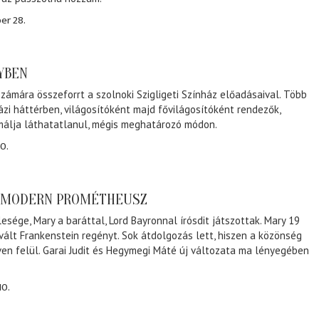
er 28.
NYBEN
zámára összeforrt a szolnoki Szigligeti Színház előadásaival. Több
ázi háttérben, világosítóként majd fővilágosítóként rendezők,
málja láthatatlanul, mégis meghatározó módon.
0.
A MODERN PROMÉTHEUSZ
lesége, Mary a baráttal, Lord Bayronnal írósdit játszottak. Mary 19
 vált Frankenstein regényt. Sok átdolgozás lett, hiszen a közönség
éven felül. Garai Judit és Hegymegi Máté új változata ma lényegében
10.