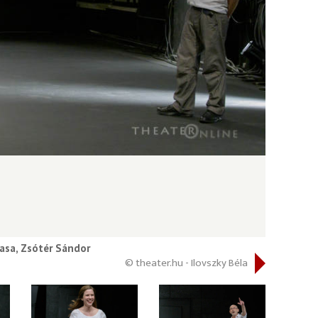
asa, Zsótér Sándor
© theater.hu - Ilovszky Béla