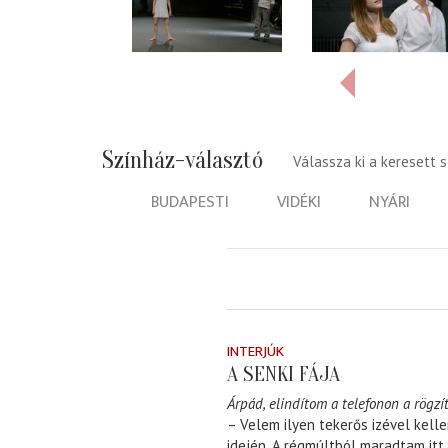
Színház-választó
Válassza ki a keresett 
BUDAPESTI
VIDÉKI
NYÁRI
INTERJÚK
A SENKI FÁJA
Árpád, elindítom a telefonon a rögzít
– Velem ilyen tekerős izével kell
idején. A régmúltból maradtam itt