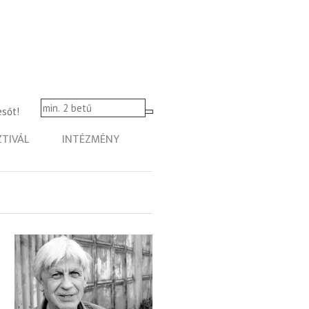
esőt!
ZTIVÁL
INTÉZMÉNY