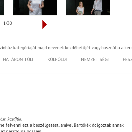
1/30
színház kategóriáját majd nevének kezdőbetűjét vagy használja a ker
HATÁRON TÚLI
KÜLFÖLDI
NEMZETISÉGI
FES
ést, kezdjük.
ene felvenni ezt a beszélgetést, amivel Bartókék dolgoztak annak
, az passzolna hozzám.