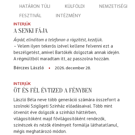
HATÁRON TÚLI
KÜLFÖLDI
NEMZETISÉGI
FESZTIVÁL
INTÉZMÉNY
INTERJÚK
A SENKI FÁJA
Árpád, elindítom a telefonon a rögzítést, kezdjük.
– Velem ilyen tekerős izével kellene felvenni ezt a
beszélgetést, amivel Bartókék dolgoztak annak idején.
A régmúltból maradtam itt, az passzolna hozzám.
2026. december 28.
Bérczes László
INTERJÚK
ÖT ÉS FÉL ÉVTIZED A FÉNYBEN
László Béla neve több generáció számára összeforrt a
szolnoki Szigligeti Színház előadásaival. Több mint
ötvenöt éve dolgozik a színházi háttérben,
világosítóként majd fővilágosítóként rendezők,
színészek és nézők élményeit formálja láthatatlanul,
mégis meghatározó módon.