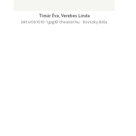
Tímár Éva, Verebes Linda
bktiv061010-1.jpg
© theater.hu - Ilovszky Béla