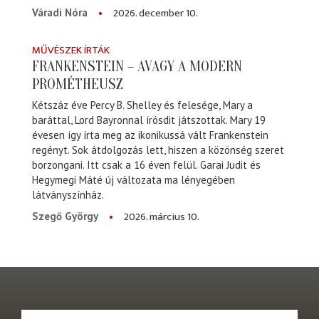
2026. december 10.
Váradi Nóra
MŰVÉSZEK ÍRTÁK
FRANKENSTEIN – AVAGY A MODERN
PROMÉTHEUSZ
Kétszáz éve Percy B. Shelley és felesége, Mary a
baráttal, Lord Bayronnal írósdit játszottak. Mary 19
évesen így írta meg az ikonikussá vált Frankenstein
regényt. Sok átdolgozás lett, hiszen a közönség szeret
borzongani. Itt csak a 16 éven felül. Garai Judit és
Hegymegi Máté új változata ma lényegében
látványszínház.
2026. március 10.
Szegő György