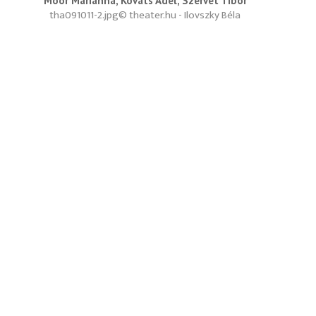
Moór Marianna, Kováts Adél, Szervét Tibor
tha091011-2.jpg
© theater.hu - Ilovszky Béla