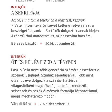
FESZTIVÁL
INTÉZMÉNY
INTERJÚK
A SENKI FÁJA
Árpád, elindítom a telefonon a rögzítést, kezdjük.
– Velem ilyen tekerős izével kellene felvenni ezt a
beszélgetést, amivel Bartókék dolgoztak annak idején.
A régmúltból maradtam itt, az passzolna hozzám.
2026. december 28.
Bérczes László
INTERJÚK
ÖT ÉS FÉL ÉVTIZED A FÉNYBEN
László Béla neve több generáció számára összeforrt a
szolnoki Szigligeti Színház előadásaival. Több mint
ötvenöt éve dolgozik a színházi háttérben,
világosítóként majd fővilágosítóként rendezők,
színészek és nézők élményeit formálja láthatatlanul,
mégis meghatározó módon.
2026. december 10.
Váradi Nóra