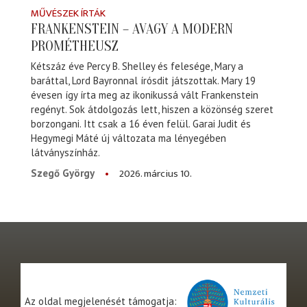
MŰVÉSZEK ÍRTÁK
FRANKENSTEIN – AVAGY A MODERN
PROMÉTHEUSZ
Kétszáz éve Percy B. Shelley és felesége, Mary a
baráttal, Lord Bayronnal írósdit játszottak. Mary 19
évesen így írta meg az ikonikussá vált Frankenstein
regényt. Sok átdolgozás lett, hiszen a közönség szeret
borzongani. Itt csak a 16 éven felül. Garai Judit és
Hegymegi Máté új változata ma lényegében
látványszínház.
2026. március 10.
Szegő György
Az oldal megjelenését támogatja: