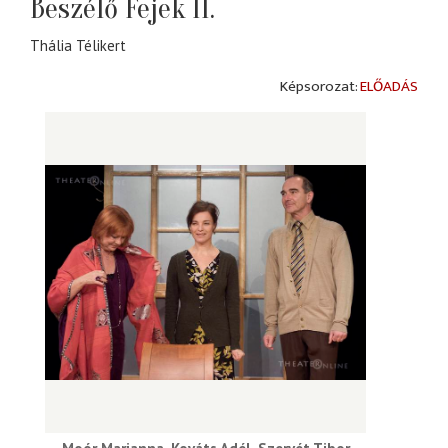
Beszélő Fejek II.
Thália Télikert
ELŐADÁS