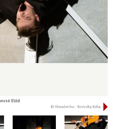
ancsó Előd
© theater.hu - Ilovszky Béla