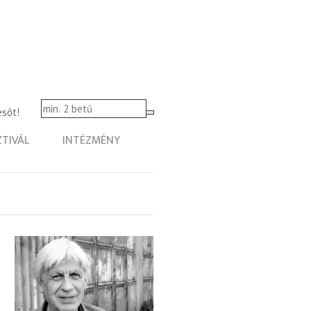
esőt!
ZTIVÁL
INTÉZMÉNY