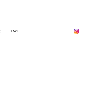
g
TESzT
/2015
2013/2014
2011/2012
2004/2005