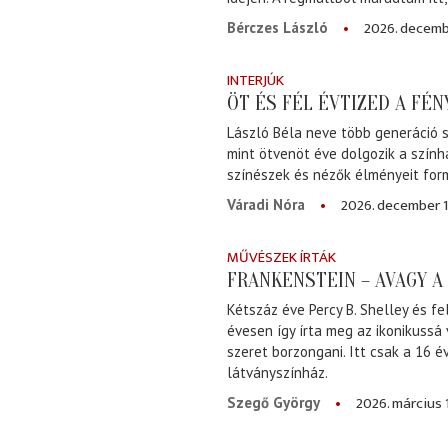
2026. decemb
Bérczes László
INTERJÚK
ÖT ÉS FÉL ÉVTIZED A FÉ
László Béla neve több generáció s
mint ötvenöt éve dolgozik a szính
színészek és nézők élményeit for
2026. december 1
Váradi Nóra
MŰVÉSZEK ÍRTÁK
FRANKENSTEIN – AVAGY 
Kétszáz éve Percy B. Shelley és fe
évesen így írta meg az ikonikussá
szeret borzongani. Itt csak a 16 
látványszínház.
2026. március 
Szegő György