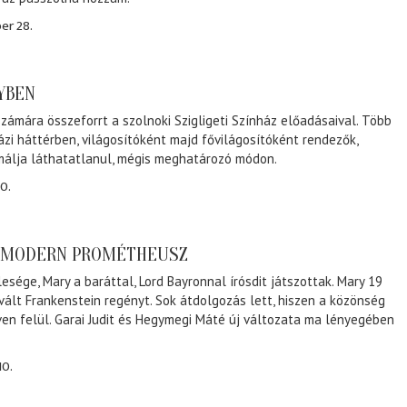
er 28.
NYBEN
zámára összeforrt a szolnoki Szigligeti Színház előadásaival. Több
ázi háttérben, világosítóként majd fővilágosítóként rendezők,
málja láthatatlanul, mégis meghatározó módon.
0.
A MODERN PROMÉTHEUSZ
lesége, Mary a baráttal, Lord Bayronnal írósdit játszottak. Mary 19
 vált Frankenstein regényt. Sok átdolgozás lett, hiszen a közönség
éven felül. Garai Judit és Hegymegi Máté új változata ma lényegében
10.