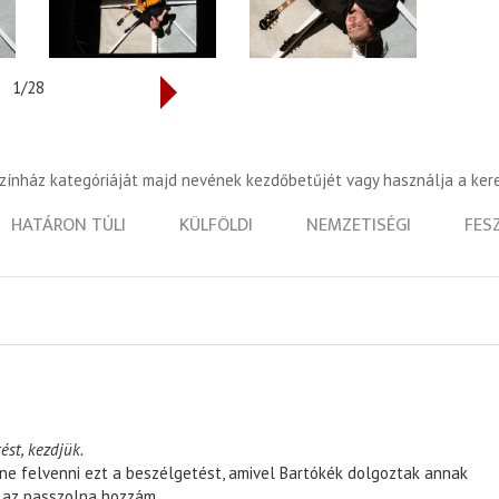
1/28
színház kategóriáját majd nevének kezdőbetűjét vagy használja a ker
HATÁRON TÚLI
KÜLFÖLDI
NEMZETISÉGI
FES
ést, kezdjük.
ene felvenni ezt a beszélgetést, amivel Bartókék dolgoztak annak
, az passzolna hozzám.