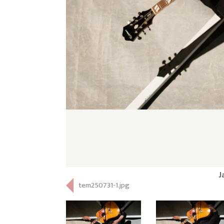
J
tem250731-1.jpg