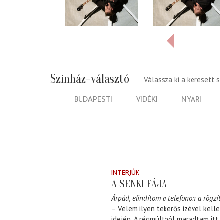
Színház-választó
Válassza ki a keresett 
BUDAPESTI
VIDÉKI
NYÁRI
INTERJÚK
A SENKI FÁJA
Árpád, elindítom a telefonon a rögzít
– Velem ilyen tekerős izével kell
idején. A régmúltból maradtam itt