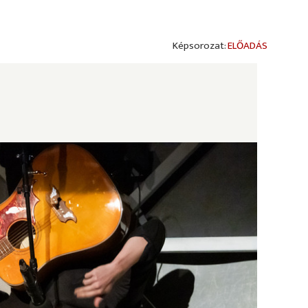
ELŐADÁS