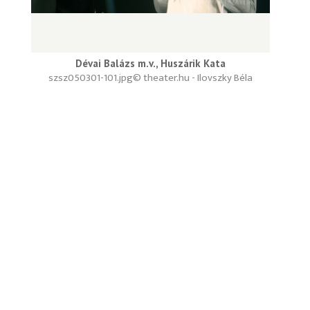
Dévai Balázs m.v., Huszárik Kata
szsz050301-101.jpg
© theater.hu - Ilovszky Béla