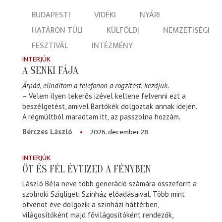
BUDAPESTI
VIDÉKI
NYÁRI
HATÁRON TÚLI
KÜLFÖLDI
NEMZETISÉGI
FESZTIVÁL
INTÉZMÉNY
INTERJÚK
A SENKI FÁJA
Árpád, elindítom a telefonon a rögzítést, kezdjük.
– Velem ilyen tekerős izével kellene felvenni ezt a
beszélgetést, amivel Bartókék dolgoztak annak idején.
A régmúltból maradtam itt, az passzolna hozzám.
2026. december 28.
Bérczes László
INTERJÚK
ÖT ÉS FÉL ÉVTIZED A FÉNYBEN
László Béla neve több generáció számára összeforrt a
szolnoki Szigligeti Színház előadásaival. Több mint
ötvenöt éve dolgozik a színházi háttérben,
világosítóként majd fővilágosítóként rendezők,