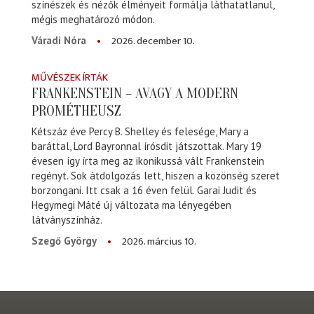
színészek és nézők élményeit formálja láthatatlanul,
mégis meghatározó módon.
2026. december 10.
Váradi Nóra
MŰVÉSZEK ÍRTÁK
FRANKENSTEIN – AVAGY A MODERN
PROMÉTHEUSZ
Kétszáz éve Percy B. Shelley és felesége, Mary a
baráttal, Lord Bayronnal írósdit játszottak. Mary 19
évesen így írta meg az ikonikussá vált Frankenstein
regényt. Sok átdolgozás lett, hiszen a közönség szeret
borzongani. Itt csak a 16 éven felül. Garai Judit és
Hegymegi Máté új változata ma lényegében
látványszínház.
2026. március 10.
Szegő György