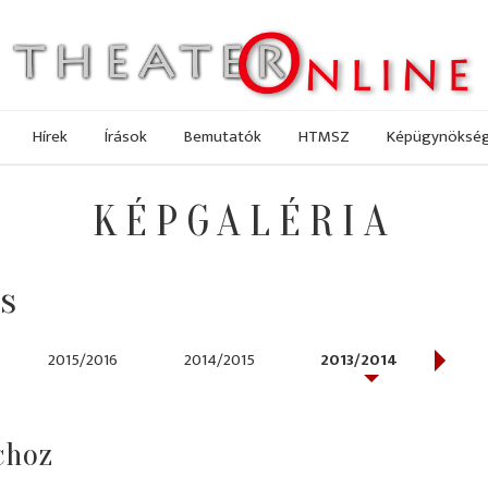
Hírek
Írások
Bemutatók
HTMSZ
Képügynöksé
KÉPGALÉRIA
s
2015/2016
2014/2015
2013/2014
2012
choz