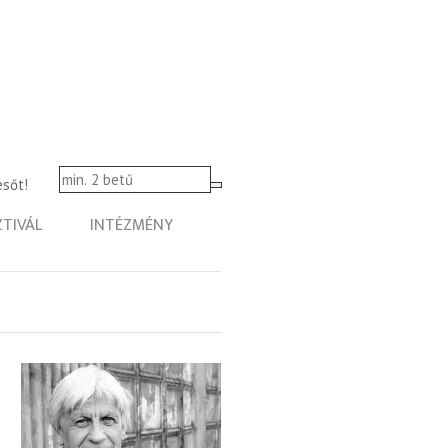
esőt!
ZTIVÁL
INTÉZMÉNY