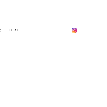
g
TESzT
/2013
2011/2012
2010/2011
2009/2010