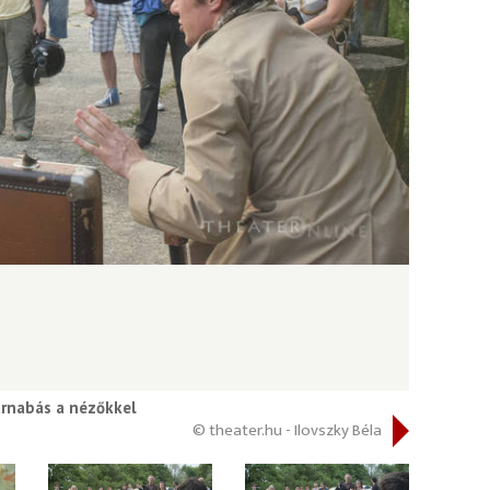
rnabás a nézőkkel
© theater.hu - Ilovszky Béla