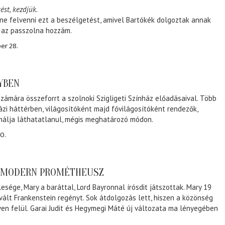
ést, kezdjük.
ene felvenni ezt a beszélgetést, amivel Bartókék dolgoztak annak
, az passzolna hozzám.
er 28.
NYBEN
zámára összeforrt a szolnoki Szigligeti Színház előadásaival. Több
ázi háttérben, világosítóként majd fővilágosítóként rendezők,
málja láthatatlanul, mégis meghatározó módon.
0.
A MODERN PROMÉTHEUSZ
lesége, Mary a baráttal, Lord Bayronnal írósdit játszottak. Mary 19
 vált Frankenstein regényt. Sok átdolgozás lett, hiszen a közönség
éven felül. Garai Judit és Hegymegi Máté új változata ma lényegében