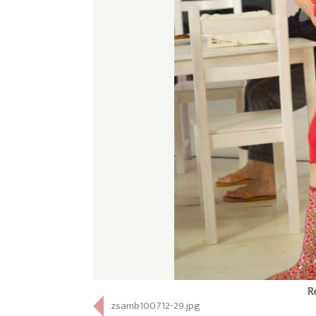
R
zsamb100712-29.jpg