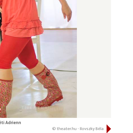
éti Adrienn
© theater.hu - Ilovszky Béla