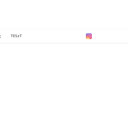
g
TESzT
/2013
2011/2012
2010/2011
2009/2010