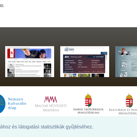
10.
hoz és látogatási statisztikák gyűjtéséhez.