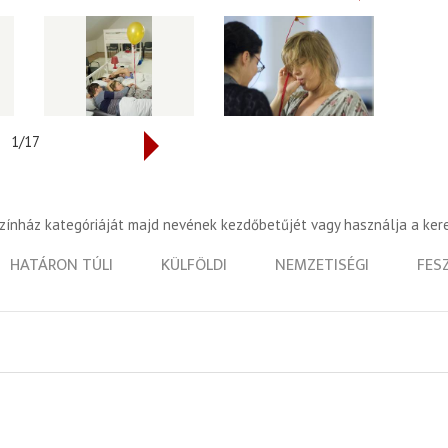
1/17
színház kategóriáját majd nevének kezdőbetűjét vagy használja a ker
HATÁRON TÚLI
KÜLFÖLDI
NEMZETISÉGI
FES