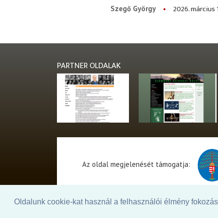
2026. március 
Szegő György
PARTNER OLDALAK
Az oldal megjelenését támogatja:
Oldalunk cookie-kat használ a felhasználói élmény fokozásá
© 2026. - THEATER Online -
theater.hu