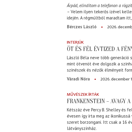
Árpád, elindítom a telefonon a rögzít
– Velem ilyen tekerős izével kell
idején. A régmúltból maradtam itt
2026. decemb
Bérczes László
INTERJÚK
ÖT ÉS FÉL ÉVTIZED A FÉ
László Béla neve több generáció s
mint ötvenöt éve dolgozik a szính
színészek és nézők élményeit for
2026. december 1
Váradi Nóra
MŰVÉSZEK ÍRTÁK
FRANKENSTEIN – AVAGY 
Kétszáz éve Percy B. Shelley és fe
évesen így írta meg az ikonikussá
szeret borzongani. Itt csak a 16 
látványszínház.