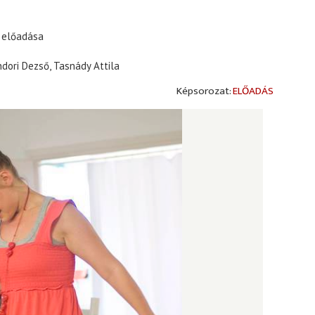
s előadása
ndori Dezső, Tasnády Attila
ELŐADÁS