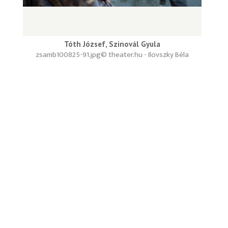
Tóth József, Szinovál Gyula
zsamb100825-91.jpg
© theater.hu - Ilovszky Béla