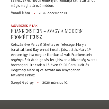
színészek és nézők élményeit formálja láthatatlanul,
mégis meghatározó módon.
2026. december 10.
Váradi Nóra
MŰVÉSZEK ÍRTÁK
FRANKENSTEIN – AVAGY A MODERN
PROMÉTHEUSZ
Kétszáz éve Percy B. Shelley és felesége, Mary a
baráttal, Lord Bayronnal írósdit játszottak. Mary 19
évesen így írta meg az ikonikussá vált Frankenstein
regényt. Sok átdolgozás lett, hiszen a közönség szeret
borzongani. Itt csak a 16 éven felül. Garai Judit és
Hegymegi Máté új változata ma lényegében
látványszínház.
2026. március 10.
Szegő György