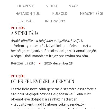
BUDAPESTI
VIDÉKI
NYÁRI
HATÁRON TÚLI
KÜLFÖLDI
NEMZETISÉGI
FESZTIVÁL
INTÉZMÉNY
INTERJÚK
A SENKI FÁJA
Árpád, elindítom a telefonon a rögzítést, kezdjük.
– Velem ilyen tekerős izével kellene felvenni ezt a
beszélgetést, amivel Bartókék dolgoztak annak idején.
A régmúltból maradtam itt, az passzolna hozzám.
2026. december 28.
Bérczes László
INTERJÚK
ÖT ÉS FÉL ÉVTIZED A FÉNYBEN
László Béla neve több generáció számára összeforrt a
szolnoki Szigligeti Színház előadásaival. Több mint
ötvenöt éve dolgozik a színházi háttérben,
világosítóként majd fővilágosítóként rendezők,