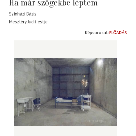
Ha már szögekbe léptem
Színházi Bázis
Meszléry Judit estje
ELŐADÁS