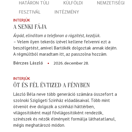
HATÁRON TÚLI
KÜLFÖLDI
NEMZETISÉGI
FESZTIVÁL
INTÉZMÉNY
INTERJÚK
A SENKI FÁJA
Árpád, elindítom a telefonon a rögzítést, kezdjük.
– Velem ilyen tekerős izével kellene felvenni ezt a
beszélgetést, amivel Bartókék dolgoztak annak idején.
A régmúltból maradtam itt, az passzolna hozzám.
2026. december 28.
Bérczes László
INTERJÚK
ÖT ÉS FÉL ÉVTIZED A FÉNYBEN
László Béla neve több generáció számára összeforrt a
szolnoki Szigligeti Színház előadásaival. Több mint
ötvenöt éve dolgozik a színházi háttérben,
világosítóként majd fővilágosítóként rendezők,
színészek és nézők élményeit formálja láthatatlanul,
mégis meghatározó módon.