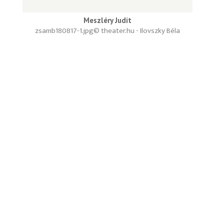
Meszléry Judit
zsamb180817-1.jpg
© theater.hu - Ilovszky Béla