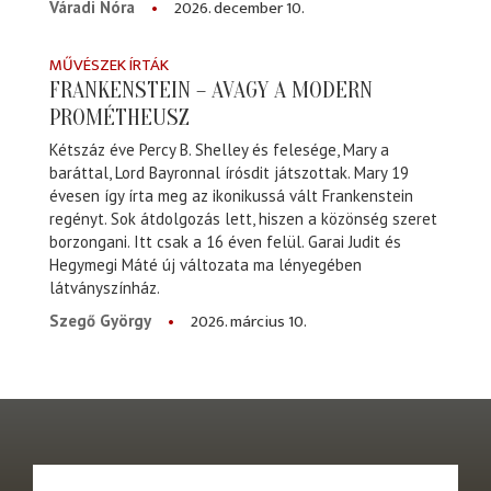
2026. december 10.
Váradi Nóra
MŰVÉSZEK ÍRTÁK
FRANKENSTEIN – AVAGY A MODERN
PROMÉTHEUSZ
Kétszáz éve Percy B. Shelley és felesége, Mary a
baráttal, Lord Bayronnal írósdit játszottak. Mary 19
évesen így írta meg az ikonikussá vált Frankenstein
regényt. Sok átdolgozás lett, hiszen a közönség szeret
borzongani. Itt csak a 16 éven felül. Garai Judit és
Hegymegi Máté új változata ma lényegében
látványszínház.
2026. március 10.
Szegő György