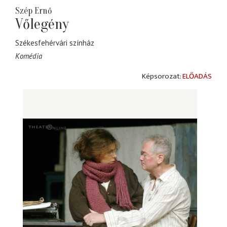
Szép Ernő
Vőlegény
Székesfehérvári színház
Komédia
ELŐADÁS