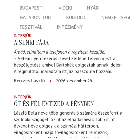
BUDAPESTI
VIDÉKI
NYÁRI
HATÁRON TÚLI
KÜLFÖLDI
NEMZETISÉGI
FESZTIVÁL
INTÉZMÉNY
INTERJÚK
A SENKI FÁJA
Árpád, elindítom a telefonon a rögzítést, kezdjük.
– Velem ilyen tekerős izével kellene felvenni ezt a
beszélgetést, amivel Bartókék dolgoztak annak idején.
A régmúltból maradtam itt, az passzolna hozzám.
2026. december 28.
Bérczes László
INTERJÚK
ÖT ÉS FÉL ÉVTIZED A FÉNYBEN
László Béla neve több generáció számára összeforrt a
szolnoki Szigligeti Színház előadásaival. Több mint
ötvenöt éve dolgozik a színházi háttérben,
világosítóként majd fővilágosítóként rendezők,