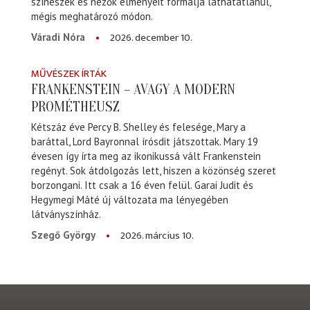
színészek és nézők élményeit formálja láthatatlanul,
mégis meghatározó módon.
2026. december 10.
Váradi Nóra
MŰVÉSZEK ÍRTÁK
FRANKENSTEIN – AVAGY A MODERN
PROMÉTHEUSZ
Kétszáz éve Percy B. Shelley és felesége, Mary a
baráttal, Lord Bayronnal írósdit játszottak. Mary 19
évesen így írta meg az ikonikussá vált Frankenstein
regényt. Sok átdolgozás lett, hiszen a közönség szeret
borzongani. Itt csak a 16 éven felül. Garai Judit és
Hegymegi Máté új változata ma lényegében
látványszínház.
2026. március 10.
Szegő György