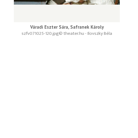
Váradi Eszter Sára, Safranek Károly
szfv071025-120.jpg
© theater.hu - Ilovszky Béla