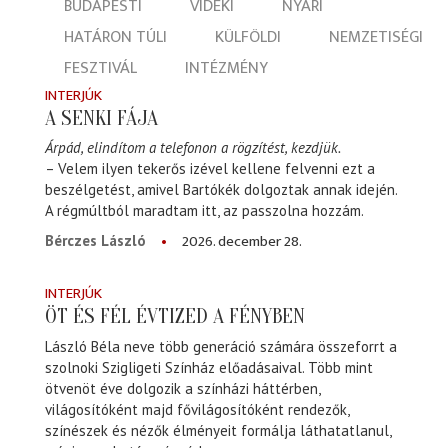
BUDAPESTI
VIDÉKI
NYÁRI
HATÁRON TÚLI
KÜLFÖLDI
NEMZETISÉGI
FESZTIVÁL
INTÉZMÉNY
INTERJÚK
A SENKI FÁJA
Árpád, elindítom a telefonon a rögzítést, kezdjük.
– Velem ilyen tekerős izével kellene felvenni ezt a
beszélgetést, amivel Bartókék dolgoztak annak idején.
A régmúltból maradtam itt, az passzolna hozzám.
2026. december 28.
Bérczes László
INTERJÚK
ÖT ÉS FÉL ÉVTIZED A FÉNYBEN
László Béla neve több generáció számára összeforrt a
szolnoki Szigligeti Színház előadásaival. Több mint
ötvenöt éve dolgozik a színházi háttérben,
világosítóként majd fővilágosítóként rendezők,
színészek és nézők élményeit formálja láthatatlanul,