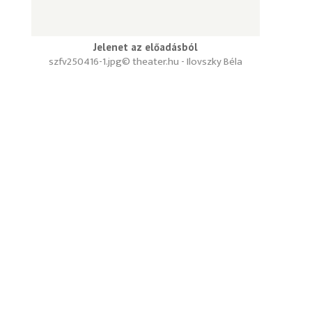
Jelenet az előadásból
szfv250416-1.jpg
© theater.hu - Ilovszky Béla