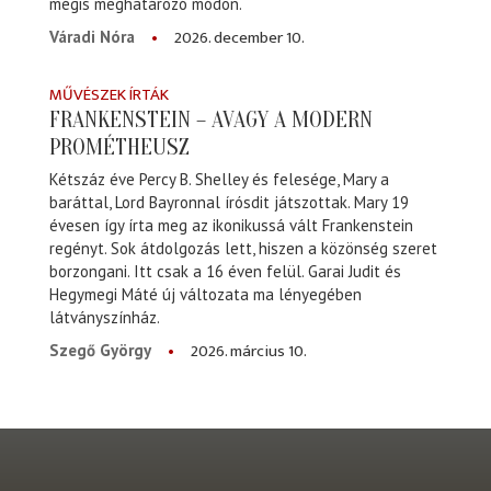
mégis meghatározó módon.
2026. december 10.
Váradi Nóra
MŰVÉSZEK ÍRTÁK
FRANKENSTEIN – AVAGY A MODERN
PROMÉTHEUSZ
Kétszáz éve Percy B. Shelley és felesége, Mary a
baráttal, Lord Bayronnal írósdit játszottak. Mary 19
évesen így írta meg az ikonikussá vált Frankenstein
regényt. Sok átdolgozás lett, hiszen a közönség szeret
borzongani. Itt csak a 16 éven felül. Garai Judit és
Hegymegi Máté új változata ma lényegében
látványszínház.
2026. március 10.
Szegő György