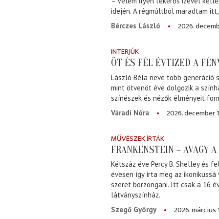
– Velem ilyen tekerős izével kell
idején. A régmúltból maradtam itt
2026. decemb
Bérczes László
INTERJÚK
ÖT ÉS FÉL ÉVTIZED A FÉ
László Béla neve több generáció s
mint ötvenöt éve dolgozik a szính
színészek és nézők élményeit for
2026. december 1
Váradi Nóra
MŰVÉSZEK ÍRTÁK
FRANKENSTEIN – AVAGY 
Kétszáz éve Percy B. Shelley és fe
évesen így írta meg az ikonikussá
szeret borzongani. Itt csak a 16 
látványszínház.
2026. március 
Szegő György