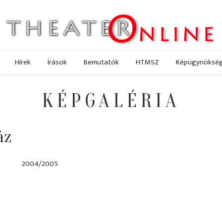
Hírek
Írások
Bemutatók
HTMSZ
Képügynöksé
KÉPGALÉRIA
áz
2004/2005