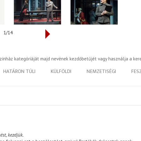
1/14
színház kategóriáját majd nevének kezdőbetűjét vagy használja a ker
HATÁRON TÚLI
KÜLFÖLDI
NEMZETISÉGI
FES
ést, kezdjük.