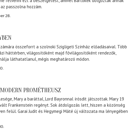
ene felvenni ezt a beszélgetést, amivel Bartókék dolgoztak annak
, az passzolna hozzám.
er 28.
NYBEN
zámára összeforrt a szolnoki Szigligeti Színház előadásaival. Több
ázi háttérben, világosítóként majd fővilágosítóként rendezők,
málja láthatatlanul, mégis meghatározó módon.
0.
A MODERN PROMÉTHEUSZ
lesége, Mary a baráttal, Lord Bayronnal írósdit játszottak. Mary 19
 vált Frankenstein regényt. Sok átdolgozás lett, hiszen a közönség
éven felül. Garai Judit és Hegymegi Máté új változata ma lényegében
10.