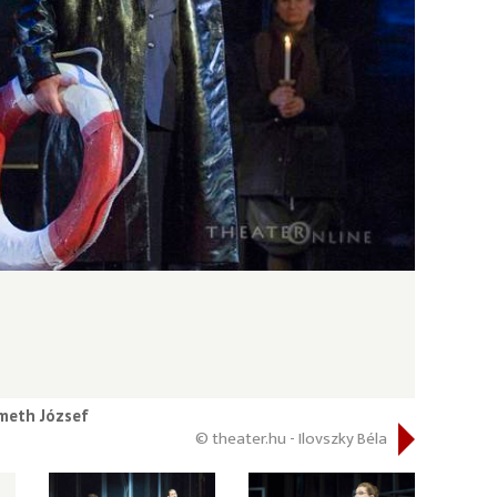
meth József
© theater.hu - Ilovszky Béla