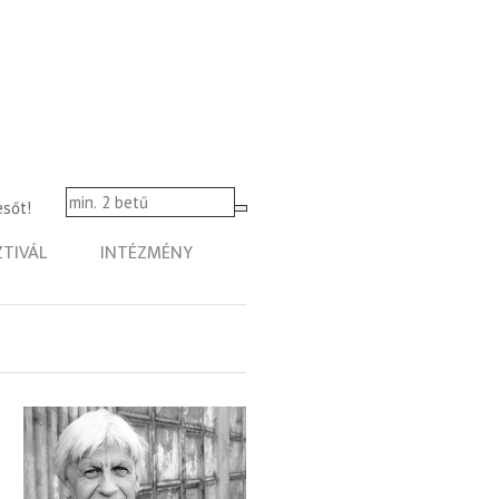
esőt!
ZTIVÁL
INTÉZMÉNY