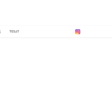
g
TESzT