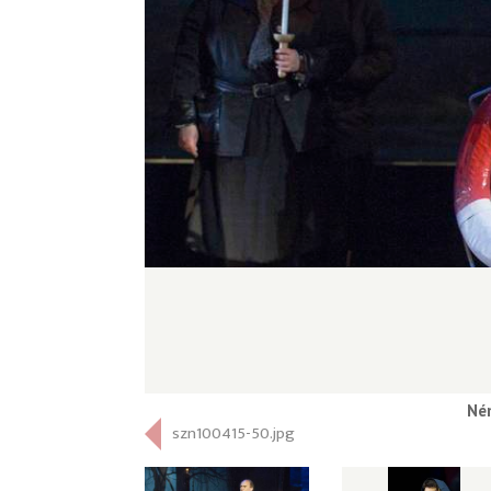
Né
szn100415-50.jpg