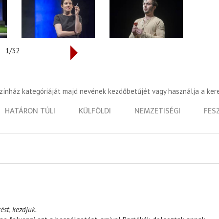
1/32
színház kategóriáját majd nevének kezdőbetűjét vagy használja a ker
HATÁRON TÚLI
KÜLFÖLDI
NEMZETISÉGI
FES
ést, kezdjük.