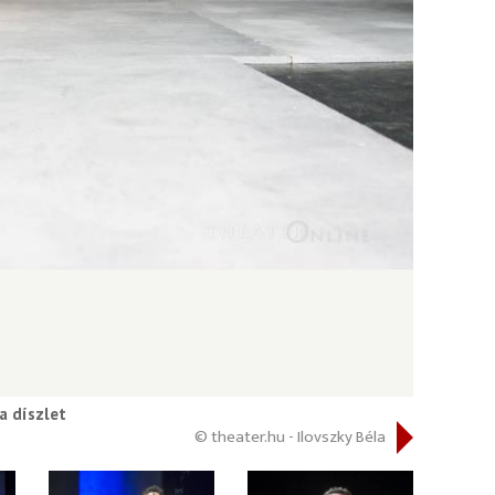
a díszlet
© theater.hu - Ilovszky Béla