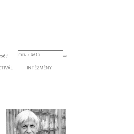
esőt!
ZTIVÁL
INTÉZMÉNY