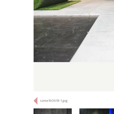
szme160618-1.jpg