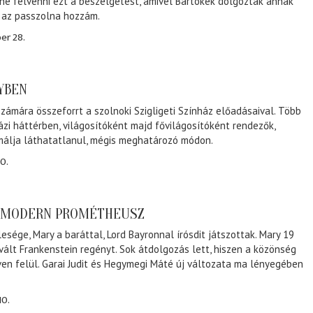
ene felvenni ezt a beszélgetést, amivel Bartókék dolgoztak annak
, az passzolna hozzám.
er 28.
NYBEN
zámára összeforrt a szolnoki Szigligeti Színház előadásaival. Több
ázi háttérben, világosítóként majd fővilágosítóként rendezők,
málja láthatatlanul, mégis meghatározó módon.
0.
A MODERN PROMÉTHEUSZ
lesége, Mary a baráttal, Lord Bayronnal írósdit játszottak. Mary 19
 vált Frankenstein regényt. Sok átdolgozás lett, hiszen a közönség
éven felül. Garai Judit és Hegymegi Máté új változata ma lényegében
10.