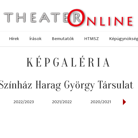
Hírek
Írások
Bemutatók
HTMSZ
Képügynöksé
KÉPGALÉRIA
Színház Harag György Társulat
2022/2023
2021/2022
2020/2021
201