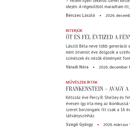
– Velem ilyen tekerős izével kell
idején. A régmúltból maradtam itt
2026. decemb
Bérczes László
INTERJÚK
ÖT ÉS FÉL ÉVTIZED A FÉ
László Béla neve több generáció s
mint ötvenöt éve dolgozik a szính
színészek és nézők élményeit for
2026. december 1
Váradi Nóra
MŰVÉSZEK ÍRTÁK
FRANKENSTEIN – AVAGY 
Kétszáz éve Percy B. Shelley és fe
évesen így írta meg az ikonikussá
szeret borzongani. Itt csak a 16 
látványszínház.
2026. március 
Szegő György