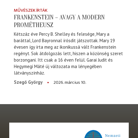
MŰVÉSZEK ÍRTÁK
FRANKENSTEIN – AVAGY A MODERN
PROMÉTHEUSZ
Kétszáz éve Percy B. Shelley és felesége, Mary a
baráttal, Lord Bayronnal írósdit játszottak. Mary 19
évesen így írta meg az ikonikussá vált Frankenstein
regényt. Sok átdolgozás lett, hiszen a közönség szeret
borzongani. Itt csak a 16 éven felül. Garai Judit és
Hegymegi Máté új változata ma lényegében
látványszínház.
2026. március 10.
Szegő György