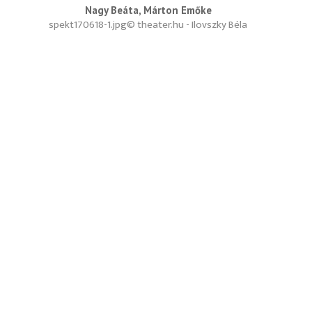
Nagy Beáta, Márton Emőke
spekt170618-1.jpg
© theater.hu - Ilovszky Béla