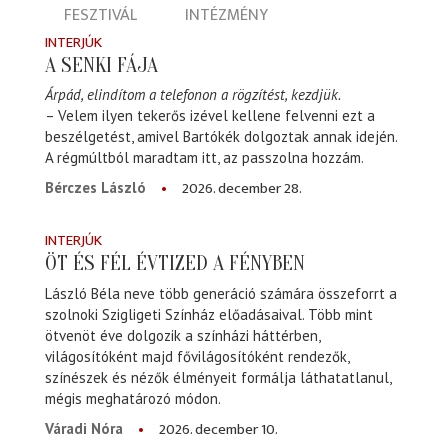
FESZTIVÁL
INTÉZMÉNY
INTERJÚK
A SENKI FÁJA
Árpád, elindítom a telefonon a rögzítést, kezdjük.
– Velem ilyen tekerős izével kellene felvenni ezt a
beszélgetést, amivel Bartókék dolgoztak annak idején.
A régmúltból maradtam itt, az passzolna hozzám.
2026. december 28.
Bérczes László
INTERJÚK
ÖT ÉS FÉL ÉVTIZED A FÉNYBEN
László Béla neve több generáció számára összeforrt a
szolnoki Szigligeti Színház előadásaival. Több mint
ötvenöt éve dolgozik a színházi háttérben,
világosítóként majd fővilágosítóként rendezők,
színészek és nézők élményeit formálja láthatatlanul,
mégis meghatározó módon.
2026. december 10.
Váradi Nóra