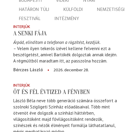
BUDAPESTI
VIDÉKI
NYÁRI
HATÁRON TÚLI
KÜLFÖLDI
NEMZETISÉGI
FESZTIVÁL
INTÉZMÉNY
INTERJÚK
A SENKI FÁJA
Árpád, elindítom a telefonon a rögzítést, kezdjük.
– Velem ilyen tekerős izével kellene felvenni ezt a
beszélgetést, amivel Bartókék dolgoztak annak idején.
A régmúltból maradtam itt, az passzolna hozzám.
2026. december 28.
Bérczes László
INTERJÚK
ÖT ÉS FÉL ÉVTIZED A FÉNYBEN
László Béla neve több generáció számára összeforrt a
szolnoki Szigligeti Színház előadásaival. Több mint
ötvenöt éve dolgozik a színházi háttérben,
világosítóként majd fővilágosítóként rendezők,
színészek és nézők élményeit formálja láthatatlanul,
mégis meghatározó módon.