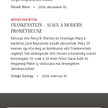
2026. december 10.
Váradi Nóra
MŰVÉSZEK ÍRTÁK
FRANKENSTEIN – AVAGY A MODERN
PROMÉTHEUSZ
Kétszáz éve Percy B. Shelley és felesége, Mary a
baráttal, Lord Bayronnal írósdit játszottak. Mary 19
évesen így írta meg az ikonikussá vált Frankenstein
regényt. Sok átdolgozás lett, hiszen a közönség szeret
borzongani. Itt csak a 16 éven felül. Garai Judit és
Hegymegi Máté új változata ma lényegében
látványszínház.
2026. március 10.
Szegő György