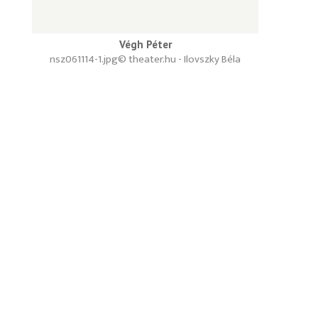
Végh Péter
nsz061114-1.jpg
© theater.hu - Ilovszky Béla