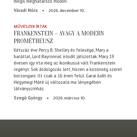
mégis meghatározó módon.
2026. december 10.
Váradi Nóra
MŰVÉSZEK ÍRTÁK
FRANKENSTEIN – AVAGY A MODERN
PROMÉTHEUSZ
Kétszáz éve Percy B. Shelley és felesége, Mary a
baráttal, Lord Bayronnal írósdit játszottak. Mary 19
évesen így írta meg az ikonikussá vált Frankenstein
regényt. Sok átdolgozás lett, hiszen a közönség szeret
borzongani. Itt csak a 16 éven felül. Garai Judit és
Hegymegi Máté új változata ma lényegében
látványszínház.
2026. március 10.
Szegő György