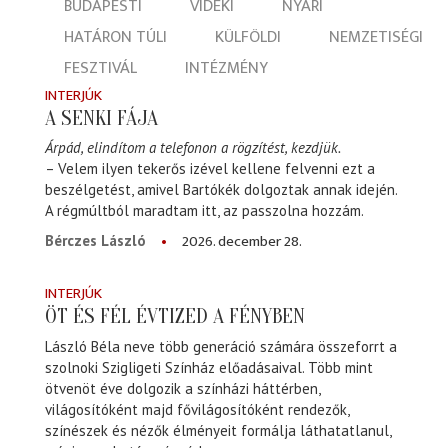
BUDAPESTI
VIDÉKI
NYÁRI
HATÁRON TÚLI
KÜLFÖLDI
NEMZETISÉGI
FESZTIVÁL
INTÉZMÉNY
INTERJÚK
A SENKI FÁJA
Árpád, elindítom a telefonon a rögzítést, kezdjük.
– Velem ilyen tekerős izével kellene felvenni ezt a
beszélgetést, amivel Bartókék dolgoztak annak idején.
A régmúltból maradtam itt, az passzolna hozzám.
2026. december 28.
Bérczes László
INTERJÚK
ÖT ÉS FÉL ÉVTIZED A FÉNYBEN
László Béla neve több generáció számára összeforrt a
szolnoki Szigligeti Színház előadásaival. Több mint
ötvenöt éve dolgozik a színházi háttérben,
világosítóként majd fővilágosítóként rendezők,
színészek és nézők élményeit formálja láthatatlanul,