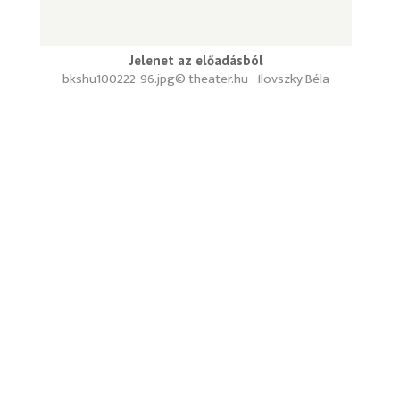
Jelenet az előadásból
bkshu100222-96.jpg
© theater.hu - Ilovszky Béla