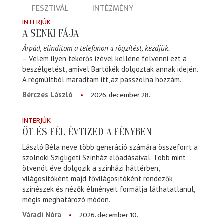
FESZTIVÁL
INTÉZMÉNY
INTERJÚK
A SENKI FÁJA
Árpád, elindítom a telefonon a rögzítést, kezdjük.
– Velem ilyen tekerős izével kellene felvenni ezt a
beszélgetést, amivel Bartókék dolgoztak annak idején.
A régmúltból maradtam itt, az passzolna hozzám.
2026. december 28.
Bérczes László
INTERJÚK
ÖT ÉS FÉL ÉVTIZED A FÉNYBEN
László Béla neve több generáció számára összeforrt a
szolnoki Szigligeti Színház előadásaival. Több mint
ötvenöt éve dolgozik a színházi háttérben,
világosítóként majd fővilágosítóként rendezők,
színészek és nézők élményeit formálja láthatatlanul,
mégis meghatározó módon.
2026. december 10.
Váradi Nóra