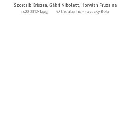
Szorcsik Kriszta, Gábri Nikolett, Horváth Fruzsina
rs220312-1.jpg
© theater.hu - Ilovszky Béla