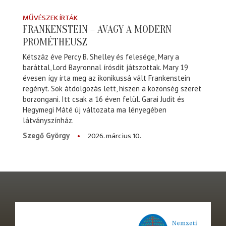
MŰVÉSZEK ÍRTÁK
FRANKENSTEIN – AVAGY A MODERN
PROMÉTHEUSZ
Kétszáz éve Percy B. Shelley és felesége, Mary a
baráttal, Lord Bayronnal írósdit játszottak. Mary 19
évesen így írta meg az ikonikussá vált Frankenstein
regényt. Sok átdolgozás lett, hiszen a közönség szeret
borzongani. Itt csak a 16 éven felül. Garai Judit és
Hegymegi Máté új változata ma lényegében
látványszínház.
2026. március 10.
Szegő György