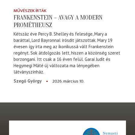
MŰVÉSZEK ÍRTÁK
FRANKENSTEIN – AVAGY A MODERN
PROMÉTHEUSZ
Kétszáz éve Percy B. Shelley és felesége, Mary a
baráttal, Lord Bayronnal írósdit játszottak. Mary 19
évesen így írta meg az ikonikussá vált Frankenstein
regényt. Sok átdolgozás lett, hiszen a közönség szeret
borzongani. Itt csak a 16 éven felül. Garai Judit és
Hegymegi Máté új változata ma lényegében
látványszínház.
2026. március 10.
Szegő György