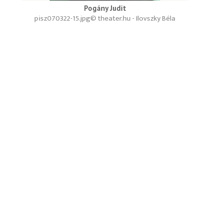
Pogány Judit
pisz070322-15.jpg
© theater.hu - Ilovszky Béla