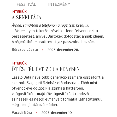
FESZTIVÁL
INTÉZMÉNY
INTERJÚK
A SENKI FÁJA
Árpád, elindítom a telefonon a rögzítést, kezdjük.
– Velem ilyen tekerős izével kellene felvenni ezt a
beszélgetést, amivel Bartókék dolgoztak annak idején.
A régmúltból maradtam itt, az passzolna hozzám.
2026. december 28.
Bérczes László
INTERJÚK
ÖT ÉS FÉL ÉVTIZED A FÉNYBEN
László Béla neve több generáció számára összeforrt a
szolnoki Szigligeti Színház előadásaival. Több mint
ötvenöt éve dolgozik a színházi háttérben,
világosítóként majd fővilágosítóként rendezők,
színészek és nézők élményeit formálja láthatatlanul,
mégis meghatározó módon.
2026. december 10.
Váradi Nóra