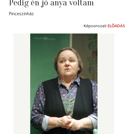
Pedig én jó anya voltam
Pinceszínház
ELŐADÁS