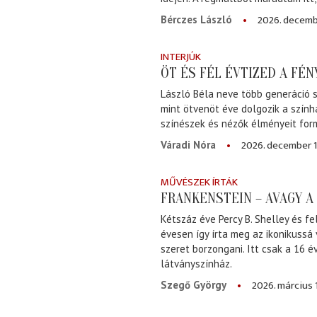
2026. decemb
Bérczes László
INTERJÚK
ÖT ÉS FÉL ÉVTIZED A FÉ
László Béla neve több generáció s
mint ötvenöt éve dolgozik a szính
színészek és nézők élményeit for
2026. december 1
Váradi Nóra
MŰVÉSZEK ÍRTÁK
FRANKENSTEIN – AVAGY 
Kétszáz éve Percy B. Shelley és fe
évesen így írta meg az ikonikussá
szeret borzongani. Itt csak a 16 
látványszínház.
2026. március 
Szegő György