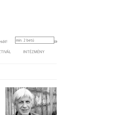
esőt!
ZTIVÁL
INTÉZMÉNY