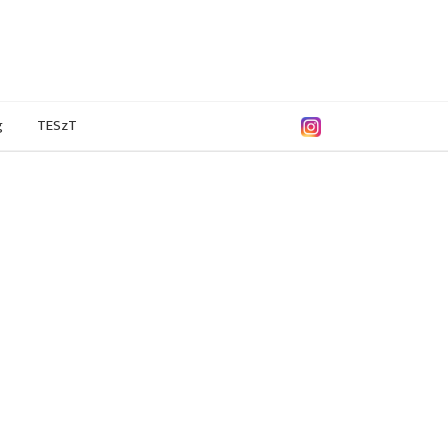
g
TESzT
6/2007
2005/2006
2004/2005
2003/2004