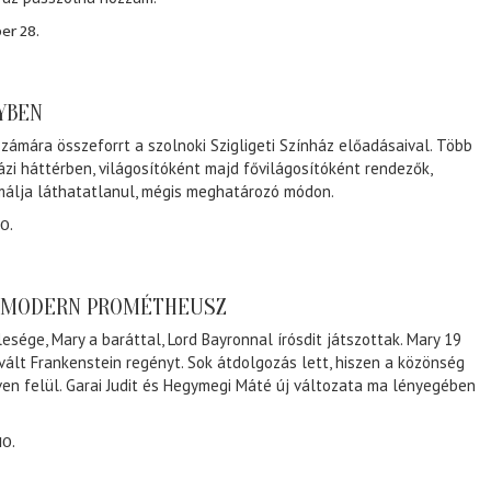
er 28.
NYBEN
zámára összeforrt a szolnoki Szigligeti Színház előadásaival. Több
ázi háttérben, világosítóként majd fővilágosítóként rendezők,
málja láthatatlanul, mégis meghatározó módon.
0.
A MODERN PROMÉTHEUSZ
lesége, Mary a baráttal, Lord Bayronnal írósdit játszottak. Mary 19
 vált Frankenstein regényt. Sok átdolgozás lett, hiszen a közönség
éven felül. Garai Judit és Hegymegi Máté új változata ma lényegében
10.