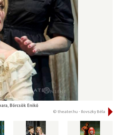
bara, Börcsök Enikő
© theater.hu - Ilovszky Béla