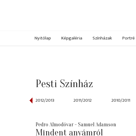
Nyitólap
Képgaléria
Színházak
Portré
Pesti Színház
013/2014
2012/2013
2011/2012
2010/2011
Pedro Almodóvar - Samuel Adamson
Mindent anyámról