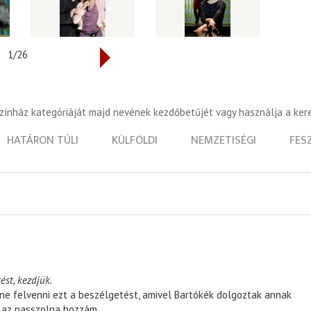
1/26
színház kategóriáját majd nevének kezdőbetűjét vagy használja a ker
HATÁRON TÚLI
KÜLFÖLDI
NEMZETISÉGI
FES
ést, kezdjük.
ene felvenni ezt a beszélgetést, amivel Bartókék dolgoztak annak
, az passzolna hozzám.