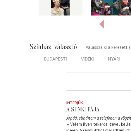
Színház-választó
Válassza ki a keresett 
BUDAPESTI
VIDÉKI
NYÁRI
INTERJÚK
A SENKI FÁJA
Árpád, elindítom a telefonon a rögzít
– Velem ilyen tekerős izével kell
idején. A régmúltból maradtam itt