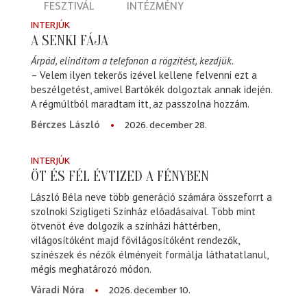
FESZTIVÁL
INTÉZMÉNY
INTERJÚK
A SENKI FÁJA
Árpád, elindítom a telefonon a rögzítést, kezdjük.
– Velem ilyen tekerős izével kellene felvenni ezt a
beszélgetést, amivel Bartókék dolgoztak annak idején.
A régmúltból maradtam itt, az passzolna hozzám.
2026. december 28.
Bérczes László
INTERJÚK
ÖT ÉS FÉL ÉVTIZED A FÉNYBEN
László Béla neve több generáció számára összeforrt a
szolnoki Szigligeti Színház előadásaival. Több mint
ötvenöt éve dolgozik a színházi háttérben,
világosítóként majd fővilágosítóként rendezők,
színészek és nézők élményeit formálja láthatatlanul,
mégis meghatározó módon.
2026. december 10.
Váradi Nóra