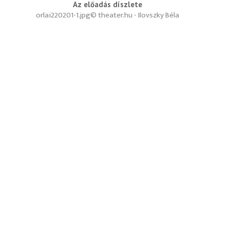
Az előadás díszlete
orlai220201-1.jpg
© theater.hu - Ilovszky Béla