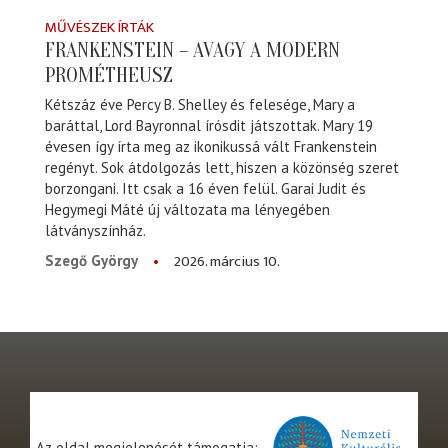
MŰVÉSZEK ÍRTÁK
FRANKENSTEIN – AVAGY A MODERN
PROMÉTHEUSZ
Kétszáz éve Percy B. Shelley és felesége, Mary a
baráttal, Lord Bayronnal írósdit játszottak. Mary 19
évesen így írta meg az ikonikussá vált Frankenstein
regényt. Sok átdolgozás lett, hiszen a közönség szeret
borzongani. Itt csak a 16 éven felül. Garai Judit és
Hegymegi Máté új változata ma lényegében
látványszínház.
2026. március 10.
Szegő György
Az oldal megjelenését támogatja: