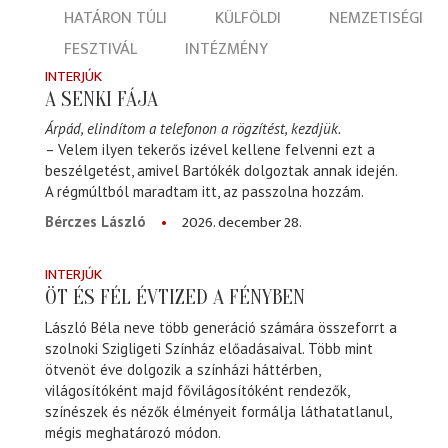
HATÁRON TÚLI
KÜLFÖLDI
NEMZETISÉGI
FESZTIVÁL
INTÉZMÉNY
INTERJÚK
A SENKI FÁJA
Árpád, elindítom a telefonon a rögzítést, kezdjük.
– Velem ilyen tekerős izével kellene felvenni ezt a
beszélgetést, amivel Bartókék dolgoztak annak idején.
A régmúltból maradtam itt, az passzolna hozzám.
2026. december 28.
Bérczes László
INTERJÚK
ÖT ÉS FÉL ÉVTIZED A FÉNYBEN
László Béla neve több generáció számára összeforrt a
szolnoki Szigligeti Színház előadásaival. Több mint
ötvenöt éve dolgozik a színházi háttérben,
világosítóként majd fővilágosítóként rendezők,
színészek és nézők élményeit formálja láthatatlanul,
mégis meghatározó módon.