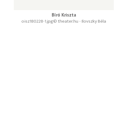
Bíró Kriszta
oisz180228-1.jpg
© theater.hu - Ilovszky Béla