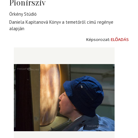
Pionírszív
Örkény Stúdió
Daniela Kapitanová Könyv a temetőről című regénye
alapján
ELŐADÁS