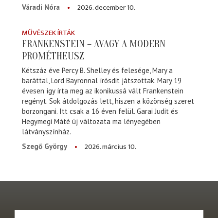
2026. december 10.
Váradi Nóra
MŰVÉSZEK ÍRTÁK
FRANKENSTEIN – AVAGY A MODERN
PROMÉTHEUSZ
Kétszáz éve Percy B. Shelley és felesége, Mary a
baráttal, Lord Bayronnal írósdit játszottak. Mary 19
évesen így írta meg az ikonikussá vált Frankenstein
regényt. Sok átdolgozás lett, hiszen a közönség szeret
borzongani. Itt csak a 16 éven felül. Garai Judit és
Hegymegi Máté új változata ma lényegében
látványszínház.
2026. március 10.
Szegő György